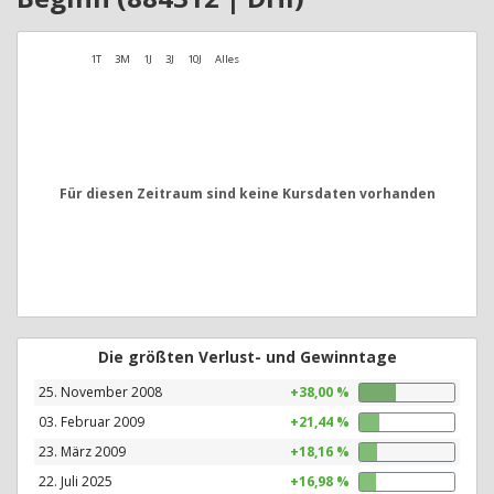
1T
3M
1J
3J
10J
Alles
Für diesen Zeitraum sind keine Kursdaten vorhanden
Die größten Verlust- und Gewinntage
25. November 2008
+38,00 %
03. Februar 2009
+21,44 %
23. März 2009
+18,16 %
22. Juli 2025
+16,98 %