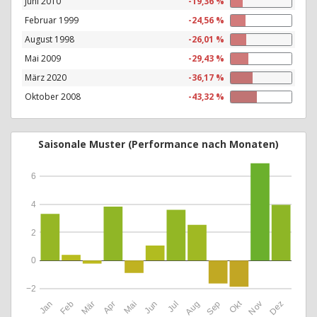
Juni 2010
-19,36 %
Februar 1999
-24,56 %
August 1998
-26,01 %
Mai 2009
-29,43 %
März 2020
-36,17 %
Oktober 2008
-43,32 %
Saisonale Muster (Performance nach Monaten)
6
4
2
0
−2
Okt
Jan
Feb
Mär
Apr
Mai
Jun
Jul
Aug
Sep
Nov
Dez