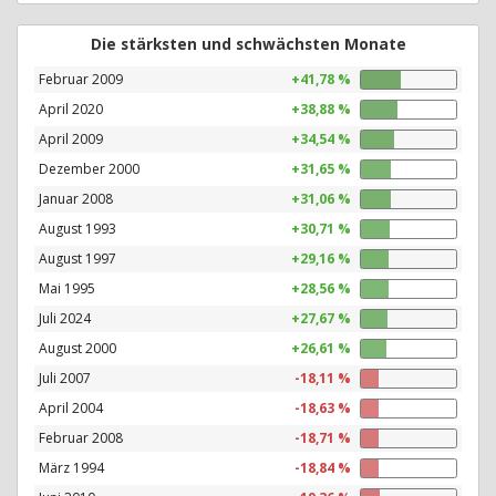
Die stärksten und schwächsten Monate
Februar 2009
+41,78 %
April 2020
+38,88 %
April 2009
+34,54 %
Dezember 2000
+31,65 %
Januar 2008
+31,06 %
August 1993
+30,71 %
August 1997
+29,16 %
Mai 1995
+28,56 %
Juli 2024
+27,67 %
August 2000
+26,61 %
Juli 2007
-18,11 %
April 2004
-18,63 %
Februar 2008
-18,71 %
März 1994
-18,84 %