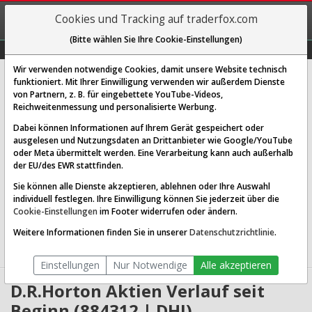
REGIS-
Cookies und Tracking auf traderfox.com
TRIEREN
(Bitte wählen Sie Ihre Cookie-Einstellungen)
Graphs
Explorer
Sector
Scan
Visual
Historie
Macro
Wir verwenden notwendige Cookies, damit unsere Website technisch
DR Horton
funktioniert. Mit Ihrer Einwilligung verwenden wir außerdem Dienste
von Partnern, z. B. für eingebettete YouTube-Videos,
[DHI | WKN 884312 | ISIN US23331A1097]
Reichweitenmessung und personalisierte Werbung.
150,882 $
3,34 %
Dabei können Informationen auf Ihrem Gerät gespeichert oder
ausgelesen und Nutzungsdaten an Drittanbieter wie Google/YouTube
Echtzeit-Aktienkurs
07.08.2026 19:59 Uhr
oder Meta übermittelt werden. Eine Verarbeitung kann auch außerhalb
BID:
150,697 $
ASK:
151,068 $
der EU/des EWR stattfinden.
Sie können alle Dienste akzeptieren, ablehnen oder Ihre Auswahl
Website:
http://www.drhorton.com/
individuell festlegen. Ihre Einwilligung können Sie jederzeit über die
Sektor:
Consumer Cyclical / Residential Construction
Cookie-Einstellungen
im Footer widerrufen oder ändern.
Börsenwert:
42.36 Mrd. USD
Anzahl
279,701,280
Weitere Informationen finden Sie in unserer
Datenschutzrichtlinie
.
Aktien:
Einstellungen
Nur Notwendige
Alle akzeptieren
D.R.Horton Aktien Verlauf seit
Beginn (884312 | DHI)