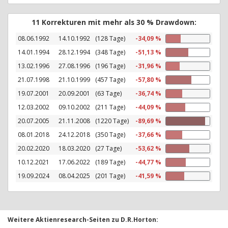
11 Korrekturen mit mehr als 30 % Drawdown:
08.06.1992
14.10.1992
(128 Tage)
-34,09 %
14.01.1994
28.12.1994
(348 Tage)
-51,13 %
13.02.1996
27.08.1996
(196 Tage)
-31,96 %
21.07.1998
21.10.1999
(457 Tage)
-57,80 %
19.07.2001
20.09.2001
(63 Tage)
-36,74 %
12.03.2002
09.10.2002
(211 Tage)
-44,09 %
20.07.2005
21.11.2008
(1220 Tage)
-89,69 %
08.01.2018
24.12.2018
(350 Tage)
-37,66 %
20.02.2020
18.03.2020
(27 Tage)
-53,62 %
10.12.2021
17.06.2022
(189 Tage)
-44,77 %
19.09.2024
08.04.2025
(201 Tage)
-41,59 %
Weitere Aktienresearch-Seiten zu D.R.Horton: