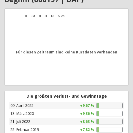
1T
3M
1J
3J
10J
Alles
Für diesen Zeitraum sind keine Kursdaten vorhanden
Die größten Verlust- und Gewinntage
09. April 2025
+9,67 %
13. März 2020
+9,36 %
21. Juli 2022
+8,63 %
25. Februar 2019
+7,82 %