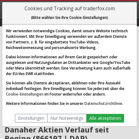
REGIS-
Cookies und Tracking auf traderfox.com
TRIEREN
(Bitte wählen Sie Ihre Cookie-Einstellungen)
Graphs
Explorer
Sector
Scan
Visual
Historie
Macro
Wir verwenden notwendige Cookies, damit unsere Website technisch
Danaher Corp.
funktioniert. Mit Ihrer Einwilligung verwenden wir außerdem Dienste
von Partnern, z. B. für eingebettete YouTube-Videos,
[DAP | WKN 866197 | ISIN US2358511028]
Reichweitenmessung und personalisierte Werbung.
177,025 €
2,59 %
Dabei können Informationen auf Ihrem Gerät gespeichert oder
ausgelesen und Nutzungsdaten an Drittanbieter wie Google/YouTube
Echtzeit-Aktienkurs
08.08.2026 05:58 Uhr
oder Meta übermittelt werden. Eine Verarbeitung kann auch außerhalb
BID:
177,000 €
ASK:
177,050 €
der EU/des EWR stattfinden.
Sie können alle Dienste akzeptieren, ablehnen oder Ihre Auswahl
Website:
http://www.danaher.com
individuell festlegen. Ihre Einwilligung können Sie jederzeit über die
Sektor:
Healthcare / Diagnostics & Research
Cookie-Einstellungen
im Footer widerrufen oder ändern.
Börsenwert:
143.94 Mrd. USD
Anzahl
702,986,048
Weitere Informationen finden Sie in unserer
Datenschutzrichtlinie
.
Aktien:
Einstellungen
Nur Notwendige
Alle akzeptieren
Danaher Aktien Verlauf seit
Beginn (866197 | DAP)