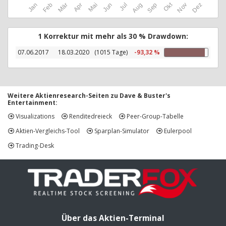
Okt
Jan
Feb
Mär
Apr
Mai
Jun
Jul
Aug
Sep
Nov
Dez
1 Korrektur mit mehr als 30 % Drawdown:
07.06.2017
18.03.2020
(1015 Tage)
-93,32 %
Weitere Aktienresearch-Seiten zu Dave & Buster's
Entertainment:
Visualizations
Renditedreieck
Peer-Group-Tabelle
Aktien-Vergleichs-Tool
Sparplan-Simulator
Eulerpool
Trading-Desk
Über das Aktien-Terminal