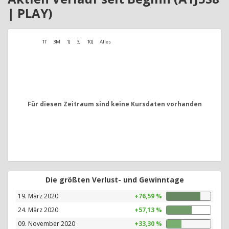
| PLAY)
1T
3M
1J
3J
10J
Alles
Für diesen Zeitraum sind keine Kursdaten vorhanden
Die größten Verlust- und Gewinntage
19. März 2020
+76,59 %
24. März 2020
+57,13 %
09. November 2020
+33,30 %