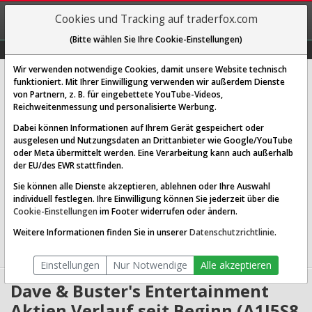
REGIS-
Cookies und Tracking auf traderfox.com
TRIEREN
(Bitte wählen Sie Ihre Cookie-Einstellungen)
Graphs
Explorer
Sector
Scan
Visual
Historie
Macro
Wir verwenden notwendige Cookies, damit unsere Website technisch
Dave & Buster's Entertainment Inc.
funktioniert. Mit Ihrer Einwilligung verwenden wir außerdem Dienste
von Partnern, z. B. für eingebettete YouTube-Videos,
[PLAY | WKN A1J5S8 | ISIN US2383371091]
Reichweitenmessung und personalisierte Werbung.
10,178 $
0,87 %
Dabei können Informationen auf Ihrem Gerät gespeichert oder
ausgelesen und Nutzungsdaten an Drittanbieter wie Google/YouTube
Echtzeit-Aktienkurs
07.08.2026 12:43 Uhr
oder Meta übermittelt werden. Eine Verarbeitung kann auch außerhalb
BID:
10,123 $
ASK:
10,232 $
der EU/des EWR stattfinden.
Sie können alle Dienste akzeptieren, ablehnen oder Ihre Auswahl
Website:
individuell festlegen. Ihre Einwilligung können Sie jederzeit über die
Sektor:
Communication Services / Entertainment
Cookie-Einstellungen
im Footer widerrufen oder ändern.
Börsenwert:
0.36 Mrd. USD
Anzahl
34,788,696
Weitere Informationen finden Sie in unserer
Datenschutzrichtlinie
.
Aktien:
Einstellungen
Nur Notwendige
Alle akzeptieren
Dave & Buster's Entertainment
Aktien Verlauf seit Beginn (A1J5S8