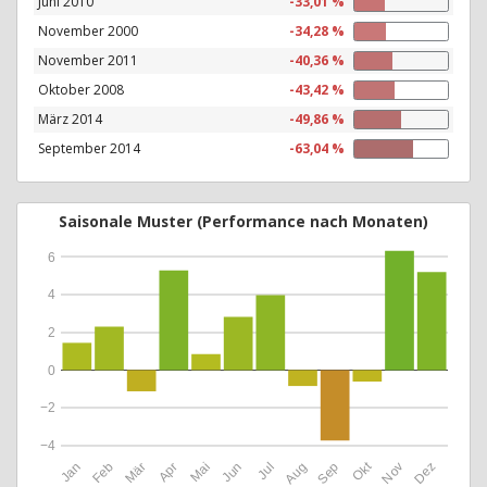
Juni 2010
-33,01 %
November 2000
-34,28 %
November 2011
-40,36 %
Oktober 2008
-43,42 %
März 2014
-49,86 %
September 2014
-63,04 %
Saisonale Muster (Performance nach Monaten)
6
4
2
0
−2
−4
Okt
Jan
Feb
Mär
Apr
Mai
Jun
Jul
Aug
Sep
Nov
Dez