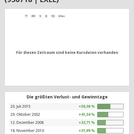
1T
3M
1J
3J
10J
Alles
Für diesen Zeitraum sind keine Kursdaten vorhanden
Die größten Verlust- und Gewinntage
20. Juli 2015
+50,38 %
29. Oktober 2002
+41,34 %
12. Dezember 2008
+32,71 %
18. November 2010
+31,99 %