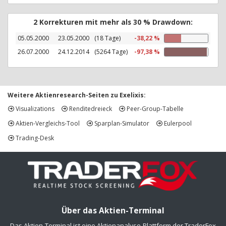
2 Korrekturen mit mehr als 30 % Drawdown:
05.05.2000
23.05.2000
(18 Tage)
-38,22 %
26.07.2000
24.12.2014
(5264 Tage)
-97,38 %
Weitere Aktienresearch-Seiten zu Exelixis:
Visualizations
Renditedreieck
Peer-Group-Tabelle
Aktien-Vergleichs-Tool
Sparplan-Simulator
Eulerpool
Trading-Desk
Über das Aktien-Terminal
Das Aktien-Terminal ist eine Aktienanalyse-Plattform der TraderFox