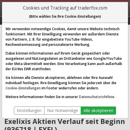
REGIS-
Cookies und Tracking auf traderfox.com
TRIEREN
(Bitte wählen Sie Ihre Cookie-Einstellungen)
Graphs
Explorer
Sector
Scan
Visual
Historie
Macro
Wir verwenden notwendige Cookies, damit unsere Website technisch
Exelixis Inc.
funktioniert. Mit Ihrer Einwilligung verwenden wir außerdem Dienste
von Partnern, z. B. für eingebettete YouTube-Videos,
[EXEL | WKN 936718 | ISIN US30161Q1040]
Reichweitenmessung und personalisierte Werbung.
54,080 $
3,54 %
Dabei können Informationen auf Ihrem Gerät gespeichert oder
ausgelesen und Nutzungsdaten an Drittanbieter wie Google/YouTube
Echtzeit-Aktienkurs
07.08.2026 19:59 Uhr
oder Meta übermittelt werden. Eine Verarbeitung kann auch außerhalb
BID:
53,945 $
ASK:
54,214 $
der EU/des EWR stattfinden.
Sie können alle Dienste akzeptieren, ablehnen oder Ihre Auswahl
Website:
individuell festlegen. Ihre Einwilligung können Sie jederzeit über die
Sektor:
Healthcare / Biotechnology
Cookie-Einstellungen
im Footer widerrufen oder ändern.
Börsenwert:
12.94 Mrd. USD
Anzahl
247,781,696
Weitere Informationen finden Sie in unserer
Datenschutzrichtlinie
.
Aktien:
Einstellungen
Nur Notwendige
Alle akzeptieren
Exelixis Aktien Verlauf seit Beginn
(936718 | EXEL)