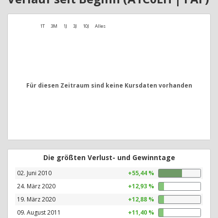
1T
3M
1J
3J
10J
Alles
Für diesen Zeitraum sind keine Kursdaten vorhanden
Die größten Verlust- und Gewinntage
02. Juni 2010
+55,44 %
24. März 2020
+12,93 %
19. März 2020
+12,88 %
09. August 2011
+11,40 %