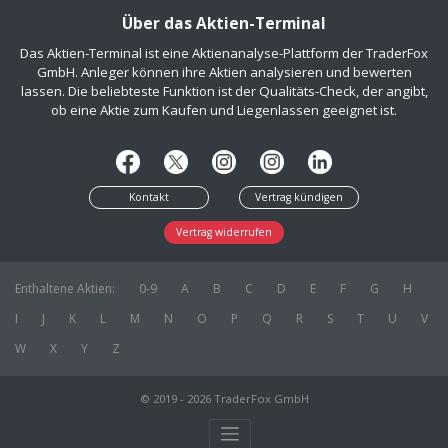
Über das Aktien-Terminal
Das Aktien-Terminal ist eine Aktienanalyse-Plattform der TraderFox
GmbH. Anleger können ihre Aktien analysieren und bewerten
lassen. Die beliebteste Funktion ist der Qualitäts-Check, der angibt,
ob eine Aktie zum Kaufen und Liegenlassen geeignet ist.
Kontakt
Vertrag kündigen
Vertrag widerrufen
Enthaltene Aktien:
0-9
A
B
C
D
E
F
G
H
I
J
K
L
M
N
O
P
Q
R
S
T
U
V
W
X
Y
Z
© 2019 - 2026 TraderFox GmbH