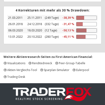
4 Korrekturen mit mehr als 30 % Drawdown:
21.03.2011
25.11.2011
(249 Tage)
-38,39 %
26.01.2018
24.12.2018
(332 Tage)
-31,47 %
06.03.2020
18.03.2020
(12 Tage)
-50,13 %
13.01.2022
20.10.2022
(280 Tage)
-45,11 %
Weitere Aktienresearch-Seiten zu First American Financial:
Visualizations
Renditedreieck
Peer-Group-Tabelle
Aktien-Vergleichs-Tool
Sparplan-Simulator
Eulerpool
Trading-Desk