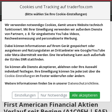
REGIS-
Cookies und Tracking auf traderfox.com
TRIEREN
(Bitte wählen Sie Ihre Cookie-Einstellungen)
Graphs
Explorer
Sector
Scan
Visual
Historie
Macro
Wir verwenden notwendige Cookies, damit unsere Website technisch
First American Financial Corp.
funktioniert. Mit Ihrer Einwilligung verwenden wir außerdem Dienste
von Partnern, z. B. für eingebettete YouTube-Videos,
[FAF | WKN A1C0EH | ISIN US31847R1023]
Reichweitenmessung und personalisierte Werbung.
74,190 $
-1,28 %
Dabei können Informationen auf Ihrem Gerät gespeichert oder
ausgelesen und Nutzungsdaten an Drittanbieter wie Google/YouTube
Echtzeit-Aktienkurs
07.08.2026 19:59 Uhr
oder Meta übermittelt werden. Eine Verarbeitung kann auch außerhalb
BID:
70,230 $
ASK:
79,000 $
der EU/des EWR stattfinden.
Sie können alle Dienste akzeptieren, ablehnen oder Ihre Auswahl
Website:
individuell festlegen. Ihre Einwilligung können Sie jederzeit über die
Sektor:
Financial Services / Insurance - Specialty
Cookie-Einstellungen
im Footer widerrufen oder ändern.
Börsenwert:
7.58 Mrd. USD
Anzahl
102,100,000
Weitere Informationen finden Sie in unserer
Datenschutzrichtlinie
.
Aktien:
Einstellungen
Nur Notwendige
Alle akzeptieren
First American Financial Aktien
Verlauf seit Beginn (A1C0EH | FAF)