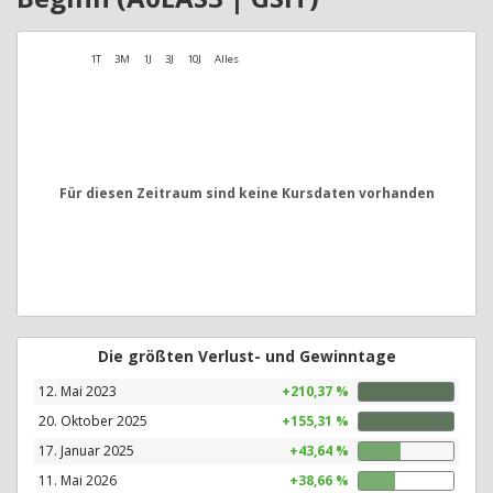
1T
3M
1J
3J
10J
Alles
Für diesen Zeitraum sind keine Kursdaten vorhanden
Die größten Verlust- und Gewinntage
12. Mai 2023
+210,37 %
20. Oktober 2025
+155,31 %
17. Januar 2025
+43,64 %
11. Mai 2026
+38,66 %