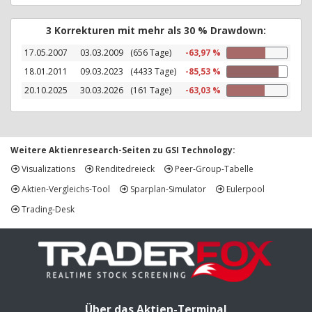
3 Korrekturen mit mehr als 30 % Drawdown:
17.05.2007
03.03.2009
(656 Tage)
-63,97 %
18.01.2011
09.03.2023
(4433 Tage)
-85,53 %
20.10.2025
30.03.2026
(161 Tage)
-63,03 %
Weitere Aktienresearch-Seiten zu GSI Technology:
Visualizations
Renditedreieck
Peer-Group-Tabelle
Aktien-Vergleichs-Tool
Sparplan-Simulator
Eulerpool
Trading-Desk
Über das Aktien-Terminal