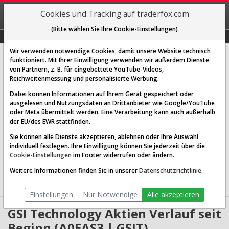
REGIS-
Cookies und Tracking auf traderfox.com
TRIEREN
(Bitte wählen Sie Ihre Cookie-Einstellungen)
Graphs
Explorer
Sector
Scan
Visual
Historie
Macro
Wir verwenden notwendige Cookies, damit unsere Website technisch
GSI Technology
funktioniert. Mit Ihrer Einwilligung verwenden wir außerdem Dienste
von Partnern, z. B. für eingebettete YouTube-Videos,
[GSIT | WKN A0EAS3 | ISIN US36241U1060]
Reichweitenmessung und personalisierte Werbung.
6,720 $
1,36 %
Dabei können Informationen auf Ihrem Gerät gespeichert oder
ausgelesen und Nutzungsdaten an Drittanbieter wie Google/YouTube
Echtzeit-Aktienkurs
07.08.2026 20:37 Uhr
oder Meta übermittelt werden. Eine Verarbeitung kann auch außerhalb
BID:
5,730 $
ASK:
7,640 $
der EU/des EWR stattfinden.
Sie können alle Dienste akzeptieren, ablehnen oder Ihre Auswahl
Website:
individuell festlegen. Ihre Einwilligung können Sie jederzeit über die
Sektor:
Technology / Semiconductors
Cookie-Einstellungen
im Footer widerrufen oder ändern.
Börsenwert:
0.25 Mrd. USD
Anzahl
38,372,072
Weitere Informationen finden Sie in unserer
Datenschutzrichtlinie
.
Aktien:
Einstellungen
Nur Notwendige
Alle akzeptieren
GSI Technology Aktien Verlauf seit
Beginn (A0EAS3 | GSIT)