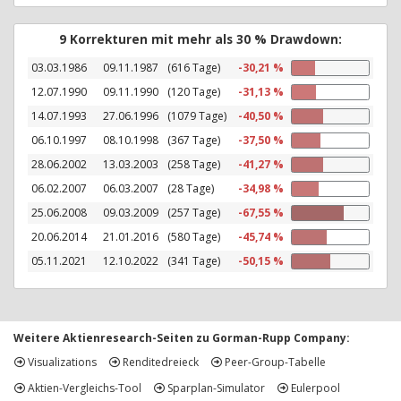
9 Korrekturen mit mehr als 30 % Drawdown:
03.03.1986
09.11.1987
(616 Tage)
-30,21 %
12.07.1990
09.11.1990
(120 Tage)
-31,13 %
14.07.1993
27.06.1996
(1079 Tage)
-40,50 %
06.10.1997
08.10.1998
(367 Tage)
-37,50 %
28.06.2002
13.03.2003
(258 Tage)
-41,27 %
06.02.2007
06.03.2007
(28 Tage)
-34,98 %
25.06.2008
09.03.2009
(257 Tage)
-67,55 %
20.06.2014
21.01.2016
(580 Tage)
-45,74 %
05.11.2021
12.10.2022
(341 Tage)
-50,15 %
Weitere Aktienresearch-Seiten zu Gorman-Rupp Company:
Visualizations
Renditedreieck
Peer-Group-Tabelle
Aktien-Vergleichs-Tool
Sparplan-Simulator
Eulerpool