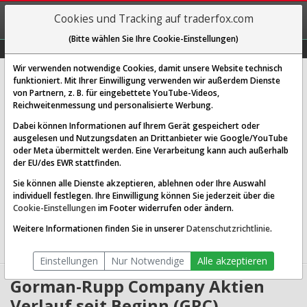
REGIS-
Cookies und Tracking auf traderfox.com
TRIEREN
(Bitte wählen Sie Ihre Cookie-Einstellungen)
Graphs
Explorer
Sector
Scan
Visual
Historie
Macro
Wir verwenden notwendige Cookies, damit unsere Website technisch
The Gorman-Rupp Company
funktioniert. Mit Ihrer Einwilligung verwenden wir außerdem Dienste
von Partnern, z. B. für eingebettete YouTube-Videos,
[GRC | ISIN US3830821043]
Reichweitenmessung und personalisierte Werbung.
85,445 $
0,26 %
Dabei können Informationen auf Ihrem Gerät gespeichert oder
ausgelesen und Nutzungsdaten an Drittanbieter wie Google/YouTube
Echtzeit-Aktienkurs
06.08.2026 05:47 Uhr
oder Meta übermittelt werden. Eine Verarbeitung kann auch außerhalb
BID:
84,862 $
ASK:
86,027 $
der EU/des EWR stattfinden.
Sie können alle Dienste akzeptieren, ablehnen oder Ihre Auswahl
Website:
individuell festlegen. Ihre Einwilligung können Sie jederzeit über die
Sektor:
Industrials / Specialty Industrial Machinery
Cookie-Einstellungen
im Footer widerrufen oder ändern.
Börsenwert:
2.26 Mrd. USD
Anzahl
26,410,244
Weitere Informationen finden Sie in unserer
Datenschutzrichtlinie
.
Aktien:
Einstellungen
Nur Notwendige
Alle akzeptieren
Gorman-Rupp Company Aktien
Verlauf seit Beginn (GRC)