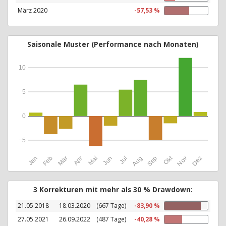
März 2020
-57,53 %
Saisonale Muster (Performance nach Monaten)
10
5
0
−5
Okt
Jan
Feb
Mär
Apr
Mai
Jun
Jul
Aug
Sep
Nov
Dez
3 Korrekturen mit mehr als 30 % Drawdown:
21.05.2018
18.03.2020
(667 Tage)
-83,90 %
27.05.2021
26.09.2022
(487 Tage)
-40,28 %