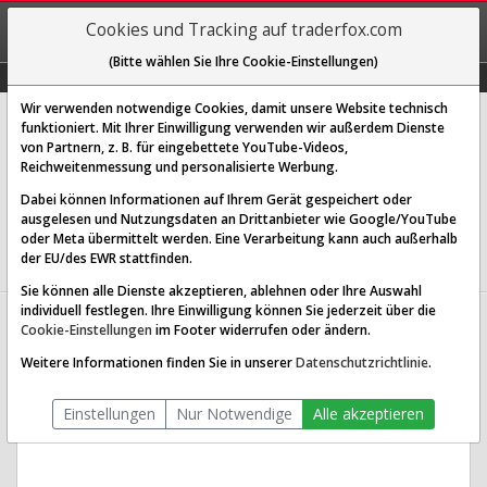
REGIS-
Cookies und Tracking auf traderfox.com
TRIEREN
(Bitte wählen Sie Ihre Cookie-Einstellungen)
Graphs
Explorer
Sector
Scan
Visual
Historie
Macro
Wir verwenden notwendige Cookies, damit unsere Website technisch
Guess ? Inc.
funktioniert. Mit Ihrer Einwilligung verwenden wir außerdem Dienste
von Partnern, z. B. für eingebettete YouTube-Videos,
[WKN 902204 | ISIN US4016171054]
Reichweitenmessung und personalisierte Werbung.
14,350 €
-0,35 %
Dabei können Informationen auf Ihrem Gerät gespeichert oder
ausgelesen und Nutzungsdaten an Drittanbieter wie Google/YouTube
Echtzeit-Aktienkurs
22.01.2026 20:56 Uhr
oder Meta übermittelt werden. Eine Verarbeitung kann auch außerhalb
BID:
14,300 €
ASK:
14,400 €
der EU/des EWR stattfinden.
Sie können alle Dienste akzeptieren, ablehnen oder Ihre Auswahl
individuell festlegen. Ihre Einwilligung können Sie jederzeit über die
Guess ? Aktien Verlauf seit Beginn
Cookie-Einstellungen
im Footer widerrufen oder ändern.
(902204)
Weitere Informationen finden Sie in unserer
Datenschutzrichtlinie
.
Einstellungen
Nur Notwendige
Alle akzeptieren
1T
3M
1J
3J
10J
Alles