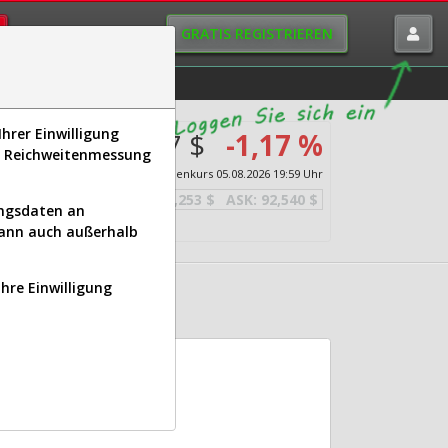
GRATIS REGISTRIEREN
istorie
Macro-View
hrer Einwilligung
91,897 $
-1,17 %
s, Reichweitenmessung
Echtzeit-Aktienkurs
05.08.2026 19:59 Uhr
BID:
91,253 $
ASK:
92,540 $
ungsdaten an
kann auch außerhalb
Ihre Einwilligung