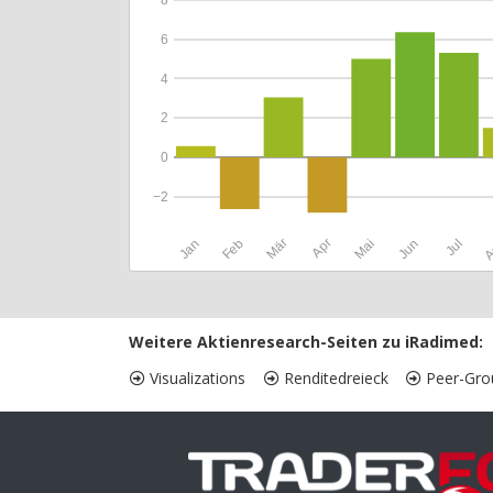
6
4
2
0
−2
Jan
Feb
Mär
Apr
Mai
Jun
Jul
A
Weitere Aktienresearch-Seiten zu iRadimed:
Visualizations
Renditedreieck
Peer-Gro