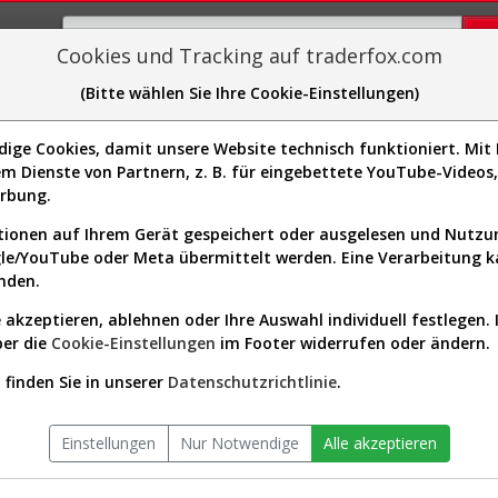
Cookies und Tracking auf traderfox.com
(Bitte wählen Sie Ihre Cookie-Einstellungen)
plorer
Sector-Spider
Easy-Scan
Visualizations
H
ge Cookies, damit unsere Website technisch funktioniert. Mit I
Website:
m Dienste von Partnern, z. B. für eingebettete YouTube-Video
Sektor:
Healthcare / Medical Devices
6A1097]
erbung.
Börsenwert:
1.19 Mrd. USD
Anzahl
12,786,991
ionen auf Ihrem Gerät gespeichert oder ausgelesen und Nutz
Aktien:
gle/YouTube oder Meta übermittelt werden. Eine Verarbeitung 
nden.
 akzeptieren, ablehnen oder Ihre Auswahl individuell festlegen. 
 seit Beginn (A118V4 | IRMD)
ber die
Cookie-Einstellungen
im Footer widerrufen oder ändern.
finden Sie in unserer
Datenschutzrichtlinie
.
Einstellungen
Nur Notwendige
Alle akzeptieren