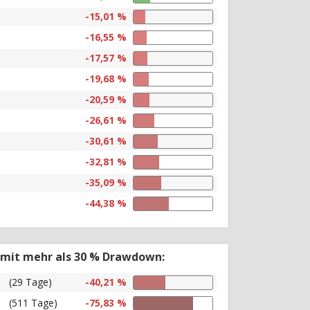
-15,01 %
-16,55 %
-17,57 %
-19,68 %
-20,59 %
-26,61 %
-30,61 %
-32,81 %
-35,09 %
-44,38 %
 mit mehr als 30 % Drawdown:
(29 Tage)
-40,21 %
(511 Tage)
-75,83 %