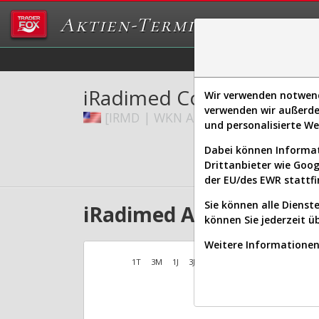
Aktien-Terminal
Daten/Graphs
Ex
iRadimed Corp.
Wir verwenden notwendi
verwenden wir außerde
[IRMD | WKN A118V4 | ISIN US4626
und personalisierte W
Dabei können Informat
Drittanbieter wie Goo
der EU/des EWR stattfi
Sie können alle Dienste
iRadimed Aktien Verlauf
können Sie jederzeit ü
Weitere Informationen 
1T
3M
1J
3J
10J
Alles