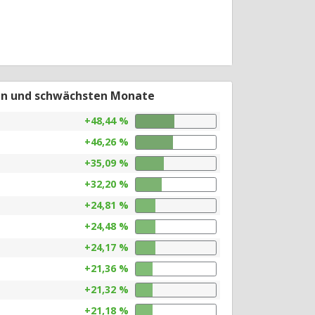
en und schwächsten Monate
+48,44 %
+46,26 %
+35,09 %
+32,20 %
+24,81 %
+24,48 %
+24,17 %
+21,36 %
+21,32 %
+21,18 %