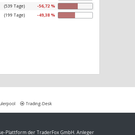
(539 Tage)
-56,72 %
(199 Tage)
-49,38 %
lerpool
Trading-Desk
yse-Plattform der TraderFox GmbH. Anleger