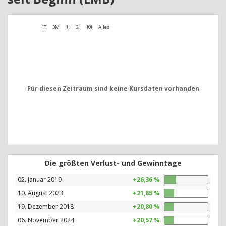
1T
3M
1J
3J
10J
Alles
Für diesen Zeitraum sind keine Kursdaten vorhanden
Die größten Verlust- und Gewinntage
02. Januar 2019
+26,36 %
10. August 2023
+21,85 %
19. Dezember 2018
+20,80 %
06. November 2024
+20,57 %