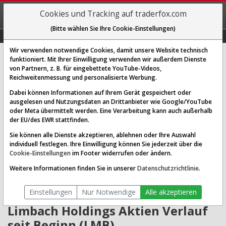
REGIS-
Cookies und Tracking auf traderfox.com
TRIEREN
(Bitte wählen Sie Ihre Cookie-Einstellungen)
Graphs
Explorer
Sector
Scan
Visual
Historie
Macro
Wir verwenden notwendige Cookies, damit unsere Website technisch
Limbach Holdings Inc.
funktioniert. Mit Ihrer Einwilligung verwenden wir außerdem Dienste
von Partnern, z. B. für eingebettete YouTube-Videos,
[LMB | ISIN US53263P1057]
Reichweitenmessung und personalisierte Werbung.
48,677 $
1,66 %
Dabei können Informationen auf Ihrem Gerät gespeichert oder
ausgelesen und Nutzungsdaten an Drittanbieter wie Google/YouTube
Echtzeit-Aktienkurs
07.08.2026 19:59 Uhr
oder Meta übermittelt werden. Eine Verarbeitung kann auch außerhalb
BID:
48,559 $
ASK:
48,794 $
der EU/des EWR stattfinden.
Sie können alle Dienste akzeptieren, ablehnen oder Ihre Auswahl
Website:
individuell festlegen. Ihre Einwilligung können Sie jederzeit über die
Sektor:
Industrials / Building Products & Equipment
Cookie-Einstellungen
im Footer widerrufen oder ändern.
Börsenwert:
0.57 Mrd. USD
Anzahl
11,924,993
Weitere Informationen finden Sie in unserer
Datenschutzrichtlinie
.
Aktien:
Einstellungen
Nur Notwendige
Alle akzeptieren
Limbach Holdings Aktien Verlauf
seit Beginn (LMB)