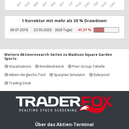
Okt
Jan
Feb
Mär
Apr
Mai
Jun
Jul
Aug
Sep
Nov
Dez
1 Korrektur mit mehr als 30 % Drawdown:
06.07.2018
23.03.2020
(626 Tage)
-41,57 %
Weitere Aktienresearch-Seiten zu Madison Square Garden
Sports:
Visualizations
Renditedreieck
Peer-Group-Tabelle
Aktien-Vergleichs-Tool
Sparplan-Simulator
Eulerpool
Trading-Desk
Über das Aktien-Terminal