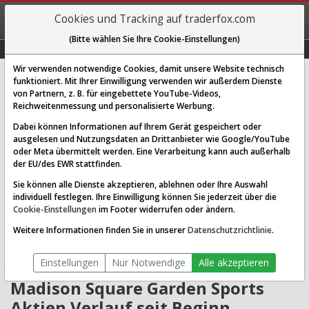
REGIS-
Cookies und Tracking auf traderfox.com
TRIEREN
(Bitte wählen Sie Ihre Cookie-Einstellungen)
Graphs
Explorer
Sector
Scan
Visual
Historie
Macro
Wir verwenden notwendige Cookies, damit unsere Website technisch
Madison Square Garden Sports Corp.
funktioniert. Mit Ihrer Einwilligung verwenden wir außerdem Dienste
von Partnern, z. B. für eingebettete YouTube-Videos,
[MSG | WKN A140F0 | ISIN US55825T1034]
Reichweitenmessung und personalisierte Werbung.
389,850 $
-0,14 %
Dabei können Informationen auf Ihrem Gerät gespeichert oder
ausgelesen und Nutzungsdaten an Drittanbieter wie Google/YouTube
Echtzeit-Aktienkurs
07.08.2026 19:55 Uhr
oder Meta übermittelt werden. Eine Verarbeitung kann auch außerhalb
BID:
389,040 $
ASK:
390,659 $
der EU/des EWR stattfinden.
Sie können alle Dienste akzeptieren, ablehnen oder Ihre Auswahl
Website:
individuell festlegen. Ihre Einwilligung können Sie jederzeit über die
Sektor:
Communication Services / Entertainment
Cookie-Einstellungen
im Footer widerrufen oder ändern.
Börsenwert:
9.43 Mrd. USD
Anzahl
24,076,108
Weitere Informationen finden Sie in unserer
Datenschutzrichtlinie
.
Aktien:
Einstellungen
Nur Notwendige
Alle akzeptieren
Madison Square Garden Sports
Aktien Verlauf seit Beginn