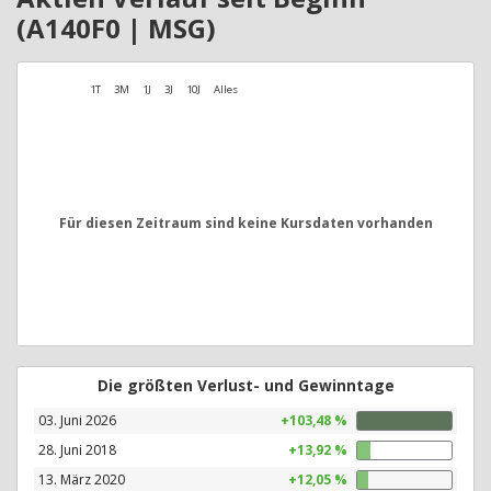
(A140F0 | MSG)
1T
3M
1J
3J
10J
Alles
Für diesen Zeitraum sind keine Kursdaten vorhanden
Die größten Verlust- und Gewinntage
03. Juni 2026
+103,48 %
28. Juni 2018
+13,92 %
13. März 2020
+12,05 %