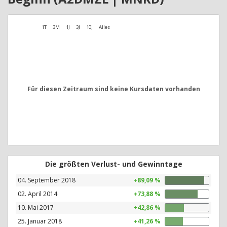
1T
3M
1J
3J
10J
Alles
Für diesen Zeitraum sind keine Kursdaten vorhanden
Die größten Verlust- und Gewinntage
04. September 2018
+89,09 %
02. April 2014
+73,88 %
10. Mai 2017
+42,86 %
25. Januar 2018
+41,26 %