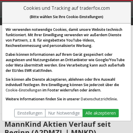
REGIS-
Cookies und Tracking auf traderfox.com
TRIEREN
(Bitte wählen Sie Ihre Cookie-Einstellungen)
Graphs
Explorer
Sector
Scan
Visual
Historie
Macro
Wir verwenden notwendige Cookies, damit unsere Website technisch
MannKind Corp.
funktioniert. Mit Ihrer Einwilligung verwenden wir außerdem Dienste
von Partnern, z. B. für eingebettete YouTube-Videos,
[MNKD | WKN A2DMZL | ISIN US56400P7069]
Reichweitenmessung und personalisierte Werbung.
4,116 $
5,94 %
Dabei können Informationen auf Ihrem Gerät gespeichert oder
ausgelesen und Nutzungsdaten an Drittanbieter wie Google/YouTube
Echtzeit-Aktienkurs
07.08.2026 19:59 Uhr
oder Meta übermittelt werden. Eine Verarbeitung kann auch außerhalb
BID:
4,084 $
ASK:
4,147 $
der EU/des EWR stattfinden.
Sie können alle Dienste akzeptieren, ablehnen oder Ihre Auswahl
Website:
individuell festlegen. Ihre Einwilligung können Sie jederzeit über die
Sektor:
Healthcare / Biotechnology
Cookie-Einstellungen
im Footer widerrufen oder ändern.
Börsenwert:
1.25 Mrd. USD
Anzahl
321,540,640
Weitere Informationen finden Sie in unserer
Datenschutzrichtlinie
.
Aktien:
Einstellungen
Nur Notwendige
Alle akzeptieren
MannKind Aktien Verlauf seit
Beginn (A2DMZL | MNKD)