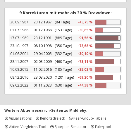
9 Korrekturen mit mehr als 30 % Drawdown:
30.09.1987
23.12.1987
(84 Tage)
-43,75 %
01.07.1988
01.12.1988
(153 Tage)
-30,65 %
17.07.1989
23.12.1991
(889 Tage)
-91,56 %
23.10.1997
08.10.1998
(350 Tage)
-73,68 %
01.06.2004
29.04.2005
(332 Tage)
-30,10 %
28.11.2007
02.03.2009
(460 Tage)
-73,11 %
10.08.2015
11.02.2016
(185 Tage)
-35,03 %
08.12.2016
23.03.2020
(1201 Tage)
-69,20 %
09.02.2022
01.11.2023
(630 Tage)
-44,38 %
Weitere Aktienresearch-Seiten zu Middleby:
Visualizations
Renditedreieck
Peer-Group-Tabelle
Aktien-Vergleichs-Tool
Sparplan-Simulator
Eulerpool