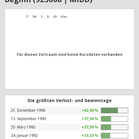
1T
3M
1J
3J
10J
Alles
Für diesen Zeitraum sind keine Kursdaten vorhanden
Die größten Verlust- und Gewinntage
21. Dezember 1990
+62,49 %
13. September 1993
+37,50 %
25. März 1992
+37,50 %
24. Januar 1992
+33,33 %