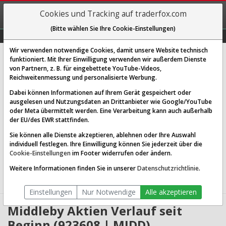
REGIS-
Cookies und Tracking auf traderfox.com
TRIEREN
(Bitte wählen Sie Ihre Cookie-Einstellungen)
Graphs
Explorer
Sector
Scan
Visual
Historie
Macro
Wir verwenden notwendige Cookies, damit unsere Website technisch
Middleby Corp
funktioniert. Mit Ihrer Einwilligung verwenden wir außerdem Dienste
von Partnern, z. B. für eingebettete YouTube-Videos,
[MIDD | WKN 923608 | ISIN US5962781010]
Reichweitenmessung und personalisierte Werbung.
134,692 $
1,06 %
Dabei können Informationen auf Ihrem Gerät gespeichert oder
ausgelesen und Nutzungsdaten an Drittanbieter wie Google/YouTube
Echtzeit-Aktienkurs
07.08.2026 19:59 Uhr
oder Meta übermittelt werden. Eine Verarbeitung kann auch außerhalb
BID:
134,115 $
ASK:
135,270 $
der EU/des EWR stattfinden.
Sie können alle Dienste akzeptieren, ablehnen oder Ihre Auswahl
Website:
individuell festlegen. Ihre Einwilligung können Sie jederzeit über die
Sektor:
Industrials / Specialty Industrial Machinery
Cookie-Einstellungen
im Footer widerrufen oder ändern.
Börsenwert:
6.09 Mrd. USD
Anzahl
45,214,496
Weitere Informationen finden Sie in unserer
Datenschutzrichtlinie
.
Aktien:
Einstellungen
Nur Notwendige
Alle akzeptieren
Middleby Aktien Verlauf seit
Beginn (923608 | MIDD)