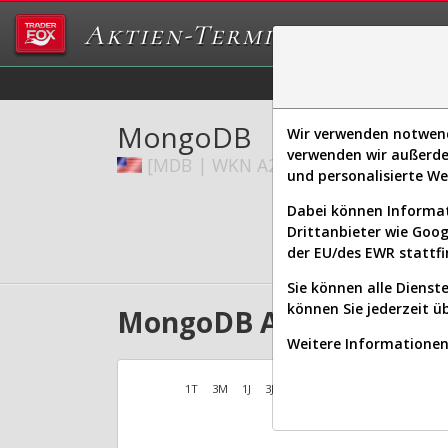
Aktien-Terminal
Daten/Graphs
Ex
MongoDB
Wir verwenden notwendi
verwenden wir außerde
[MDB | WKN A2DYB1 | ISIN US6093
und personalisierte W
Dabei können Informat
Drittanbieter wie Goo
der EU/des EWR stattfi
Sie können alle Dienste
können Sie jederzeit ü
MongoDB Aktien Verlauf
Weitere Informationen 
1T
3M
1J
3J
10J
Alles