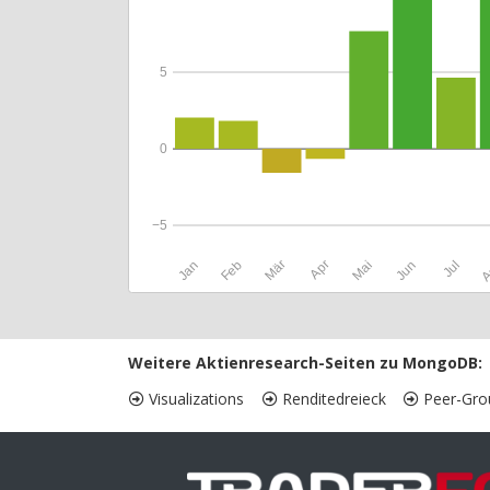
5
0
−5
Jan
Feb
Mär
Apr
Mai
Jun
Jul
A
Weitere Aktienresearch-Seiten zu MongoDB:
Visualizations
Renditedreieck
Peer-Gro