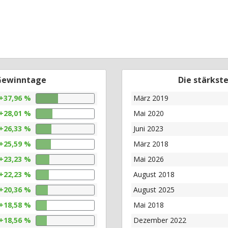
 Gewinntage
Die stärkst
+37,96 %
März 2019
+28,01 %
Mai 2020
+26,33 %
Juni 2023
+25,59 %
März 2018
+23,23 %
Mai 2026
+22,23 %
August 2018
+20,36 %
August 2025
+18,58 %
Mai 2018
+18,56 %
Dezember 2022