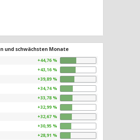
en und schwächsten Monate
+44,76 %
+43,16 %
+39,89 %
+34,74 %
+33,78 %
+32,99 %
+32,67 %
+30,95 %
+28,91 %