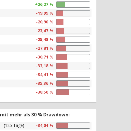
+26,27 %
-19,99 %
-20,90 %
-23,47 %
-25,48 %
-27,81 %
-30,71 %
-33,18 %
-34,41 %
-35,36 %
-38,50 %
 mit mehr als 30 % Drawdown:
(125 Tage)
-34,04 %