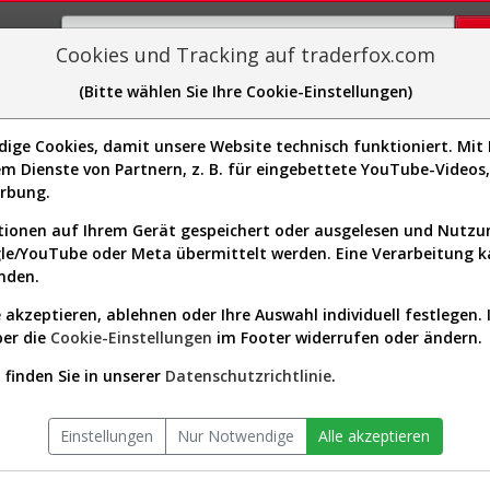
Cookies und Tracking auf traderfox.com
(Bitte wählen Sie Ihre Cookie-Einstellungen)
plorer
Sector-Spider
Easy-Scan
Visualizations
H
ge Cookies, damit unsere Website technisch funktioniert. Mit I
Website:
m Dienste von Partnern, z. B. für eingebettete YouTube-Video
Sektor:
Technology / Software -
7P1066]
erbung.
Infrastructure
Börsenwert:
30.27 Mrd. USD
ionen auf Ihrem Gerät gespeichert oder ausgelesen und Nutz
Anzahl
80,431,928
gle/YouTube oder Meta übermittelt werden. Eine Verarbeitung 
Aktien:
nden.
 akzeptieren, ablehnen oder Ihre Auswahl individuell festlegen. 
ber die
Cookie-Einstellungen
im Footer widerrufen oder ändern.
 seit Beginn (A2DYB1 | MDB)
finden Sie in unserer
Datenschutzrichtlinie
.
Einstellungen
Nur Notwendige
Alle akzeptieren