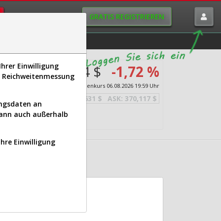
GRATIS REGISTRIEREN
istorie
Macro-View
hrer Einwilligung
369,874 $
-1,72 %
s, Reichweitenmessung
Echtzeit-Aktienkurs
06.08.2026 19:59 Uhr
BID:
369,631 $
ASK:
370,117 $
ungsdaten an
kann auch außerhalb
Ihre Einwilligung