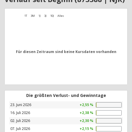
1T
3M
1J
3J
10J
Alles
Für diesen Zeitraum sind keine Kursdaten vorhanden
Die größten Verlust- und Gewinntage
23. Juni 2026
+2,55 %
16. Juli 2026
+2,38 %
02. Juli 2026
+2,30 %
07. Juli 2026
+2,15 %