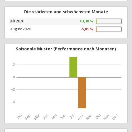
Die stärksten und schwächsten Monate
Juli 2026
+3,30 %
August 2026
-5,01 %
Saisonale Muster (Performance nach Monaten)
2
0
−2
−4
Okt
Jan
Feb
Mär
Apr
Mai
Jun
Jul
Aug
Sep
Nov
Dez