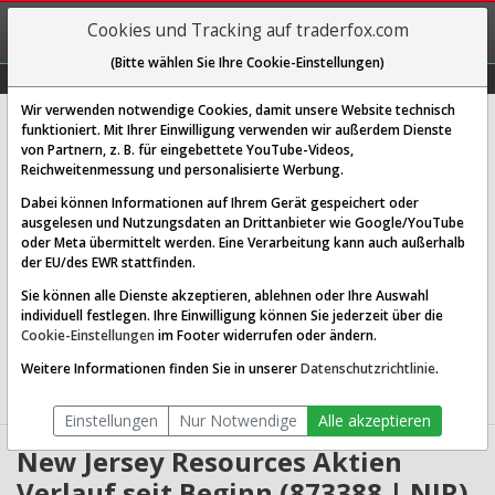
REGIS-
Cookies und Tracking auf traderfox.com
TRIEREN
(Bitte wählen Sie Ihre Cookie-Einstellungen)
Graphs
Explorer
Sector
Scan
Visual
Historie
Macro
Wir verwenden notwendige Cookies, damit unsere Website technisch
New Jersey Resources Corp
funktioniert. Mit Ihrer Einwilligung verwenden wir außerdem Dienste
von Partnern, z. B. für eingebettete YouTube-Videos,
[NJR | WKN 873388 | ISIN US6460251068]
Reichweitenmessung und personalisierte Werbung.
54,991 $
0,96 %
Dabei können Informationen auf Ihrem Gerät gespeichert oder
ausgelesen und Nutzungsdaten an Drittanbieter wie Google/YouTube
Echtzeit-Aktienkurs
07.08.2026 19:58 Uhr
oder Meta übermittelt werden. Eine Verarbeitung kann auch außerhalb
BID:
54,818 $
ASK:
55,165 $
der EU/des EWR stattfinden.
Sie können alle Dienste akzeptieren, ablehnen oder Ihre Auswahl
Website:
individuell festlegen. Ihre Einwilligung können Sie jederzeit über die
Sektor:
Utilities / Utilities - Regulated Gas
Cookie-Einstellungen
im Footer widerrufen oder ändern.
Börsenwert:
5.53 Mrd. USD
Anzahl
101,467,944
Weitere Informationen finden Sie in unserer
Datenschutzrichtlinie
.
Aktien:
Einstellungen
Nur Notwendige
Alle akzeptieren
New Jersey Resources Aktien
Verlauf seit Beginn (873388 | NJR)