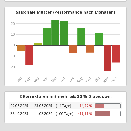
Saisonale Muster (Performance nach Monaten)
20
10
0
−10
−20
Okt
Jan
Feb
Mär
Apr
Mai
Jun
Jul
Aug
Sep
Nov
Dez
2 Korrekturen mit mehr als 30 % Drawdown:
09.06.2025
23.06.2025
(14 Tage)
-34,29 %
28.10.2025
11.02.2026
(106 Tage)
-59,15 %