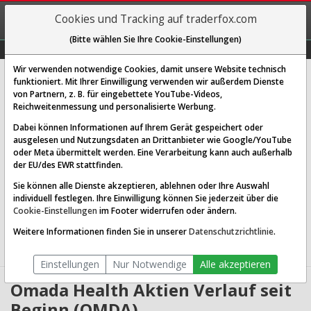
REGIS-
Cookies und Tracking auf traderfox.com
TRIEREN
(Bitte wählen Sie Ihre Cookie-Einstellungen)
Graphs
Explorer
Sector
Scan
Visual
Historie
Macro
Wir verwenden notwendige Cookies, damit unsere Website technisch
Omada Health Inc.
funktioniert. Mit Ihrer Einwilligung verwenden wir außerdem Dienste
von Partnern, z. B. für eingebettete YouTube-Videos,
[OMDA | ISIN US68170A1088]
Reichweitenmessung und personalisierte Werbung.
19,400 $
1,57 %
Dabei können Informationen auf Ihrem Gerät gespeichert oder
ausgelesen und Nutzungsdaten an Drittanbieter wie Google/YouTube
Echtzeit-Aktienkurs
06.08.2026 08:37 Uhr
oder Meta übermittelt werden. Eine Verarbeitung kann auch außerhalb
BID:
0,000 $
ASK:
0,000 $
der EU/des EWR stattfinden.
Sie können alle Dienste akzeptieren, ablehnen oder Ihre Auswahl
Website:
individuell festlegen. Ihre Einwilligung können Sie jederzeit über die
Sektor:
Healthcare / Health Information Services
Cookie-Einstellungen
im Footer widerrufen oder ändern.
Börsenwert:
1.20 Mrd. USD
Anzahl
59,448,508
Weitere Informationen finden Sie in unserer
Datenschutzrichtlinie
.
Aktien:
Einstellungen
Nur Notwendige
Alle akzeptieren
Omada Health Aktien Verlauf seit
Beginn (OMDA)