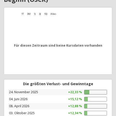
1T
3M
1J
3J
10J
Alles
Für diesen Zeitraum sind keine Kursdaten vorhanden
Die größten Verlust- und Gewinntage
24. November 2025
+22,33 %
04. Juni 2026
+15,12 %
08. April 2026
+12,88 %
03. Oktober 2025
+12,34 %