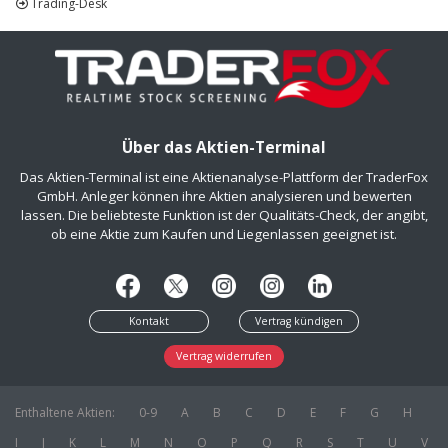
Trading-Desk
Über das Aktien-Terminal
Das Aktien-Terminal ist eine Aktienanalyse-Plattform der TraderFox
GmbH. Anleger können ihre Aktien analysieren und bewerten
lassen. Die beliebteste Funktion ist der Qualitäts-Check, der angibt,
ob eine Aktie zum Kaufen und Liegenlassen geeignet ist.
Kontakt
Vertrag kündigen
Vertrag widerrufen
Enthaltene Aktien:
0-9
A
B
C
D
E
F
G
H
I
J
K
L
M
N
O
P
Q
R
S
T
U
V