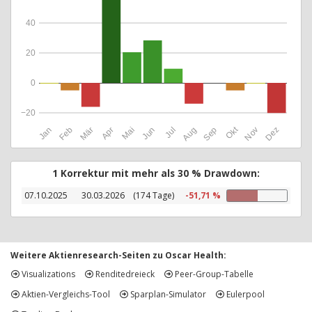
40
20
0
−20
Okt
Jan
Feb
Mär
Apr
Mai
Jun
Jul
Aug
Sep
Nov
Dez
1 Korrektur mit mehr als 30 % Drawdown:
07.10.2025
30.03.2026
(174 Tage)
-51,71 %
Weitere Aktienresearch-Seiten zu Oscar Health:
Visualizations
Renditedreieck
Peer-Group-Tabelle
Aktien-Vergleichs-Tool
Sparplan-Simulator
Eulerpool