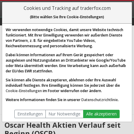
REGIS-
Cookies und Tracking auf traderfox.com
TRIEREN
(Bitte wählen Sie Ihre Cookie-Einstellungen)
Graphs
Explorer
Sector
Scan
Visual
Historie
Macro
Wir verwenden notwendige Cookies, damit unsere Website technisch
Oscar Health Inc.
funktioniert. Mit Ihrer Einwilligung verwenden wir außerdem Dienste
von Partnern, z. B. für eingebettete YouTube-Videos,
[OSCR | ISIN US6877931096]
Reichweitenmessung und personalisierte Werbung.
26,749 $
-11,16 %
Dabei können Informationen auf Ihrem Gerät gespeichert oder
ausgelesen und Nutzungsdaten an Drittanbieter wie Google/YouTube
Echtzeit-Aktienkurs
06.08.2026 17:30 Uhr
oder Meta übermittelt werden. Eine Verarbeitung kann auch außerhalb
BID:
26,720 $
ASK:
26,778 $
der EU/des EWR stattfinden.
Sie können alle Dienste akzeptieren, ablehnen oder Ihre Auswahl
Website:
individuell festlegen. Ihre Einwilligung können Sie jederzeit über die
Sektor:
Healthcare / Healthcare Plans
Cookie-Einstellungen
im Footer widerrufen oder ändern.
Börsenwert:
9.08 Mrd. USD
Anzahl
301,492,992
Weitere Informationen finden Sie in unserer
Datenschutzrichtlinie
.
Aktien:
Einstellungen
Nur Notwendige
Alle akzeptieren
Oscar Health Aktien Verlauf seit
Beginn (OSCR)