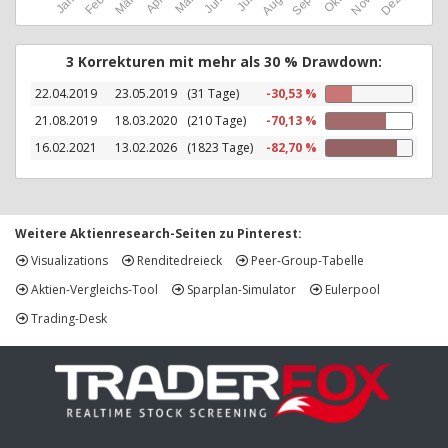
Okt
Jan
Feb
Mär
Apr
Mai
Jun
Jul
Aug
Sep
Nov
Dez
3 Korrekturen mit mehr als 30 % Drawdown:
22.04.2019
23.05.2019
(31 Tage)
-30,53 %
21.08.2019
18.03.2020
(210 Tage)
-70,13 %
16.02.2021
13.02.2026
(1823 Tage)
-82,70 %
Weitere Aktienresearch-Seiten zu Pinterest:
Visualizations
Renditedreieck
Peer-Group-Tabelle
Aktien-Vergleichs-Tool
Sparplan-Simulator
Eulerpool
Trading-Desk