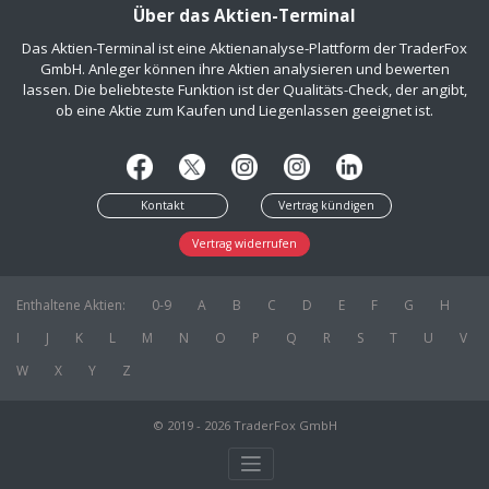
Über das Aktien-Terminal
Das Aktien-Terminal ist eine Aktienanalyse-Plattform der TraderFox
GmbH. Anleger können ihre Aktien analysieren und bewerten
lassen. Die beliebteste Funktion ist der Qualitäts-Check, der angibt,
ob eine Aktie zum Kaufen und Liegenlassen geeignet ist.
Kontakt
Vertrag kündigen
Vertrag widerrufen
Enthaltene Aktien:
0-9
A
B
C
D
E
F
G
H
I
J
K
L
M
N
O
P
Q
R
S
T
U
V
W
X
Y
Z
© 2019 - 2026 TraderFox GmbH