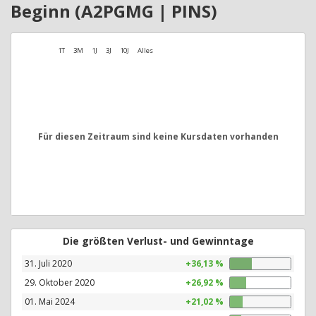
Beginn (A2PGMG | PINS)
1T
3M
1J
3J
10J
Alles
Für diesen Zeitraum sind keine Kursdaten vorhanden
Die größten Verlust- und Gewinntage
31. Juli 2020
+36,13 %
29. Oktober 2020
+26,92 %
01. Mai 2024
+21,02 %