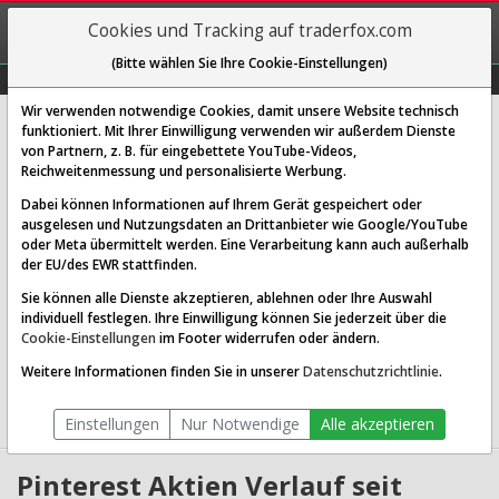
REGIS-
Cookies und Tracking auf traderfox.com
TRIEREN
(Bitte wählen Sie Ihre Cookie-Einstellungen)
Graphs
Explorer
Sector
Scan
Visual
Historie
Macro
Wir verwenden notwendige Cookies, damit unsere Website technisch
Pinterest Inc.
funktioniert. Mit Ihrer Einwilligung verwenden wir außerdem Dienste
von Partnern, z. B. für eingebettete YouTube-Videos,
[PINS | WKN A2PGMG | ISIN US72352L1061]
Reichweitenmessung und personalisierte Werbung.
23,690 $
1,54 %
Dabei können Informationen auf Ihrem Gerät gespeichert oder
ausgelesen und Nutzungsdaten an Drittanbieter wie Google/YouTube
Echtzeit-Aktienkurs
07.08.2026 20:30 Uhr
oder Meta übermittelt werden. Eine Verarbeitung kann auch außerhalb
BID:
22,150 $
ASK:
24,660 $
der EU/des EWR stattfinden.
Sie können alle Dienste akzeptieren, ablehnen oder Ihre Auswahl
Website:
https://about.pinterest.com/en
individuell festlegen. Ihre Einwilligung können Sie jederzeit über die
Sektor:
Communication Services / Internet Content &
Cookie-Einstellungen
im Footer widerrufen oder ändern.
Information
Börsenwert:
13.41 Mrd. USD
Weitere Informationen finden Sie in unserer
Datenschutzrichtlinie
.
Anzahl
566,313,024
Aktien:
Einstellungen
Nur Notwendige
Alle akzeptieren
Pinterest Aktien Verlauf seit