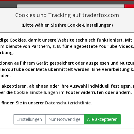
Cookies und Tracking auf traderfox.com
(Bitte wählen Sie Ihre Cookie-Einstellungen)
plorer
Sector-Spider
Easy-Scan
Visualizations
H
ge Cookies, damit unsere Website technisch funktioniert. Mit I
Website:
m Dienste von Partnern, z. B. für eingebettete YouTube-Video
Sektor:
Technology / Semiconductor
008]
erbung.
Equipment & Materials
Börsenwert:
28.87 Mrd. USD
ionen auf Ihrem Gerät gespeichert oder ausgelesen und Nutz
Anzahl
209,208,544
gle/YouTube oder Meta übermittelt werden. Eine Verarbeitung 
Aktien:
nden.
 akzeptieren, ablehnen oder Ihre Auswahl individuell festlegen. 
ber die
Cookie-Einstellungen
im Footer widerrufen oder ändern.
 Verlauf seit Beginn (A41FSG | Q
finden Sie in unserer
Datenschutzrichtlinie
.
Einstellungen
Nur Notwendige
Alle akzeptieren