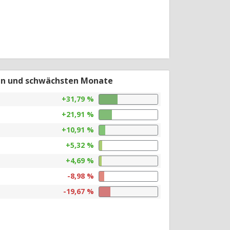
en und schwächsten Monate
+31,79 %
+21,91 %
+10,91 %
+5,32 %
+4,69 %
-8,98 %
-19,67 %