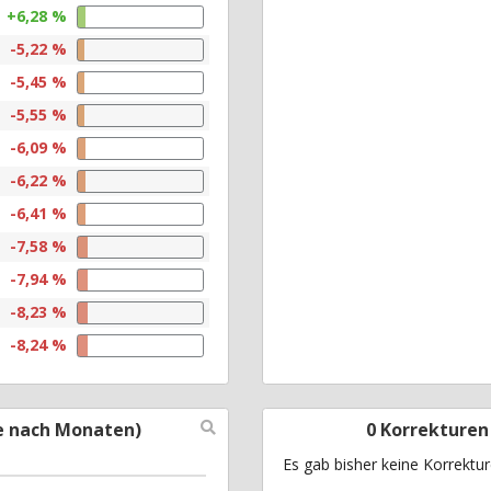
+6,28 %
-5,22 %
-5,45 %
-5,55 %
-6,09 %
-6,22 %
-6,41 %
-7,58 %
-7,94 %
-8,23 %
-8,24 %
e nach Monaten)
0 Korrekturen
Es gab bisher keine Korrektu