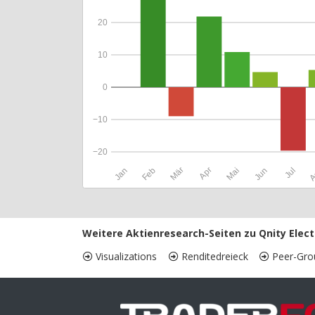
20
10
0
−10
−20
Jan
Feb
Mär
Apr
Mai
Jun
Jul
A
Weitere Aktienresearch-Seiten zu Qnity Elect
Visualizations
Renditedreieck
Peer-Gro