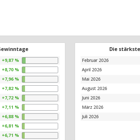
 Gewinntage
Die stärkst
+9,87 %
Februar 2026
+8,70 %
April 2026
+7,96 %
Mai 2026
+7,82 %
August 2026
+7,72 %
Juni 2026
+7,11 %
März 2026
+6,88 %
Juli 2026
+6,81 %
+6,71 %