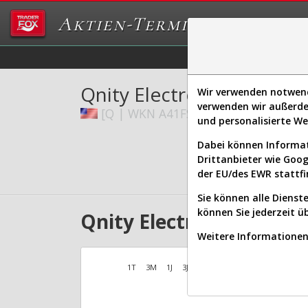
Aktien-Terminal
Daten/Graphs
Ex
Qnity Electronics Inc.
Wir verwenden notwendi
verwenden wir außerde
[Q | WKN A41FSG | ISIN US74743L1
und personalisierte W
Dabei können Informat
Drittanbieter wie Goo
der EU/des EWR stattfi
Sie können alle Dienste
können Sie jederzeit ü
Qnity Electronics Aktien
Weitere Informationen 
1T
3M
1J
3J
10J
Alles