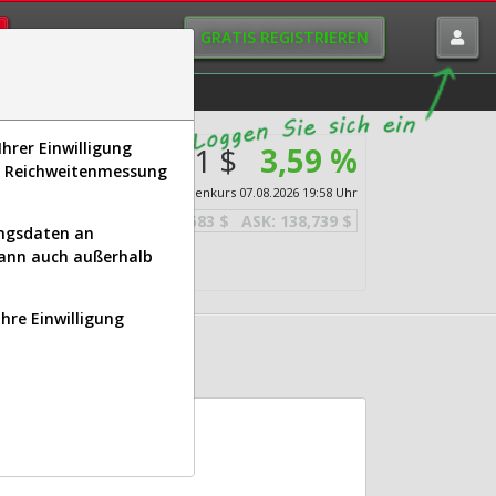
GRATIS REGISTRIEREN
istorie
Macro-View
hrer Einwilligung
138,161 $
3,59 %
s, Reichweitenmessung
Echtzeit-Aktienkurs
07.08.2026 19:58 Uhr
BID:
137,583 $
ASK:
138,739 $
ungsdaten an
kann auch außerhalb
Ihre Einwilligung
)