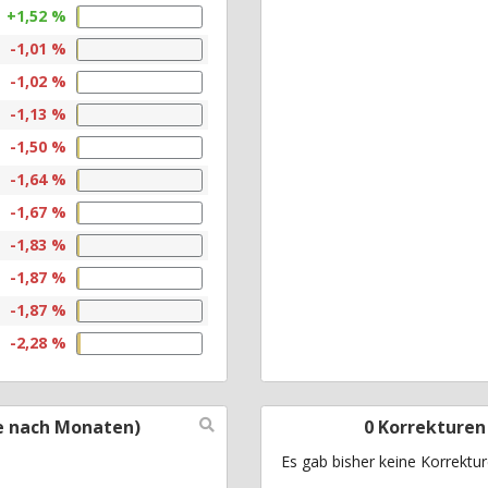
+1,52 %
-1,01 %
-1,02 %
-1,13 %
-1,50 %
-1,64 %
-1,67 %
-1,83 %
-1,87 %
-1,87 %
-2,28 %
e nach Monaten)
0 Korrekturen
Es gab bisher keine Korrektu