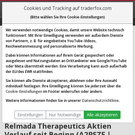
REGIS-
Cookies und Tracking auf traderfox.com
TRIEREN
(Bitte wählen Sie Ihre Cookie-Einstellungen)
Graphs
Explorer
Sector
Scan
Visual
Historie
Macro
Wir verwenden notwendige Cookies, damit unsere Website technisch
Relmada Therapeutics Inc.
funktioniert. Mit Ihrer Einwilligung verwenden wir außerdem Dienste
von Partnern, z. B. für eingebettete YouTube-Videos,
[RLMD | WKN A2PSZF | ISIN US75955J4022]
Reichweitenmessung und personalisierte Werbung.
4,997 $
-7,11 %
Dabei können Informationen auf Ihrem Gerät gespeichert oder
ausgelesen und Nutzungsdaten an Drittanbieter wie Google/YouTube
Echtzeit-Aktienkurs
07.08.2026 16:50 Uhr
oder Meta übermittelt werden. Eine Verarbeitung kann auch außerhalb
BID:
4,942 $
ASK:
5,052 $
der EU/des EWR stattfinden.
Sie können alle Dienste akzeptieren, ablehnen oder Ihre Auswahl
Website:
individuell festlegen. Ihre Einwilligung können Sie jederzeit über die
Sektor:
Healthcare / Biotechnology
Cookie-Einstellungen
im Footer widerrufen oder ändern.
Börsenwert:
0.56 Mrd. USD
Anzahl
104,987,344
Weitere Informationen finden Sie in unserer
Datenschutzrichtlinie
.
Aktien:
Einstellungen
Nur Notwendige
Alle akzeptieren
Relmada Therapeutics Aktien
Verlauf seit Beginn (A2PSZF |