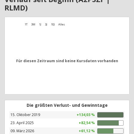
RLMD)
1T
3M
1J
3J
10J
Alles
Für diesen Zeitraum sind keine Kursdaten vorhanden
Die größten Verlust- und Gewinntage
15. Oktober 2019
+134,03 %
23. April 2025
+82,54 %
09. März 2026
+61,12 %