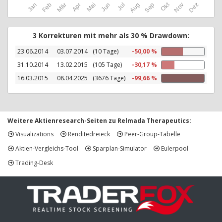
Okt
Jan
Feb
Mär
Apr
Mai
Jun
Jul
Aug
Sep
Nov
Dez
3 Korrekturen mit mehr als 30 % Drawdown:
23.06.2014
03.07.2014
(10 Tage)
-50,00 %
31.10.2014
13.02.2015
(105 Tage)
-30,17 %
16.03.2015
08.04.2025
(3676 Tage)
-99,66 %
Weitere Aktienresearch-Seiten zu Relmada Therapeutics:
Visualizations
Renditedreieck
Peer-Group-Tabelle
Aktien-Vergleichs-Tool
Sparplan-Simulator
Eulerpool
Trading-Desk