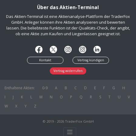
Über das Aktien-Terminal
Das Aktien-Terminal ist eine Aktienanalyse-Plattform der TraderFox
GmbH. Anleger können ihre Aktien analysieren und bewerten
lassen. Die beliebteste Funktion ist der Qualitäts-Check, der angibt,
ob eine Aktie zum Kaufen und Liegenlassen geeignet ist.
Kontakt
Vertrag kündigen
Vertrag widerrufen
Enthaltene Aktien:
0-9
A
B
C
D
E
F
G
H
I
J
K
L
M
N
O
P
Q
R
S
T
U
V
W
X
Y
Z
© 2019 - 2026 TraderFox GmbH