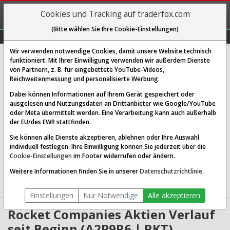
REGIS-
Cookies und Tracking auf traderfox.com
TRIEREN
(Bitte wählen Sie Ihre Cookie-Einstellungen)
Graphs
Explorer
Sector
Scan
Visual
Historie
Macro
Wir verwenden notwendige Cookies, damit unsere Website technisch
Rocket Companies
funktioniert. Mit Ihrer Einwilligung verwenden wir außerdem Dienste
von Partnern, z. B. für eingebettete YouTube-Videos,
[RKT | WKN A2P9R6 | ISIN US77311W1018]
Reichweitenmessung und personalisierte Werbung.
12,840 $
-7,36 %
Dabei können Informationen auf Ihrem Gerät gespeichert oder
ausgelesen und Nutzungsdaten an Drittanbieter wie Google/YouTube
Echtzeit-Aktienkurs
06.08.2026 23:55 Uhr
oder Meta übermittelt werden. Eine Verarbeitung kann auch außerhalb
BID:
13,210 $
ASK:
13,270 $
der EU/des EWR stattfinden.
Sie können alle Dienste akzeptieren, ablehnen oder Ihre Auswahl
Website:
individuell festlegen. Ihre Einwilligung können Sie jederzeit über die
Sektor:
Financial Services / Mortgage Finance
Cookie-Einstellungen
im Footer widerrufen oder ändern.
Börsenwert:
37.41 Mrd. USD
Anzahl
2,829,429,760
Weitere Informationen finden Sie in unserer
Datenschutzrichtlinie
.
Aktien:
Einstellungen
Nur Notwendige
Alle akzeptieren
Rocket Companies Aktien Verlauf
seit Beginn (A2P9R6 | RKT)