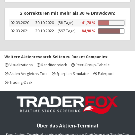
2 Korrekturen mit mehr als 30 % Drawdown:
02.09.2020
30.10.2020
(58 Tage)
-41,78 %
02.03.2021
20.10.2022
(597 Tage)
-84,90 %
Weitere Aktienresearch-Seiten zu Rocket Companies:
Visualizations
Renditedreieck
Peer-Group-Tabelle
Aktien-Vergleichs-Tool
Sparplan-Simulator
Eulerpool
Trading-Desk
Über das Aktien-Terminal
Das Aktien-Terminal ist eine Aktienanalyse-Plattform der TraderFox