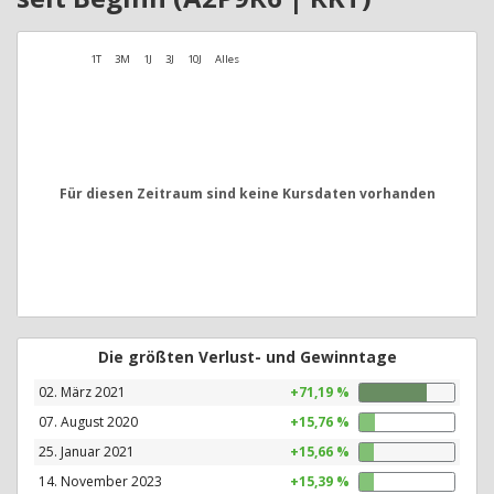
1T
3M
1J
3J
10J
Alles
Für diesen Zeitraum sind keine Kursdaten vorhanden
Die größten Verlust- und Gewinntage
02. März 2021
+71,19 %
07. August 2020
+15,76 %
25. Januar 2021
+15,66 %
14. November 2023
+15,39 %