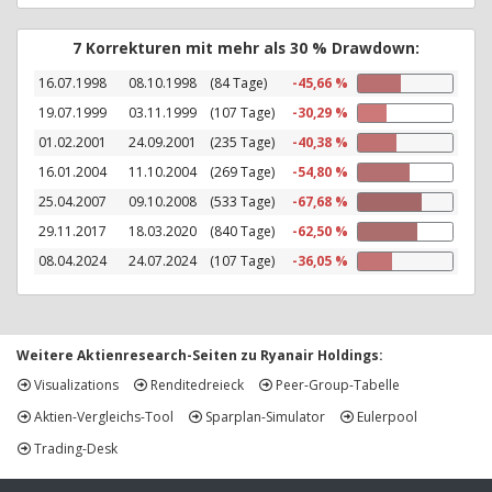
7 Korrekturen mit mehr als 30 % Drawdown:
16.07.1998
08.10.1998
(84 Tage)
-45,66 %
19.07.1999
03.11.1999
(107 Tage)
-30,29 %
01.02.2001
24.09.2001
(235 Tage)
-40,38 %
16.01.2004
11.10.2004
(269 Tage)
-54,80 %
25.04.2007
09.10.2008
(533 Tage)
-67,68 %
29.11.2017
18.03.2020
(840 Tage)
-62,50 %
08.04.2024
24.07.2024
(107 Tage)
-36,05 %
Weitere Aktienresearch-Seiten zu Ryanair Holdings:
Visualizations
Renditedreieck
Peer-Group-Tabelle
Aktien-Vergleichs-Tool
Sparplan-Simulator
Eulerpool
Trading-Desk