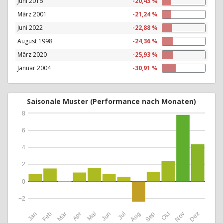
Juni 2016
-20,43 %
März 2001
-21,24 %
Juni 2022
-22,88 %
August 1998
-24,36 %
März 2020
-25,93 %
Januar 2004
-30,91 %
Saisonale Muster (Performance nach Monaten)
8
6
4
2
0
−2
Okt
Jan
Feb
Mär
Apr
Mai
Jun
Jul
Aug
Sep
Nov
Dez