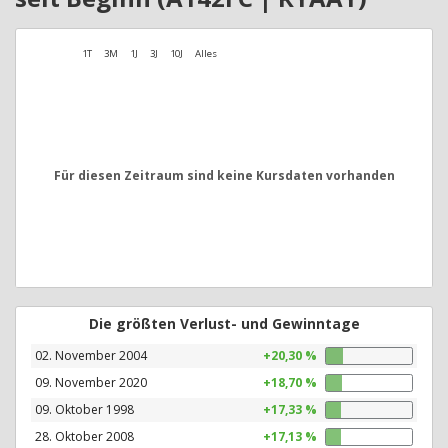
1T
3M
1J
3J
10J
Alles
Für diesen Zeitraum sind keine Kursdaten vorhanden
Die größten Verlust- und Gewinntage
02. November 2004
+20,30 %
09. November 2020
+18,70 %
09. Oktober 1998
+17,33 %
28. Oktober 2008
+17,13 %