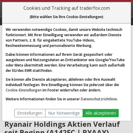
REGIS-
Cookies und Tracking auf traderfox.com
TRIEREN
(Bitte wählen Sie Ihre Cookie-Einstellungen)
Graphs
Explorer
Sector
Scan
Visual
Historie
Macro
Wir verwenden notwendige Cookies, damit unsere Website technisch
Ryanair Holdings PLC (ADRs)
funktioniert. Mit Ihrer Einwilligung verwenden wir außerdem Dienste
von Partnern, z. B. für eingebettete YouTube-Videos,
[RYAAY | WKN A142FC | ISIN US7835132033]
Reichweitenmessung und personalisierte Werbung.
60,359 $
-0,32 %
Dabei können Informationen auf Ihrem Gerät gespeichert oder
ausgelesen und Nutzungsdaten an Drittanbieter wie Google/YouTube
Echtzeit-Aktienkurs
07.08.2026 19:59 Uhr
oder Meta übermittelt werden. Eine Verarbeitung kann auch außerhalb
BID:
59,342 $
ASK:
61,375 $
der EU/des EWR stattfinden.
Sie können alle Dienste akzeptieren, ablehnen oder Ihre Auswahl
Website:
http://corporate.ryanair.com/
individuell festlegen. Ihre Einwilligung können Sie jederzeit über die
Sektor:
Industrials / Airlines
Cookie-Einstellungen
im Footer widerrufen oder ändern.
Börsenwert:
26.24 Mrd. EUR
Anzahl
519,392,512
Weitere Informationen finden Sie in unserer
Datenschutzrichtlinie
.
Aktien:
Einstellungen
Nur Notwendige
Alle akzeptieren
Ryanair Holdings Aktien Verlauf
seit Beginn (A142FC | RYAAY)