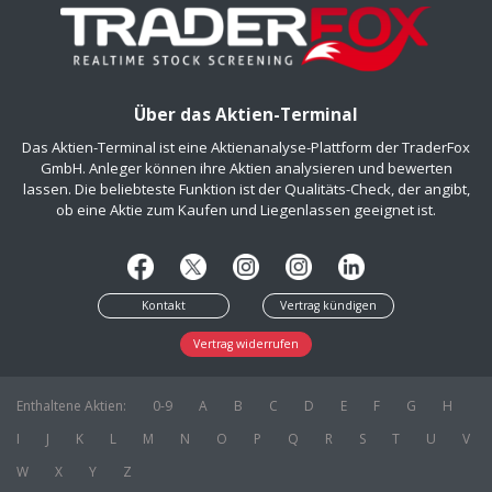
Über das Aktien-Terminal
Das Aktien-Terminal ist eine Aktienanalyse-Plattform der TraderFox
GmbH. Anleger können ihre Aktien analysieren und bewerten
lassen. Die beliebteste Funktion ist der Qualitäts-Check, der angibt,
ob eine Aktie zum Kaufen und Liegenlassen geeignet ist.
Kontakt
Vertrag kündigen
Vertrag widerrufen
Enthaltene Aktien:
0-9
A
B
C
D
E
F
G
H
I
J
K
L
M
N
O
P
Q
R
S
T
U
V
W
X
Y
Z