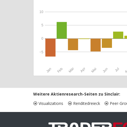
10
5
0
−5
Jan
Feb
Mär
Apr
Mai
Jun
Jul
A
Weitere Aktienresearch-Seiten zu Sinclair:
Visualizations
Renditedreieck
Peer-Gro