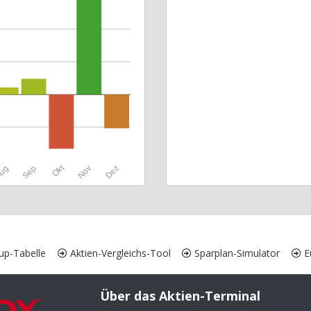
Okt
ug
Sep
Nov
Dez
up-Tabelle
Aktien-Vergleichs-Tool
Sparplan-Simulator
Eu
Über das Aktien-Terminal