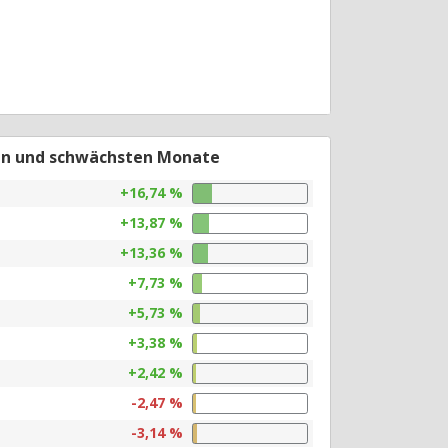
en und schwächsten Monate
+16,74 %
+13,87 %
+13,36 %
+7,73 %
+5,73 %
+3,38 %
+2,42 %
-2,47 %
-3,14 %