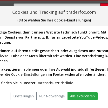
Cookies und Tracking auf traderfox.com
(Bitte wählen Sie Ihre Cookie-Einstellungen)
plorer
Sector-Spider
Easy-Scan
Visualizations
H
ge Cookies, damit unsere Website technisch funktioniert. Mit I
Website:
m Dienste von Partnern, z. B. für eingebettete YouTube-Video
Sektor:
Communication Services /
21067]
erbung.
Broadcasting
Börsenwert:
1.03 Mrd. USD
ionen auf Ihrem Gerät gespeichert oder ausgelesen und Nutz
Anzahl
72,318,064
gle/YouTube oder Meta übermittelt werden. Eine Verarbeitung 
Aktien:
nden.
 akzeptieren, ablehnen oder Ihre Auswahl individuell festlegen. 
ber die
Cookie-Einstellungen
im Footer widerrufen oder ändern.
 seit Beginn (A3ECKZ | HQ7)
finden Sie in unserer
Datenschutzrichtlinie
.
Einstellungen
Nur Notwendige
Alle akzeptieren