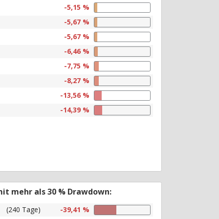
-5,15 %
-5,67 %
-5,67 %
-6,46 %
-7,75 %
-8,27 %
-13,56 %
-14,39 %
mit mehr als 30 % Drawdown:
(240 Tage)
-39,41 %