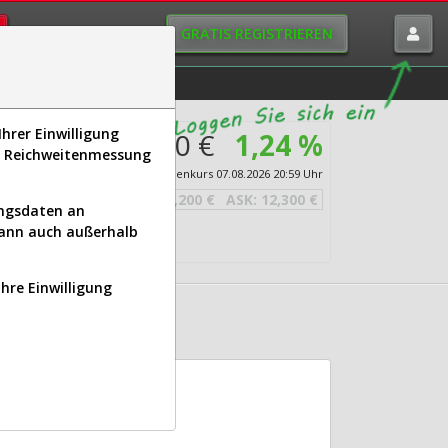
GRATIS REGISTRIEREN
istorie
Macro-View
hrer Einwilligung
12,250 €
1,24 %
s, Reichweitenmessung
Echtzeit-Aktienkurs
07.08.2026 20:59 Uhr
BID:
12,200 €
ASK:
12,300 €
ungsdaten an
kann auch außerhalb
Ihre Einwilligung