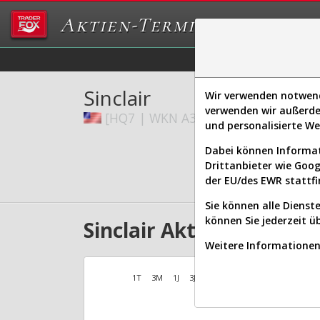
Aktien-Terminal
Daten/Graphs
Ex
Sinclair
Wir verwenden notwendi
verwenden wir außerde
[HQ7 | WKN A3ECKZ | ISIN US82924
und personalisierte W
Dabei können Informat
Drittanbieter wie Goo
der EU/des EWR stattfi
Sie können alle Dienste
können Sie jederzeit ü
Sinclair Aktien Verlauf
Weitere Informationen 
1T
3M
1J
3J
10J
Alles