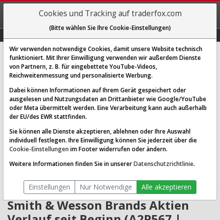
REGIS-
Cookies und Tracking auf traderfox.com
TRIEREN
(Bitte wählen Sie Ihre Cookie-Einstellungen)
Graphs
Explorer
Sector
Scan
Visual
Historie
Macro
Wir verwenden notwendige Cookies, damit unsere Website technisch
Smith & Wesson Brands Inc.
funktioniert. Mit Ihrer Einwilligung verwenden wir außerdem Dienste
von Partnern, z. B. für eingebettete YouTube-Videos,
[SWBI | WKN A2P567 | ISIN US8317541063]
Reichweitenmessung und personalisierte Werbung.
14,352 $
-1,36 %
Dabei können Informationen auf Ihrem Gerät gespeichert oder
ausgelesen und Nutzungsdaten an Drittanbieter wie Google/YouTube
Echtzeit-Aktienkurs
07.08.2026 16:56 Uhr
oder Meta übermittelt werden. Eine Verarbeitung kann auch außerhalb
BID:
14,288 $
ASK:
14,417 $
der EU/des EWR stattfinden.
Sie können alle Dienste akzeptieren, ablehnen oder Ihre Auswahl
Website:
individuell festlegen. Ihre Einwilligung können Sie jederzeit über die
Sektor:
Industrials / Aerospace & Defense
Cookie-Einstellungen
im Footer widerrufen oder ändern.
Börsenwert:
0.65 Mrd. USD
Anzahl
44,727,068
Weitere Informationen finden Sie in unserer
Datenschutzrichtlinie
.
Aktien:
Einstellungen
Nur Notwendige
Alle akzeptieren
Smith & Wesson Brands Aktien
Verlauf seit Beginn (A2P567 |