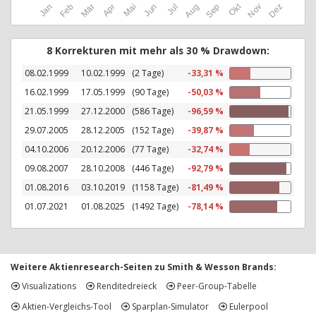
Okt
Jan
Feb
Mär
Apr
Mai
Jun
Jul
Aug
Sep
Nov
Dez
8 Korrekturen mit mehr als 30 % Drawdown:
08.02.1999
10.02.1999
(2 Tage)
-33,31 %
16.02.1999
17.05.1999
(90 Tage)
-50,03 %
21.05.1999
27.12.2000
(586 Tage)
-96,59 %
29.07.2005
28.12.2005
(152 Tage)
-39,87 %
04.10.2006
20.12.2006
(77 Tage)
-32,74 %
09.08.2007
28.10.2008
(446 Tage)
-92,79 %
01.08.2016
03.10.2019
(1158 Tage)
-81,49 %
01.07.2021
01.08.2025
(1492 Tage)
-78,14 %
Weitere Aktienresearch-Seiten zu Smith & Wesson Brands:
Visualizations
Renditedreieck
Peer-Group-Tabelle
Aktien-Vergleichs-Tool
Sparplan-Simulator
Eulerpool