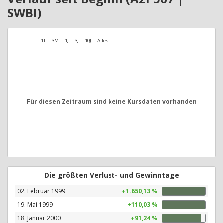
SWBI)
1T
3M
1J
3J
10J
Alles
Für diesen Zeitraum sind keine Kursdaten vorhanden
Die größten Verlust- und Gewinntage
02. Februar 1999
+1.650,13 %
19. Mai 1999
+110,03 %
18. Januar 2000
+91,24 %