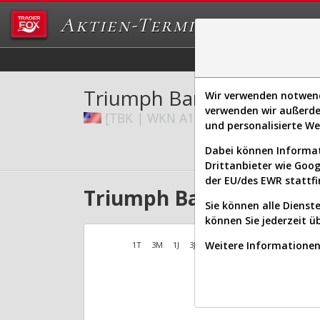
Aktien-Terminal
Daten/Graphs
Ex
Triumph Bancorp Inc.
Wir verwenden notwendi
verwenden wir außerde
[TBK | WKN A12E8S | ISIN US89679
und personalisierte W
Dabei können Informat
Drittanbieter wie Goo
der EU/des EWR stattfi
Triumph Bancorp Aktien 
Sie können alle Dienste
können Sie jederzeit ü
Weitere Informationen 
1T
3M
1J
3J
10J
Alles