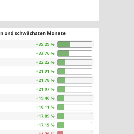
en und schwächsten Monate
+35,29 %
+33,76 %
+22,22 %
+21,91 %
+21,78 %
+21,07 %
+19,46 %
+18,11 %
+17,89 %
+17,15 %
-14,78 %