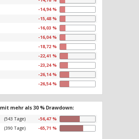
-14,94 %
-15,48 %
-16,03 %
-16,04 %
-18,72 %
-22,41 %
-23,24 %
-26,14 %
-26,54 %
 mit mehr als 30 % Drawdown:
(543 Tage)
-56,47 %
(390 Tage)
-65,71 %