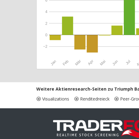
6
4
2
0
−2
Jan
Feb
Mär
Apr
Mai
Jun
Jul
A
Weitere Aktienresearch-Seiten zu Triumph B
Visualizations
Renditedreieck
Peer-Gro