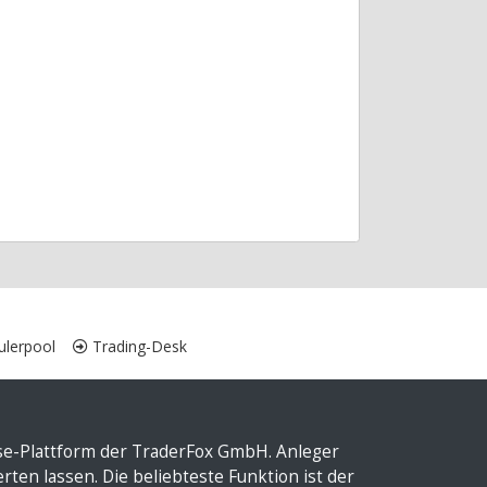
lerpool
Trading-Desk
yse-Plattform der TraderFox GmbH. Anleger
ten lassen. Die beliebteste Funktion ist der