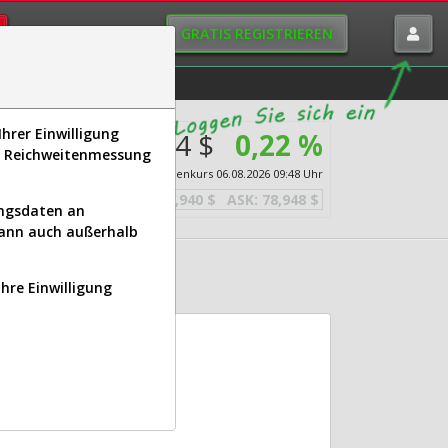
GRATIS REGISTRIEREN
istorie
Macro-View
hrer Einwilligung
78,444 $
0,22 %
s, Reichweitenmessung
Echtzeit-Aktienkurs
06.08.2026 09:48 Uhr
BID:
77,940 $
ASK:
78,948 $
ungsdaten an
kann auch außerhalb
BK)
Ihre Einwilligung