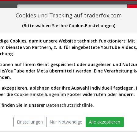
Cookies und Tracking auf traderfox.com
(Bitte wählen Sie Ihre Cookie-Einstellungen)
plorer
Sector-Spider
Easy-Scan
Visualizations
H
ge Cookies, damit unsere Website technisch funktioniert. Mit I
m Dienste von Partnern, z. B. für eingebettete YouTube-Video
E3009]
erbung.
ionen auf Ihrem Gerät gespeichert oder ausgelesen und Nutz
gle/YouTube oder Meta übermittelt werden. Eine Verarbeitung 
nden.
Verlauf seit Beginn (A12E8S | T
 akzeptieren, ablehnen oder Ihre Auswahl individuell festlegen. 
ber die
Cookie-Einstellungen
im Footer widerrufen oder ändern.
finden Sie in unserer
Datenschutzrichtlinie
.
Einstellungen
Nur Notwendige
Alle akzeptieren