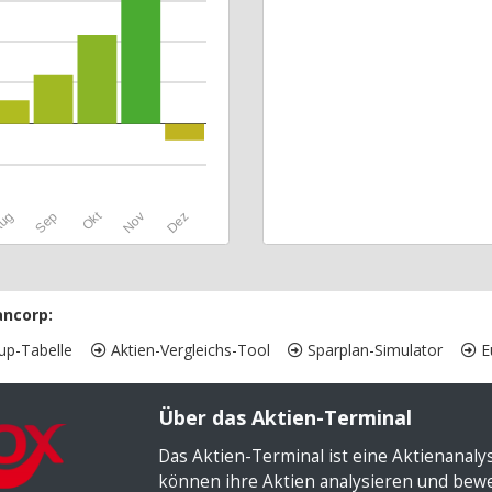
Okt
ug
Sep
Nov
Dez
ancorp:
up-Tabelle
Aktien-Vergleichs-Tool
Sparplan-Simulator
Eu
Über das Aktien-Terminal
Das Aktien-Terminal ist eine Aktienanal
können ihre Aktien analysieren und bewer