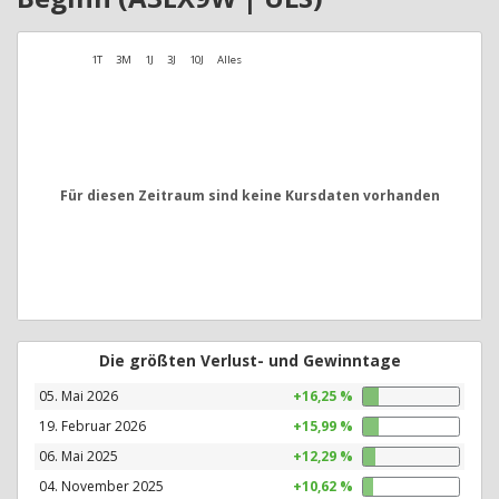
1T
3M
1J
3J
10J
Alles
Für diesen Zeitraum sind keine Kursdaten vorhanden
Die größten Verlust- und Gewinntage
05. Mai 2026
+16,25 %
19. Februar 2026
+15,99 %
06. Mai 2025
+12,29 %
04. November 2025
+10,62 %