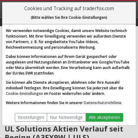
REGIS-
Cookies und Tracking auf traderfox.com
TRIEREN
(Bitte wählen Sie Ihre Cookie-Einstellungen)
Graphs
Explorer
Sector
Scan
Visual
Historie
Macro
Wir verwenden notwendige Cookies, damit unsere Website technisch
UL Solutions
funktioniert. Mit Ihrer Einwilligung verwenden wir außerdem Dienste
von Partnern, z. B. für eingebettete YouTube-Videos,
[ULS | WKN A3EX9W | ISIN US9037311076]
Reichweitenmessung und personalisierte Werbung.
78,276 $
1,84 %
Dabei können Informationen auf Ihrem Gerät gespeichert oder
ausgelesen und Nutzungsdaten an Drittanbieter wie Google/YouTube
Echtzeit-Aktienkurs
07.08.2026 19:59 Uhr
oder Meta übermittelt werden. Eine Verarbeitung kann auch außerhalb
BID:
78,089 $
ASK:
78,463 $
der EU/des EWR stattfinden.
Sie können alle Dienste akzeptieren, ablehnen oder Ihre Auswahl
Website:
individuell festlegen. Ihre Einwilligung können Sie jederzeit über die
Sektor:
Industrials / Specialty Business Services
Cookie-Einstellungen
im Footer widerrufen oder ändern.
Börsenwert:
15.52 Mrd. USD
Anzahl
201,898,176
Weitere Informationen finden Sie in unserer
Datenschutzrichtlinie
.
Aktien:
Einstellungen
Nur Notwendige
Alle akzeptieren
UL Solutions Aktien Verlauf seit
Beginn (A3EX9W | ULS)