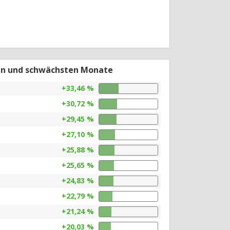
en und schwächsten Monate
+33,46 %
+30,72 %
+29,45 %
+27,10 %
+25,88 %
+25,65 %
+24,83 %
+22,79 %
+21,24 %
+20,03 %