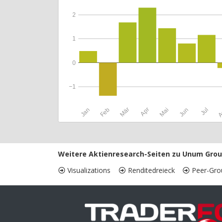
2
1
0
−1
Jan
Feb
Mär
Apr
Mai
Jun
Jul
A
Weitere Aktienresearch-Seiten zu Unum Grou
Visualizations
Renditedreieck
Peer-Gro