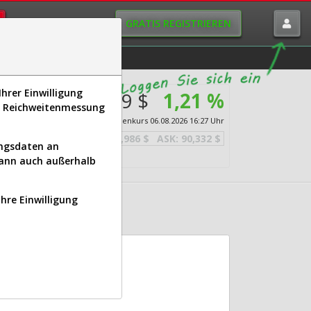
GRATIS REGISTRIEREN
istorie
Macro-View
hrer Einwilligung
90,159 $
1,21 %
om
s, Reichweitenmessung
 Life
Echtzeit-Aktienkurs
06.08.2026 16:27 Uhr
BID:
89,986 $
ASK:
90,332 $
ungsdaten an
kann auch außerhalb
Ihre Einwilligung