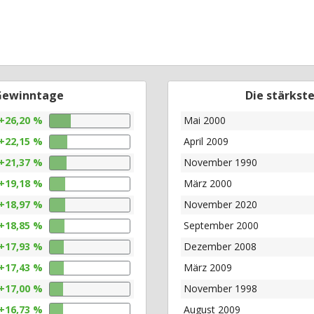
 Gewinntage
Die stärkst
+26,20 %
Mai 2000
+22,15 %
April 2009
+21,37 %
November 1990
+19,18 %
März 2000
+18,97 %
November 2020
+18,85 %
September 2000
+17,93 %
Dezember 2008
+17,43 %
März 2009
+17,00 %
November 1998
+16,73 %
August 2009