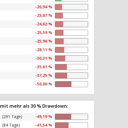
-20,94 %
-23,87 %
-24,62 %
-25,59 %
-25,96 %
-28,11 %
-30,31 %
-35,61 %
-37,25 %
-50,00 %
 mit mehr als 30 % Drawdown:
(291 Tage)
-49,19 %
(84 Tage)
-41,54 %