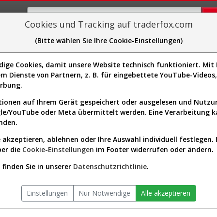
Cookies und Tracking auf traderfox.com
(Bitte wählen Sie Ihre Cookie-Einstellungen)
plorer
Sector-Spider
Easy-Scan
Visualizations
H
ge Cookies, damit unsere Website technisch funktioniert. Mit I
Website:
http://www.unumprovident.c
m Dienste von Partnern, z. B. für eingebettete YouTube-Video
Sektor:
Financial Services / Insurance -
Y1064]
erbung.
Börsenwert:
14.10 Mrd. USD
Anzahl
158,300,000
ionen auf Ihrem Gerät gespeichert oder ausgelesen und Nutz
Aktien:
gle/YouTube oder Meta übermittelt werden. Eine Verarbeitung 
nden.
 akzeptieren, ablehnen oder Ihre Auswahl individuell festlegen. 
auf seit Beginn (872055 | UNM)
ber die
Cookie-Einstellungen
im Footer widerrufen oder ändern.
finden Sie in unserer
Datenschutzrichtlinie
.
Einstellungen
Nur Notwendige
Alle akzeptieren