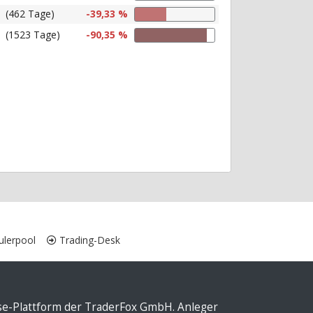
(462 Tage)
-39,33 %
(1523 Tage)
-90,35 %
lerpool
Trading-Desk
yse-Plattform der TraderFox GmbH. Anleger