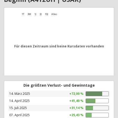
1T
3M
1J
3J
10J
Alles
Für diesen Zeitraum sind keine Kursdaten vorhanden
Die größten Verlust- und Gewinntage
14. März 2025
+72,00 %
14. April 2025
+41,40 %
15. Juli 2025
+31,14 %
07. April 2025
+25,43 %