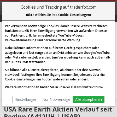
REGIS-
Cookies und Tracking auf traderfox.com
TRIEREN
(Bitte wählen Sie Ihre Cookie-Einstellungen)
Graphs
Explorer
Sector
Scan
Visual
Historie
Macro
Wir verwenden notwendige Cookies, damit unsere Website technisch
USA Rare Earth Inc
funktioniert. Mit Ihrer Einwilligung verwenden wir außerdem Dienste
von Partnern, z. B. für eingebettete YouTube-Videos,
[USAR | WKN A412UH | ISIN US91733P1075]
Reichweitenmessung und personalisierte Werbung.
19,345 $
11,18 %
Dabei können Informationen auf Ihrem Gerät gespeichert oder
ausgelesen und Nutzungsdaten an Drittanbieter wie Google/YouTube
Echtzeit-Aktienkurs
07.08.2026 21:55 Uhr
oder Meta übermittelt werden. Eine Verarbeitung kann auch außerhalb
BID:
19,310 $
ASK:
19,450 $
der EU/des EWR stattfinden.
Sie können alle Dienste akzeptieren, ablehnen oder Ihre Auswahl
Website:
individuell festlegen. Ihre Einwilligung können Sie jederzeit über die
Sektor:
Basic Materials / Other Industrial Metals & Mining
Cookie-Einstellungen
im Footer widerrufen oder ändern.
Börsenwert:
4.73 Mrd. USD
Anzahl
244,720,096
Weitere Informationen finden Sie in unserer
Datenschutzrichtlinie
.
Aktien:
Einstellungen
Nur Notwendige
Alle akzeptieren
USA Rare Earth Aktien Verlauf seit
Beginn (A412UH | USAR)