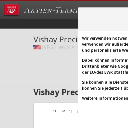
Aktien-Terminal
Daten/Graphs
Ex
Vishay Precision Group
Wir verwenden notwendi
verwenden wir außerde
[VPG | WKN A1C1AL | ISIN US92835
und personalisierte W
Dabei können Informat
Drittanbieter wie Goo
der EU/des EWR stattfi
Sie können alle Dienste
können Sie jederzeit ü
Vishay Precision Group 
Weitere Informationen 
1T
3M
1J
3J
10J
Alles