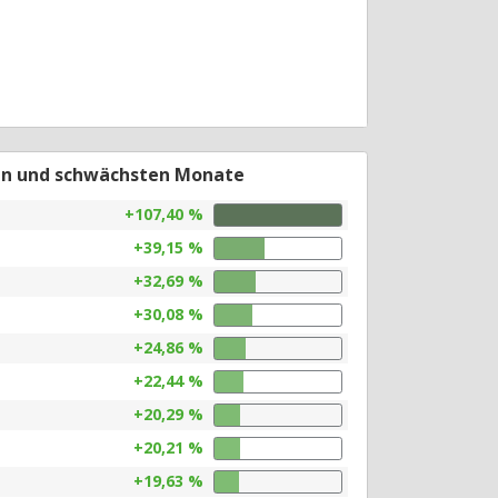
en und schwächsten Monate
+107,40 %
+39,15 %
+32,69 %
+30,08 %
+24,86 %
+22,44 %
+20,29 %
+20,21 %
+19,63 %