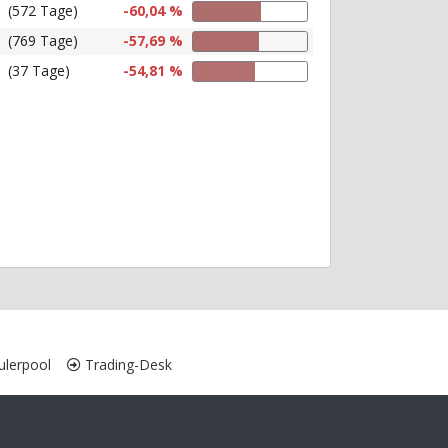
(572 Tage)
-60,04 %
(769 Tage)
-57,69 %
(37 Tage)
-54,81 %
lerpool
Trading-Desk