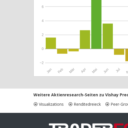
6
4
2
0
−2
Jan
Feb
Mär
Apr
Mai
Jun
Jul
A
Weitere Aktienresearch-Seiten zu Vishay Prec
Visualizations
Renditedreieck
Peer-Gro