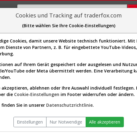
Cookies und Tracking auf traderfox.com
(Bitte wählen Sie Ihre Cookie-Einstellungen)
plorer
Sector-Spider
Easy-Scan
Visualizations
H
ge Cookies, damit unsere Website technisch funktioniert. Mit I
Website:
m Dienste von Partnern, z. B. für eingebettete YouTube-Video
Sektor:
Technology / Scientific & Tech
K1034]
erbung.
Instruments
Börsenwert:
0.91 Mrd. USD
ionen auf Ihrem Gerät gespeichert oder ausgelesen und Nutz
Anzahl
13,320,430
gle/YouTube oder Meta übermittelt werden. Eine Verarbeitung 
Aktien:
nden.
 akzeptieren, ablehnen oder Ihre Auswahl individuell festlegen. 
ber die
Cookie-Einstellungen
im Footer widerrufen oder ändern.
Aktien Verlauf seit Beginn (A1C1
finden Sie in unserer
Datenschutzrichtlinie
.
Einstellungen
Nur Notwendige
Alle akzeptieren