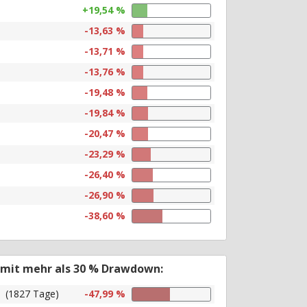
+19,54 %
-13,63 %
-13,71 %
-13,76 %
-19,48 %
-19,84 %
-20,47 %
-23,29 %
-26,40 %
-26,90 %
-38,60 %
 mit mehr als 30 % Drawdown:
(1827 Tage)
-47,99 %