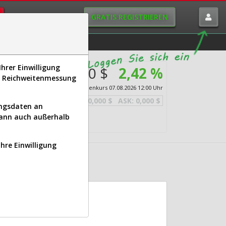
GRATIS REGISTRIEREN
istorie
Macro-View
hrer Einwilligung
69,700 $
2,42 %
s, Reichweitenmessung
nical
Echtzeit-Aktienkurs
07.08.2026 12:00 Uhr
BID:
0,000 $
ASK:
0,000 $
ungsdaten an
kann auch außerhalb
Ihre Einwilligung
AL | VPG)