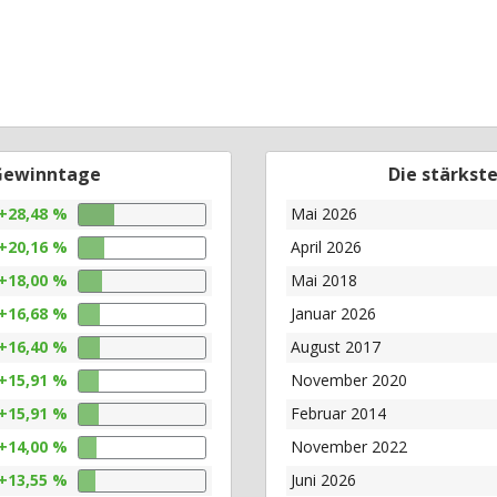
 Gewinntage
Die stärkst
+28,48 %
Mai 2026
+20,16 %
April 2026
+18,00 %
Mai 2018
+16,68 %
Januar 2026
+16,40 %
August 2017
+15,91 %
November 2020
+15,91 %
Februar 2014
+14,00 %
November 2022
+13,55 %
Juni 2026