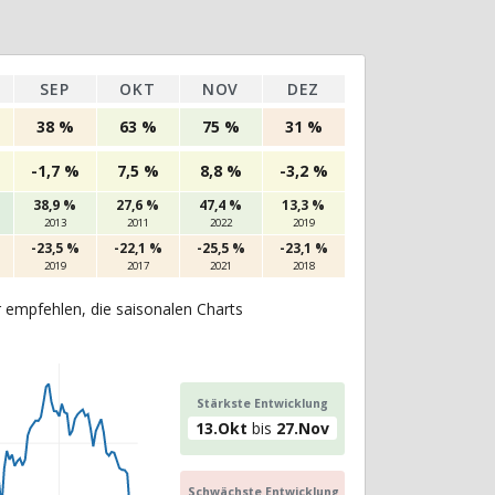
SEP
OKT
NOV
DEZ
38 %
63 %
75 %
31 %
-1,7 %
7,5 %
8,8 %
-3,2 %
38,9 %
27,6 %
47,4 %
13,3 %
2013
2011
2022
2019
-23,5 %
-22,1 %
-25,5 %
-23,1 %
2019
2017
2021
2018
r empfehlen, die saisonalen Charts
Stärkste Entwicklung
13.Okt
bis
27.Nov
Schwächste Entwicklung