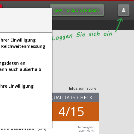
GRATIS REGISTRIEREN
istorie
Macro-View
hrer Einwilligung
s, Reichweitenmessung
 NEO)
ungsdaten an
kann auch außerhalb
its-Check
Ihre Einwilligung
Infos zum Score
KUV.25
QUALITÄTS-CHECK
2,74
4/15
Div.24
0,00 %
und Stabilität
(2/4)
Im Vergleich
zum Markt