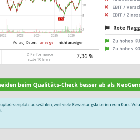
EBIT / Vers
EBIT / Zins
Rote Flag
Zu hohes K
Volladj. Daten:
anzeigen
nicht anzeigen
Zu hohes K
Ø Performance
7,36 %
letzte 10 Jahre
hneiden beim Qualitäts-Check besser ab als NeoGe
auptbörsenplatz auswählen, weil viele Bewertungskriterien vom Kurs, V
t: