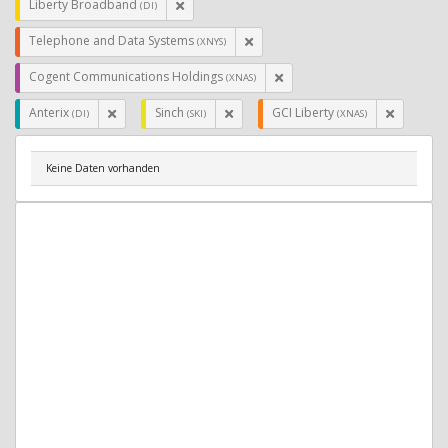
Liberty Broadband
(DI)
Telephone and Data Systems
(XNYS)
Cogent Communications Holdings
(XNAS)
Anterix
Sinch
GCI Liberty
(DI)
(SKI)
(XNAS)
Keine Daten vorhanden