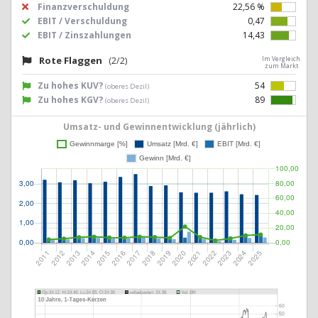
Finanzverschuldung
22,56 %
EBIT / Verschuldung
0,47
EBIT / Zinszahlungen
14,43
Rote Flaggen
(2/2)
Im Vergleich
zum Markt
Zu hohes KUV?
54
(oberes Dezil)
Zu hohes KGV?
89
(oberes Dezil)
Umsatz- und Gewinnentwicklung (jährlich)