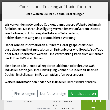
REGIS-
Cookies und Tracking auf traderfox.com
TRIEREN
(Bitte wählen Sie Ihre Cookie-Einstellungen)
Graphs
Explorer
Sector
Scan
Visual
Historie
Macro
Wir verwenden notwendige Cookies, damit unsere Website technisch
funktioniert. Mit Ihrer Einwilligung verwenden wir außerdem Dienste
von Partnern, z. B. für eingebettete YouTube-Videos,
Freenet Aktie: Realtime-Kurs &
Reichweitenmessung und personalisierte Werbung.
Analyse (A0Z2ZZ | FNTN)
Dabei können Informationen auf Ihrem Gerät gespeichert oder
ausgelesen und Nutzungsdaten an Drittanbieter wie Google/YouTube
oder Meta übermittelt werden. Eine Verarbeitung kann auch außerhalb
SCORING SYSTEMS:
der EU/des EWR stattfinden.
Qualitäts-Check
Dividenden-Check
Wachstums-Check
Sie können alle Dienste akzeptieren, ablehnen oder Ihre Auswahl
individuell festlegen. Ihre Einwilligung können Sie jederzeit über die
Robustheits-Check
Cookie-Einstellungen
im Footer widerrufen oder ändern.
Qualitäts-Check:
Ist die Aktie zum Investieren
Infos zum Score
Weitere Informationen finden Sie in unserer
Datenschutzrichtlinie
.
geeignet?
QUALITÄTS-
Freenet
CHECK
Einstellungen
Nur Notwendige
Alle akzeptieren
[FNTN A0Z2ZZ DE000A0Z2ZZ5]
11/1
Börsenwert:
2,874 Mrd. €
Sektor:
Communication
Kurs:
24,340 €
Services / Telecom
5
Services
Universum:
Deutschland 100 (v)