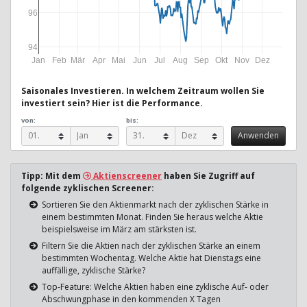
96
94
Jan
Feb
Mär
Apr
Mai
Jun
Jul
Aug
Sep
Okt
Nov
Dez
Saisonales Investieren. In welchem Zeitraum wollen Sie
investiert sein? Hier ist die Performance.
von:
bis:
Tipp: Mit dem
Aktienscreener
haben Sie Zugriff auf
folgende zyklischen Screener:
Sortieren Sie den Aktienmarkt nach der zyklischen Stärke in
einem bestimmten Monat. Finden Sie heraus welche Aktie
beispielsweise im März am stärksten ist.
Filtern Sie die Aktien nach der zyklischen Stärke an einem
bestimmten Wochentag. Welche Aktie hat Dienstags eine
auffällige, zyklische Stärke?
Top-Feature: Welche Aktien haben eine zyklische Auf- oder
Abschwungphase in den kommenden X Tagen