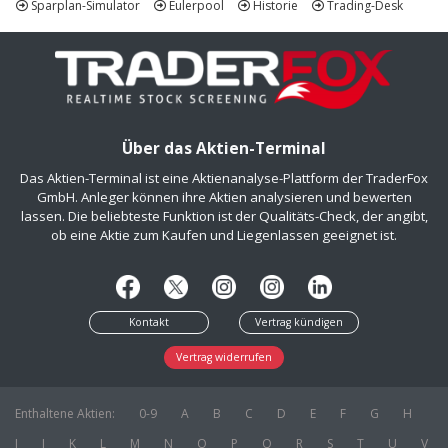
Sparplan-Simulator
Eulerpool
Historie
Trading-Desk
Über das Aktien-Terminal
Das Aktien-Terminal ist eine Aktienanalyse-Plattform der TraderFox
GmbH. Anleger können ihre Aktien analysieren und bewerten
lassen. Die beliebteste Funktion ist der Qualitäts-Check, der angibt,
ob eine Aktie zum Kaufen und Liegenlassen geeignet ist.
Kontakt
Vertrag kündigen
Vertrag widerrufen
Enthaltene Aktien:
0-9
A
B
C
D
E
F
G
H
I
J
K
L
M
N
O
P
Q
R
S
T
U
V