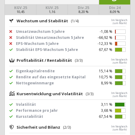
KGV.25
KUV.25
Div.25
Div.24
10,45
1,16
8,20 %
8,09 %
Wachstum und Stabilität
(1/4)
Im Vergleich
zum Markt
Umsatzwachstum 5 Jahre
-1,08 %
Stabilität Umsatzwachstum 5 Jahre
-66,92 %
EPS-Wachstum 5 Jahre
-12,33 %
Stabilität EPS-Wachstum 5 Jahre
67,67 %
Profitabilität / Rentabilität
(3/3)
Im Vergleich
zum Markt
Eigenkapitalrendite
15,14 %
Rendite auf das eingesetzte Kapital
10,75 %
Nettogewinnmarge
8,99 %
Kursentwicklung und Volatilität
(3/3)
Im Vergleich
zum Markt
Volatilität
3,11 %
Performance pro Jahr
3,68 %
Kursstabilität
67,54 %
Sicherheit und Bilanz
(2/3)
Im Vergleich
zum Markt