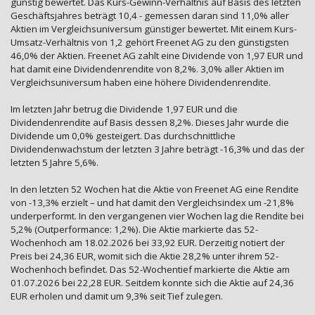
günstig bewertet. Das Kurs-Gewinn-Verhältnis auf Basis des letzten
Geschäftsjahres beträgt 10,4 - gemessen daran sind 11,0% aller
Aktien im Vergleichsuniversum günstiger bewertet. Mit einem Kurs-
Umsatz-Verhältnis von 1,2 gehört Freenet AG zu den günstigsten
46,0% der Aktien. Freenet AG zahlt eine Dividende von 1,97 EUR und
hat damit eine Dividendenrendite von 8,2%. 3,0% aller Aktien im
Vergleichsuniversum haben eine höhere Dividendenrendite.
Im letzten Jahr betrug die Dividende 1,97 EUR und die
Dividendenrendite auf Basis dessen 8,2%. Dieses Jahr wurde die
Dividende um 0,0% gesteigert. Das durchschnittliche
Dividendenwachstum der letzten 3 Jahre beträgt -16,3% und das der
letzten 5 Jahre 5,6%.
In den letzten 52 Wochen hat die Aktie von Freenet AG eine Rendite
von -13,3% erzielt – und hat damit den Vergleichsindex um -21,8%
underperformt. In den vergangenen vier Wochen lag die Rendite bei
5,2% (Outperformance: 1,2%). Die Aktie markierte das 52-
Wochenhoch am 18.02.2026 bei 33,92 EUR. Derzeitig notiert der
Preis bei 24,36 EUR, womit sich die Aktie 28,2% unter ihrem 52-
Wochenhoch befindet. Das 52-Wochentief markierte die Aktie am
01.07.2026 bei 22,28 EUR. Seitdem konnte sich die Aktie auf 24,36
EUR erholen und damit um 9,3% seit Tief zulegen.