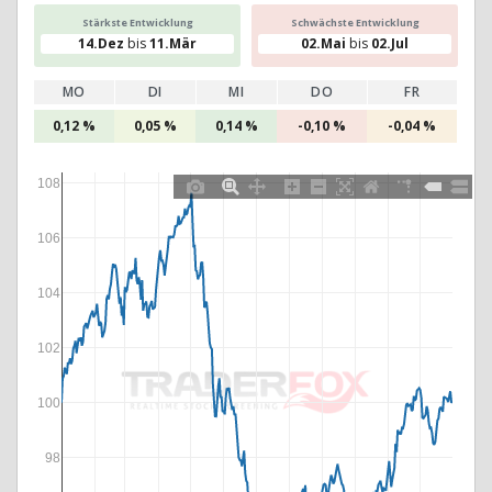
Stärkste Entwicklung
Schwächste Entwicklung
14.Dez
bis
11.Mär
02.Mai
bis
02.Jul
MO
DI
MI
DO
FR
0,12 %
0,05 %
0,14 %
-0,10 %
-0,04 %
108
106
104
102
100
98