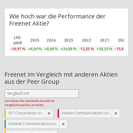
Wie hoch war die Performance der
Freenet Aktie?
LFD.
2025
2024
2023
2022
2021
2020
JAHR
-16,97 %
+6,54 %
+8,68 %
+24,09 %
-12,25 %
+35,33 %
-15,88 %
Freenet im Vergleich mit anderen Aktien
aus der Peer Group
Sie haben die maximale Anzahl an
Vergleichswerten erreicht.
IDT Corporation
Iridium Communications
(DI)
(DI)
Eutelsat Communications
(EI)