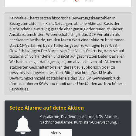
1Y
3Y
5Y
10Y
Alles
Fair-Value-Charts setzen historische Bewertungskennzahlen in
Bezug zum aktuellen Kurs. Sei zeigen, ob eine Aktie auf Basis der
historischen Bewertung gerade eher günstig oder teuer ist. Dieser
Ansatz ist umstritten. Wissenschaftlich gilt das DCF-Verfahren als
anerkannte Methode, um den fairen Wert einer Aktie zu bestimmen.
Das DCF-Verfahren basiert allerdings auf zukünftigen Free-Cash-
Flow-Schätzungen Der Vorteil von Fair-Value-Charts ist, dass sie auf
tatsächllich vorhandenen und nicht auf geschätzten Daten basieren.
Wir halten sie gut dafür geeignet, um abzuschätzen, ob Aktien mit
etablierten Geschäftsmodellen derzeit zu euphorisch oder zu
pessimistisch bewertet werden. Bitte beachten: Das KUV als
Bewertungskennzahl ist stabiler als das KGV. Ein Gewinneinbruch
führt zu höheren KGVs und damit unter Umständen auch zu höheren
Fair-Values.
Setze Alarme auf deine Aktien
Kursalarme, Dividenden-Alarme, KGV-Alarme,
Nachrichtenalarme, Kurslisten-Überwachung, ...
Alerts