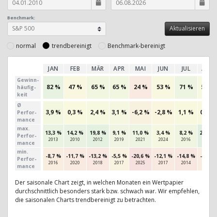
Benchmark:
normal
trendbereinigt
Benchmark-bereinigt
JAN
FEB
MÄR
APR
MAI
JUN
JUL
AUG
Gewinn­
82 %
47 %
65 %
65 %
24 %
53 %
71 %
56 %
häufig­
keit
Ø
3,9 %
0,3 %
2,4 %
3,1 %
-6,2 %
-2,8 %
1,1 %
0,8 %
Perfor­
mance
max.
13,3 %
14,2 %
19,8 %
9,1 %
11,0 %
3,4 %
8,2 %
23,6 %
Per­for­
2013
2010
2012
2019
2021
2024
2016
2020
mance
min.
-8,7 %
-11,7 %
-13,2 %
-5,5 %
-20,6 %
-12,1 %
-14,8 %
-9,3 %
Per­for­
2016
2020
2018
2017
2025
2017
2014
2015
mance
Der saisonale Chart zeigt, in welchen Monaten ein Wertpapier
durchschnittlich besonders stark bzw. schwach war. Wir empfehlen,
die saisonalen Charts trendbereinigt zu betrachten.