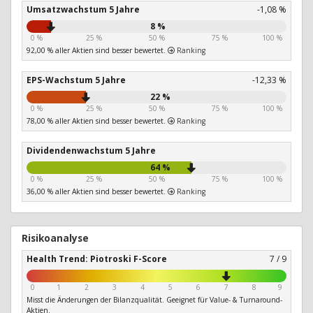
Umsatzwachstum 5 Jahre
-1,08 %
8 %
0 %
25 %
50 %
75 %
100 %
92,00 % aller Aktien sind besser bewertet.
Ranking
EPS-Wachstum 5 Jahre
-12,33 %
22 %
0 %
25 %
50 %
75 %
100 %
78,00 % aller Aktien sind besser bewertet.
Ranking
Dividendenwachstum 5 Jahre
64 %
0 %
25 %
50 %
75 %
100 %
36,00 % aller Aktien sind besser bewertet.
Ranking
Risikoanalyse
Health Trend: Piotroski F-Score
7 / 9
0
1
2
3
4
5
6
7
8
9
Misst die Änderungen der Bilanzqualität. Geeignet für Value- & Turnaround-
Aktien.