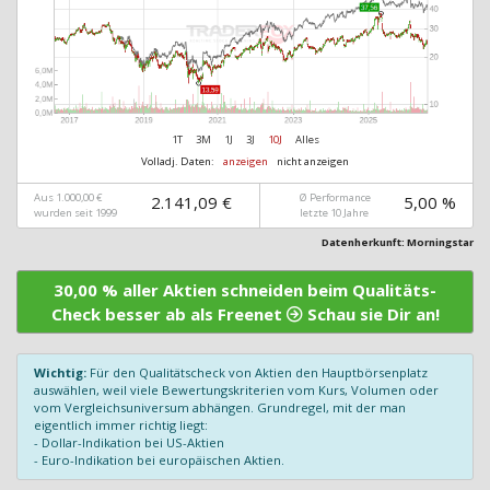
1T
3M
1J
3J
10J
Alles
Volladj. Daten:
anzeigen
nicht anzeigen
Aus 1.000,00 €
Ø Performance
2.141,09 €
5,00 %
wurden seit 1999
letzte 10 Jahre
Datenherkunft: Morningstar
30,00 % aller Aktien schneiden beim Qualitäts-
Check besser ab als Freenet
Schau sie Dir an!
Wichtig:
Für den Qualitätscheck von Aktien den Hauptbörsenplatz
auswählen, weil viele Bewertungskriterien vom Kurs, Volumen oder
vom Vergleichsuniversum abhängen. Grundregel, mit der man
eigentlich immer richtig liegt:
- Dollar-Indikation bei US-Aktien
- Euro-Indikation bei europäischen Aktien.