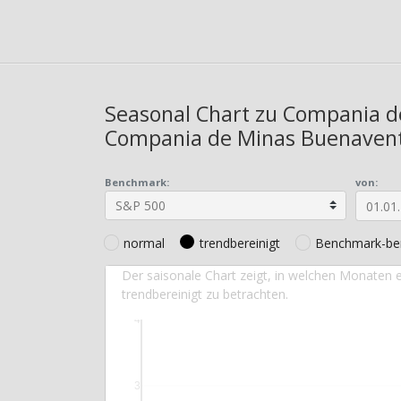
Seasonal Chart zu Compania d
Compania de Minas Buenavent
Benchmark:
von:
normal
trendbereinigt
Benchmark-ber
Der saisonale Chart zeigt, in welchen Monaten e
trendbereinigt zu betrachten.
4
3