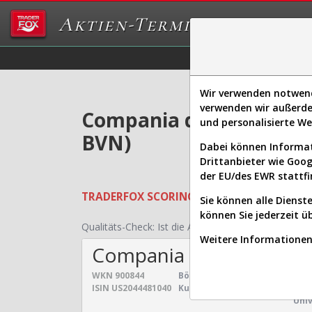
Aktien-Terminal
Daten/Graphs
Ex
Wir verwenden notwendi
verwenden wir außerde
Compania de Minas Buen
und personalisierte W
BVN)
Dabei können Informat
Drittanbieter wie Goo
der EU/des EWR stattfi
TRADERFOX
SCORING SYSTEMS:
Qualität
Sie können alle Dienste
können Sie jederzeit ü
Qualitäts-Check:
Ist die Aktie zum Investieren geei
Weitere Informationen 
Compania de Minas Bue
WKN
900844
Börsenwert:
7,956 Mrd. $
Sekt
ISIN
US2044481040
Kurs:
32,608 $
Uni