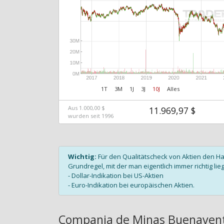
1T
3M
1J
3J
10J
Alles
Aus 1.000,00 $
11.969,97 $
wurden seit 1996
Wichtig:
Für den Qualitätscheck von Aktien den H
Grundregel, mit der man eigentlich immer richtig lieg
- Dollar-Indikation bei US-Aktien
- Euro-Indikation bei europäischen Aktien.
Compania de Minas Buenavent