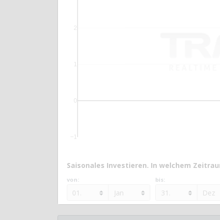
2
1
0
−1
Saisonales Investieren. In welchem Zeitraum
von:
bis: