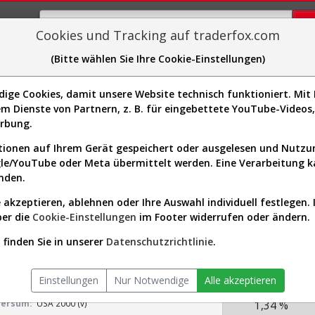
Cookies und Tracking auf traderfox.com
(Bitte wählen Sie Ihre Cookie-Einstellungen)
plorer
Sector-Spider
Easy-Scan
Visualizations
H
ge Cookies, damit unsere Website technisch funktioniert. Mit I
m Dienste von Partnern, z. B. für eingebettete YouTube-Video
aventura Aktie: Realtime-Kurs 
erbung.
ionen auf Ihrem Gerät gespeichert oder ausgelesen und Nutz
gle/YouTube oder Meta übermittelt werden. Eine Verarbeitung 
nden.
s-Check
Dividenden-Check
Wachstums-Check
Robusthe
 akzeptieren, ablehnen oder Ihre Auswahl individuell festlegen. 
ber die
Cookie-Einstellungen
im Footer widerrufen oder ändern.
gnet?
finden Sie in unserer
Datenschutzrichtlinie
.
KGV.25
naventura
10,59
or:
Basic Materials / Other Precious Metals &
Einstellungen
Nur Notwendige
Alle akzeptieren
Div.25
Mining
versum:
USA 2000 (v)
1,34 %