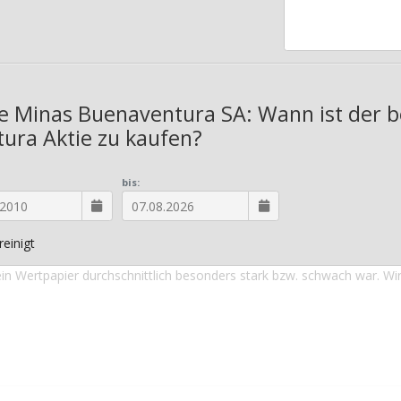
e Minas Buenaventura SA: Wann ist der b
ura Aktie zu kaufen?
bis:
einigt
in Wertpapier durchschnittlich besonders stark bzw. schwach war. Wi