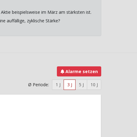
Aktie beispielsweise im März am stärksten ist.
e auffällige, zyklische Stärke?
Alarme setzen
Ø Periode:
1 J
3 J
5 J
10 J