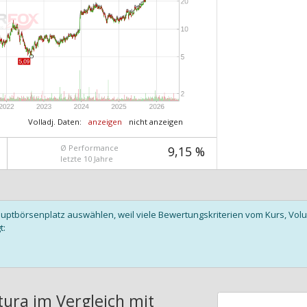
Volladj. Daten:
anzeigen
nicht anzeigen
Ø Performance
9,15 %
letzte 10 Jahre
auptbörsenplatz auswählen, weil viele Bewertungskriterien vom Kurs, V
t:
ura im Vergleich mit