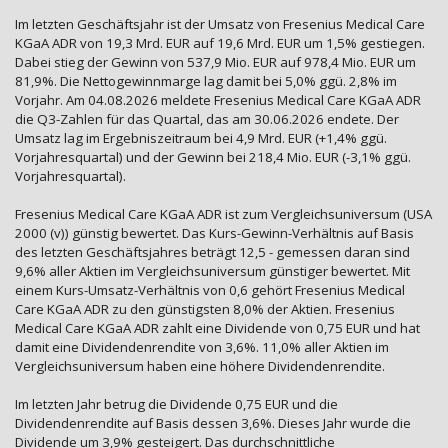
Im letzten Geschäftsjahr ist der Umsatz von Fresenius Medical Care
KGaA ADR von 19,3 Mrd. EUR auf 19,6 Mrd. EUR um 1,5% gestiegen.
Dabei stieg der Gewinn von 537,9 Mio. EUR auf 978,4 Mio. EUR um
81,9%. Die Nettogewinnmarge lag damit bei 5,0% ggü. 2,8% im
Vorjahr. Am 04.08.2026 meldete Fresenius Medical Care KGaA ADR
die Q3-Zahlen für das Quartal, das am 30.06.2026 endete. Der
Umsatz lag im Ergebniszeitraum bei 4,9 Mrd. EUR (+1,4% ggü.
Vorjahresquartal) und der Gewinn bei 218,4 Mio. EUR (-3,1% ggü.
Vorjahresquartal).
Fresenius Medical Care KGaA ADR ist zum Vergleichsuniversum (USA
2000 (v)) günstig bewertet. Das Kurs-Gewinn-Verhältnis auf Basis
des letzten Geschäftsjahres beträgt 12,5 - gemessen daran sind
9,6% aller Aktien im Vergleichsuniversum günstiger bewertet. Mit
einem Kurs-Umsatz-Verhältnis von 0,6 gehört Fresenius Medical
Care KGaA ADR zu den günstigsten 8,0% der Aktien. Fresenius
Medical Care KGaA ADR zahlt eine Dividende von 0,75 EUR und hat
damit eine Dividendenrendite von 3,6%. 11,0% aller Aktien im
Vergleichsuniversum haben eine höhere Dividendenrendite.
Im letzten Jahr betrug die Dividende 0,75 EUR und die
Dividendenrendite auf Basis dessen 3,6%. Dieses Jahr wurde die
Dividende um 3,9% gesteigert. Das durchschnittliche