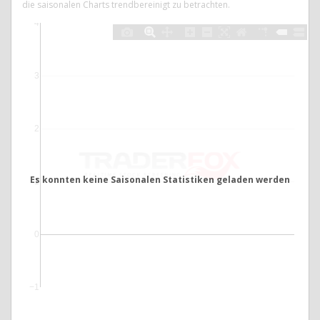
die saisonalen Charts trendbereinigt zu betrachten.
4
3
2
Es konnten keine Saisonalen Statistiken geladen werden
1
0
−1