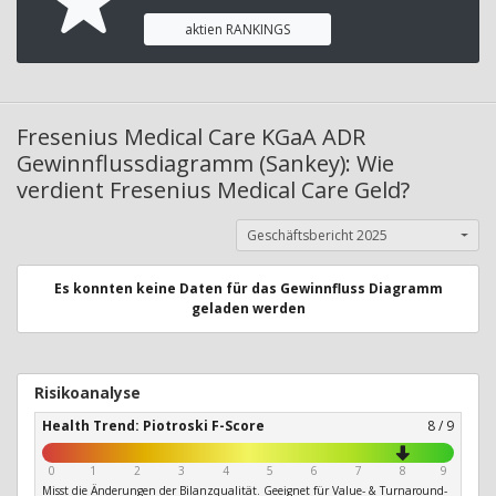
aktien RANKINGS
Fresenius Medical Care KGaA ADR
Gewinnflussdiagramm (Sankey): Wie
verdient Fresenius Medical Care Geld?
Geschäftsbericht 2025
Es konnten keine Daten für das Gewinnfluss Diagramm
geladen werden
Risikoanalyse
Health Trend: Piotroski F-Score
8 / 9
0
1
2
3
4
5
6
7
8
9
Misst die Änderungen der Bilanzqualität. Geeignet für Value- & Turnaround-