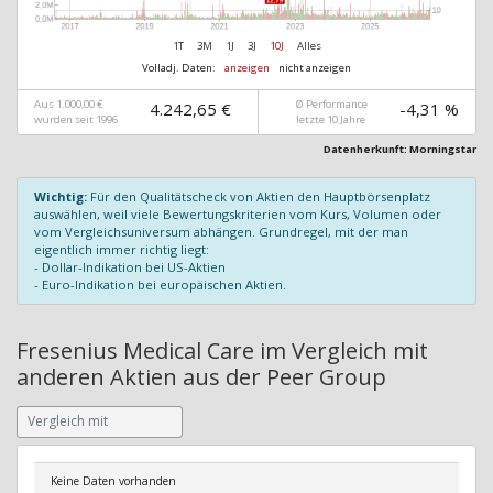
1T
3M
1J
3J
10J
Alles
Volladj. Daten:
anzeigen
nicht anzeigen
Aus 1.000,00 €
Ø Performance
4.242,65 €
-4,31 %
wurden seit 1996
letzte 10 Jahre
Datenherkunft: Morningstar
Wichtig:
Für den Qualitätscheck von Aktien den Hauptbörsenplatz
auswählen, weil viele Bewertungskriterien vom Kurs, Volumen oder
vom Vergleichsuniversum abhängen. Grundregel, mit der man
eigentlich immer richtig liegt:
- Dollar-Indikation bei US-Aktien
- Euro-Indikation bei europäischen Aktien.
Fresenius Medical Care im Vergleich mit
anderen Aktien aus der Peer Group
Keine Daten vorhanden