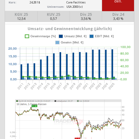
den.
Kurs:
24,281 $
Care Facilities
Universum:
USA 2000 (v)
KGV.25
KUV.25
Div.25
Div.24
12,54
0,57
3,56 %
3,43 %
Umsatz- und Gewinnentwicklung (jährlich)