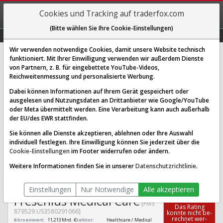
REGIS-
Cookies und Tracking auf traderfox.com
TRIEREN
(Bitte wählen Sie Ihre Cookie-Einstellungen)
Graphs
Explorer
Sector
Scan
Visual
Historie
Macro
Wir verwenden notwendige Cookies, damit unsere Website technisch
funktioniert. Mit Ihrer Einwilligung verwenden wir außerdem Dienste
von Partnern, z. B. für eingebettete YouTube-Videos,
Fresenius Medical Care Aktie:
Reichweitenmessung und personalisierte Werbung.
Realtime-Kurs & Analyse (879529 |
Dabei können Informationen auf Ihrem Gerät gespeichert oder
FMS)
ausgelesen und Nutzungsdaten an Drittanbieter wie Google/YouTube
oder Meta übermittelt werden. Eine Verarbeitung kann auch außerhalb
der EU/des EWR stattfinden.
SCORING SYSTEMS:
Sie können alle Dienste akzeptieren, ablehnen oder Ihre Auswahl
individuell festlegen. Ihre Einwilligung können Sie jederzeit über die
Qualitäts-Check
Dividenden-Check
Wachstums-Check
Cookie-Einstellungen
im Footer widerrufen oder ändern.
Robustheits-Check
Weitere Informationen finden Sie in unserer
Datenschutzrichtlinie
.
Qualitäts-Check:
Ist die Aktie zum Investieren
Infos zum Score
geeignet?
Einstellungen
Nur Notwendige
Alle akzeptieren
Fresenius Medical Care
[FMS
Das Ra­ting
879529 US3580291066]
konn­te nicht be­
rech­net wer­
Börsenwert:
11,213 Mrd. €
Sektor:
Healthcare / Medical