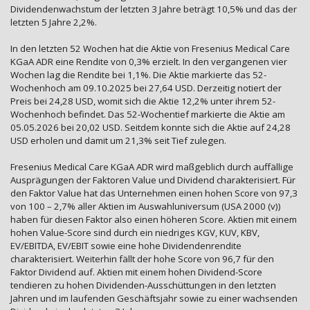
Dividendenwachstum der letzten 3 Jahre beträgt 10,5% und das der
letzten 5 Jahre 2,2%.
In den letzten 52 Wochen hat die Aktie von Fresenius Medical Care
KGaA ADR eine Rendite von 0,3% erzielt. In den vergangenen vier
Wochen lag die Rendite bei 1,1%. Die Aktie markierte das 52-
Wochenhoch am 09.10.2025 bei 27,64 USD. Derzeitig notiert der
Preis bei 24,28 USD, womit sich die Aktie 12,2% unter ihrem 52-
Wochenhoch befindet. Das 52-Wochentief markierte die Aktie am
05.05.2026 bei 20,02 USD. Seitdem konnte sich die Aktie auf 24,28
USD erholen und damit um 21,3% seit Tief zulegen.
Fresenius Medical Care KGaA ADR wird maßgeblich durch auffällige
Ausprägungen der Faktoren Value und Dividend charakterisiert. Für
den Faktor Value hat das Unternehmen einen hohen Score von 97,3
von 100 – 2,7% aller Aktien im Auswahluniversum (USA 2000 (v))
haben für diesen Faktor also einen höheren Score. Aktien mit einem
hohen Value-Score sind durch ein niedriges KGV, KUV, KBV,
EV/EBITDA, EV/EBIT sowie eine hohe Dividendenrendite
charakterisiert. Weiterhin fällt der hohe Score von 96,7 für den
Faktor Dividend auf. Aktien mit einem hohen Dividend-Score
tendieren zu hohen Dividenden-Ausschüttungen in den letzten
Jahren und im laufenden Geschäftsjahr sowie zu einer wachsenden