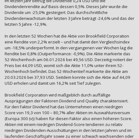
Im letzten Jahr betrug die Dividende 0,24 USD und die
Dividendenrendite auf Basis dessen 0,5%. Dieses Jahr wurde die
Dividende um -25,0% gesteigert. Das durchschnittliche
Dividendenwachstum der letzten 3 Jahre beträgt -24,6% und das der
letzten 5 Jahre -12,9%.
In den letzten 52 Wochen hat die Aktie von Brookfield Corporation
eine Rendite von 2,2% erzielt – und hat damit den Vergleichsindex
um -18,5% underperformt. In den vergangenen vier Wochen lag die
Rendite bei 0,8% (Outperformance: -0,9%). Die Aktie markierte das
52-Wochenhoch am 06.01.2026 bei 49,56 USD. Derzeitig notiert der
Preis bei 44,09 USD, womit sich die Aktie 11,0% unter ihrem 52-
Wochenhoch befindet. Das 52-Wochentief markierte die Aktie am
20.03.2026 bei 37,93 USD. Seitdem konnte sich die Aktie auf 44,09
USD erholen und damit um 16,2% seit Tief zulegen.
Brookfield Corporation wird maßgeblich durch auffällige
Ausprägungen der Faktoren Dividend und Quality charakterisiert.
Für den Faktor Dividend hat das Unternehmen einen niedrigen
Score von 19,3 von 100 – 80,7% aller Aktien im Auswahluniversum
(Europa 300 (v)) haben für diesen Faktor also einen höheren Score.
Aktien mit einem niedrigen Dividend-Score tendieren zu relativ
niedrigen Dividenden-Ausschüttungen in den letzten Jahren und im
laufenden Geschäftsjahr sowie zu einer schwach wachsenden oder