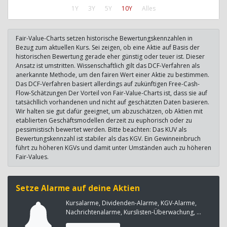
1Y
3Y
5Y
10Y
Alles
Fair-Value-Charts setzen historische Bewertungskennzahlen in
Bezug zum aktuellen Kurs. Sei zeigen, ob eine Aktie auf Basis der
historischen Bewertung gerade eher günstig oder teuer ist. Dieser
Ansatz ist umstritten. Wissenschaftlich gilt das DCF-Verfahren als
anerkannte Methode, um den fairen Wert einer Aktie zu bestimmen.
Das DCF-Verfahren basiert allerdings auf zukünftigen Free-Cash-
Flow-Schätzungen Der Vorteil von Fair-Value-Charts ist, dass sie auf
tatsächllich vorhandenen und nicht auf geschätzten Daten basieren.
Wir halten sie gut dafür geeignet, um abzuschätzen, ob Aktien mit
etablierten Geschäftsmodellen derzeit zu euphorisch oder zu
pessimistisch bewertet werden. Bitte beachten: Das KUV als
Bewertungskennzahl ist stabiler als das KGV. Ein Gewinneinbruch
führt zu höheren KGVs und damit unter Umständen auch zu höheren
Fair-Values.
Setze Alarme auf deine Aktien
Kursalarme, Dividenden-Alarme, KGV-Alarme,
Nachrichtenalarme, Kurslisten-Überwachung, ...