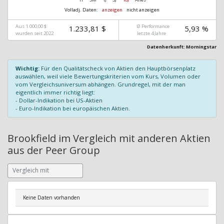
Volladj. Daten:
anzeigen
nicht anzeigen
Aus 1.000,00 $
Ø Performance
1.233,81 $
5,93 %
wurden seit 2022
letzte 4 Jahre
Datenherkunft: Morningstar
Wichtig:
Für den Qualitätscheck von Aktien den Hauptbörsenplatz
auswählen, weil viele Bewertungskriterien vom Kurs, Volumen oder
vom Vergleichsuniversum abhängen. Grundregel, mit der man
eigentlich immer richtig liegt:
- Dollar-Indikation bei US-Aktien
- Euro-Indikation bei europäischen Aktien.
Brookfield im Vergleich mit anderen Aktien
aus der Peer Group
Keine Daten vorhanden