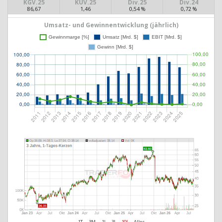
KGV.25
KUV.25
Div.25
Div.24
86,67
1,46
0,54 %
0,72 %
Umsatz- und Gewinnentwicklung (jährlich)
1T
3M
1J
3J
10J
Alles