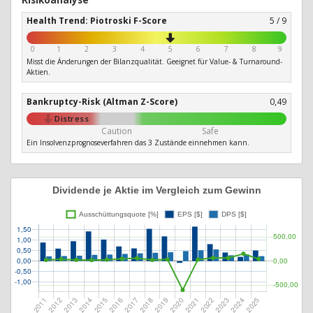
Health Trend: Piotroski F-Score
5 / 9
0
1
2
3
4
5
6
7
8
9
Misst die Änderungen der Bilanzqualität. Geeignet für Value- & Turnaround-
Aktien.
Bankruptcy-Risk (Altman Z-Score)
0,49
Distress
Caution
Safe
Ein Insolvenzprognoseverfahren das 3 Zustände einnehmen kann.