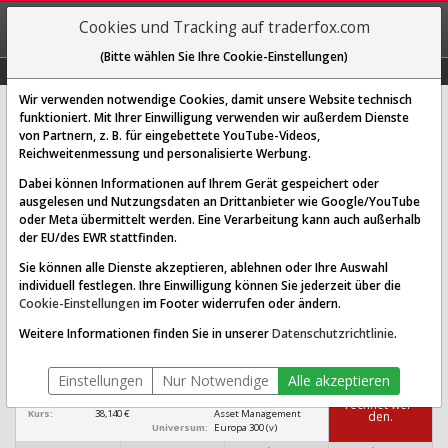
REGIS-
Cookies und Tracking auf traderfox.com
TRIEREN
(Bitte wählen Sie Ihre Cookie-Einstellungen)
Graphs
Explorer
Sector
Scan
Visual
Historie
Macro
Wir verwenden notwendige Cookies, damit unsere Website technisch
funktioniert. Mit Ihrer Einwilligung verwenden wir außerdem Dienste
von Partnern, z. B. für eingebettete YouTube-Videos,
Brookfield Aktie: Realtime-Kurs &
Reichweitenmessung und personalisierte Werbung.
Analyse (A3D3EV)
Dabei können Informationen auf Ihrem Gerät gespeichert oder
ausgelesen und Nutzungsdaten an Drittanbieter wie Google/YouTube
oder Meta übermittelt werden. Eine Verarbeitung kann auch außerhalb
SCORING SYSTEMS:
der EU/des EWR stattfinden.
Qualitäts-Check
Dividenden-Check
Wachstums-Check
Sie können alle Dienste akzeptieren, ablehnen oder Ihre Auswahl
individuell festlegen. Ihre Einwilligung können Sie jederzeit über die
Robustheits-Check
Cookie-Einstellungen
im Footer widerrufen oder ändern.
Qualitäts-Check:
Ist die Aktie zum Investieren
Infos zum Score
Weitere Informationen finden Sie in unserer
Datenschutzrichtlinie
.
geeignet?
Brookfield
Einstellungen
Nur Notwendige
Alle akzeptieren
[A3D3EV CA11271J1075]
Das Ra­ting
konn­te nicht be­
Börsenwert:
110,005 Mrd. $
Sektor:
Financial Services /
rech­net wer­
Kurs:
38,140 €
Asset Management
den.
Universum:
Europa 300 (v)