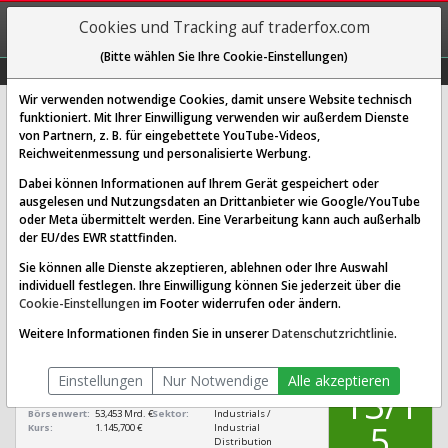
REGIS-
Cookies und Tracking auf traderfox.com
TRIEREN
(Bitte wählen Sie Ihre Cookie-Einstellungen)
Graphs
Explorer
Sector
Scan
Visual
Historie
Macro
Wir verwenden notwendige Cookies, damit unsere Website technisch
funktioniert. Mit Ihrer Einwilligung verwenden wir außerdem Dienste
von Partnern, z. B. für eingebettete YouTube-Videos,
Rheinmetall Aktie: Realtime-Kurs
Reichweitenmessung und personalisierte Werbung.
& Analyse (703000 | RHM)
Dabei können Informationen auf Ihrem Gerät gespeichert oder
ausgelesen und Nutzungsdaten an Drittanbieter wie Google/YouTube
oder Meta übermittelt werden. Eine Verarbeitung kann auch außerhalb
SCORING SYSTEMS:
der EU/des EWR stattfinden.
Qualitäts-Check
Dividenden-Check
Wachstums-Check
Sie können alle Dienste akzeptieren, ablehnen oder Ihre Auswahl
individuell festlegen. Ihre Einwilligung können Sie jederzeit über die
Robustheits-Check
Cookie-Einstellungen
im Footer widerrufen oder ändern.
Qualitäts-Check:
Ist die Aktie zum Investieren
Infos zum Score
Weitere Informationen finden Sie in unserer
Datenschutzrichtlinie
.
geeignet?
QUALITÄTS-
Rheinmetall
CHECK
Einstellungen
Nur Notwendige
Alle akzeptieren
[RHM 703000
13/1
DE0007030009]
Börsenwert:
53,453 Mrd. €
Sektor:
Industrials /
5
Kurs:
1.145,700 €
Industrial
Distribution