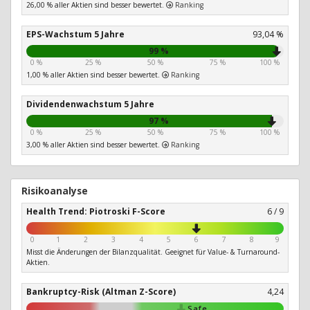
26,00 % aller Aktien sind besser bewertet.
Ranking
EPS-Wachstum 5 Jahre
93,04 %
99 %
0 %
25 %
50 %
75 %
100 %
1,00 % aller Aktien sind besser bewertet.
Ranking
Dividendenwachstum 5 Jahre
97 %
0 %
25 %
50 %
75 %
100 %
3,00 % aller Aktien sind besser bewertet.
Ranking
Risikoanalyse
Health Trend: Piotroski F-Score
6 / 9
0
1
2
3
4
5
6
7
8
9
Misst die Änderungen der Bilanzqualität. Geeignet für Value- & Turnaround-
Aktien.
Bankruptcy-Risk (Altman Z-Score)
4,24
Safe