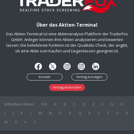
Über das Aktien-Terminal
Das Aktien-Terminal ist eine Aktienanalyse-Plattform der TraderFox
GmbH. Anleger können ihre Aktien analysieren und bewerten
lassen. Die beliebteste Funktion ist der Qualitäts-Check, der angibt,
ob eine Aktie zum Kaufen und Liegenlassen geeignet ist.
Kontakt
Vertrag kündigen
Vertrag widerrufen
Enthaltene Aktien:
0-9
A
B
C
D
E
F
G
H
I
J
K
L
M
N
O
P
Q
R
S
T
U
V
W
X
Y
Z