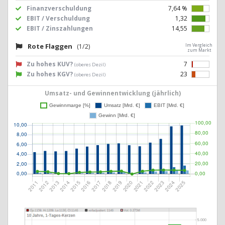
Finanzverschuldung
7,64 %
EBIT / Verschuldung
1,32
EBIT / Zinszahlungen
14,55
Rote Flaggen
(1/2)
Im Vergleich
zum Markt
Zu hohes KUV?
7
(oberes Dezil)
Zu hohes KGV?
23
(oberes Dezil)
Umsatz- und Gewinnentwicklung (jährlich)