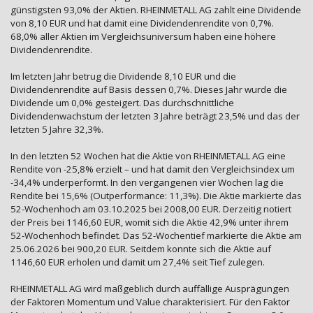
günstigsten 93,0% der Aktien. RHEINMETALL AG zahlt eine Dividende
von 8,10 EUR und hat damit eine Dividendenrendite von 0,7%.
68,0% aller Aktien im Vergleichsuniversum haben eine höhere
Dividendenrendite.
Im letzten Jahr betrug die Dividende 8,10 EUR und die
Dividendenrendite auf Basis dessen 0,7%. Dieses Jahr wurde die
Dividende um 0,0% gesteigert. Das durchschnittliche
Dividendenwachstum der letzten 3 Jahre beträgt 23,5% und das der
letzten 5 Jahre 32,3%.
In den letzten 52 Wochen hat die Aktie von RHEINMETALL AG eine
Rendite von -25,8% erzielt – und hat damit den Vergleichsindex um
-34,4% underperformt. In den vergangenen vier Wochen lag die
Rendite bei 15,6% (Outperformance: 11,3%). Die Aktie markierte das
52-Wochenhoch am 03.10.2025 bei 2008,00 EUR. Derzeitig notiert
der Preis bei 1146,60 EUR, womit sich die Aktie 42,9% unter ihrem
52-Wochenhoch befindet. Das 52-Wochentief markierte die Aktie am
25.06.2026 bei 900,20 EUR. Seitdem konnte sich die Aktie auf
1146,60 EUR erholen und damit um 27,4% seit Tief zulegen.
RHEINMETALL AG wird maßgeblich durch auffällige Ausprägungen
der Faktoren Momentum und Value charakterisiert. Für den Faktor