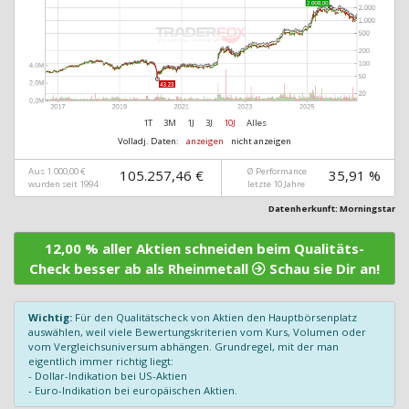
1T
3M
1J
3J
10J
Alles
Volladj. Daten:
anzeigen
nicht anzeigen
Aus 1.000,00 €
Ø Performance
105.257,46 €
35,91 %
wurden seit 1994
letzte 10 Jahre
Datenherkunft: Morningstar
12,00 % aller Aktien schneiden beim Qualitäts-
Check besser ab als Rheinmetall
Schau sie Dir an!
Wichtig:
Für den Qualitätscheck von Aktien den Hauptbörsenplatz
auswählen, weil viele Bewertungskriterien vom Kurs, Volumen oder
vom Vergleichsuniversum abhängen. Grundregel, mit der man
eigentlich immer richtig liegt:
- Dollar-Indikation bei US-Aktien
- Euro-Indikation bei europäischen Aktien.