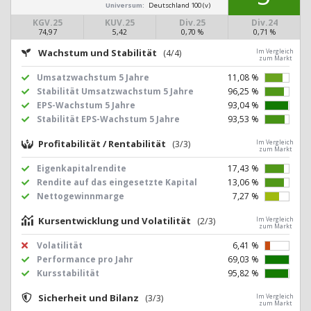
Universum:
Deutschland 100 (v)
KGV.25
KUV.25
Div.25
Div.24
74,97
5,42
0,70 %
0,71 %
Wachstum und Stabilität
(4/4)
Im Vergleich
zum Markt
Umsatzwachstum 5 Jahre
11,08 %
Stabilität Umsatzwachstum 5 Jahre
96,25 %
EPS-Wachstum 5 Jahre
93,04 %
Stabilität EPS-Wachstum 5 Jahre
93,53 %
Profitabilität / Rentabilität
(3/3)
Im Vergleich
zum Markt
Eigenkapitalrendite
17,43 %
Rendite auf das eingesetzte Kapital
13,06 %
Nettogewinnmarge
7,27 %
Kursentwicklung und Volatilität
(2/3)
Im Vergleich
zum Markt
Volatilität
6,41 %
Performance pro Jahr
69,03 %
Kursstabilität
95,82 %
Sicherheit und Bilanz
(3/3)
Im Vergleich
zum Markt