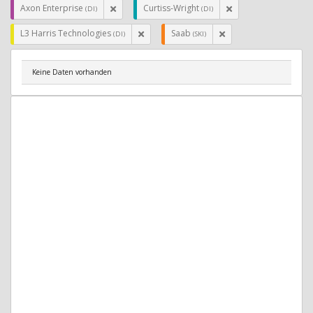
Axon Enterprise
Curtiss-Wright
(DI)
(DI)
L3 Harris Technologies
Saab
(DI)
(SKI)
Keine Daten vorhanden