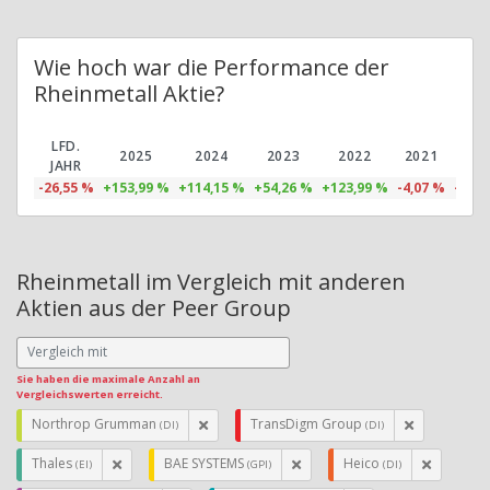
Wie hoch war die Performance der
Rheinmetall Aktie?
LFD.
2025
2024
2023
2022
2021
20
JAHR
-26,55 %
+153,99 %
+114,15 %
+54,26 %
+123,99 %
-4,07 %
-15,4
Rheinmetall im Vergleich mit anderen
Aktien aus der Peer Group
Sie haben die maximale Anzahl an
Vergleichswerten erreicht.
Northrop Grumman
TransDigm Group
(DI)
(DI)
Thales
BAE SYSTEMS
Heico
(EI)
(GPI)
(DI)