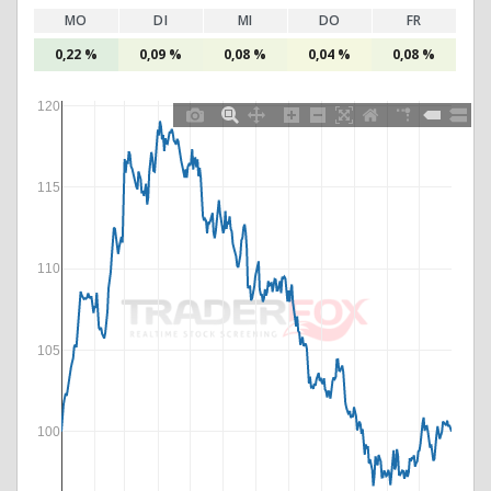
MO
DI
MI
DO
FR
0,22 %
0,09 %
0,08 %
0,04 %
0,08 %
120
115
110
105
100