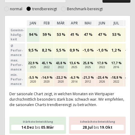
normal
trendbereinigt
Benchmark-bereinigt
JAN
FEB
MÄR
APR
MAI
JUN
JUL
AUG
Gewinn­
94 %
59 %
53 %
41 %
47 %
47 %
53 %
44 %
häufig­
keit
Ø
9,5 %
8,2 %
5,5 %
0,9 %
-1,0 %
-1,0 %
1,2 %
-2,0 
Perfor­
mance
max.
22,9 %
45,1 %
43,8 %
13,6 %
25,8 %
17,0 %
17,7 %
11,0 
Per­for­
2025
2022
2022
2025
2025
2022
2016
2015
mance
min.
-5,5 %
-14,9 %
-22,2 %
-6,3 %
-21,3 %
-23,4 %
-18,8 %
-20,7 
Per­for­
2020
2020
2020
2014
2012
2026
2022
2011
mance
Der saisonale Chart zeigt, in welchen Monaten ein Wertpapier
durchschnittlich besonders stark bzw. schwach war. Wir empfehlen,
die saisonalen Charts trendbereinigt zu betrachten.
Stärkste Entwicklung
Schwächste Entwicklung
14.Dez
bis
05.Mär
28.Jul
bis
19.Okt