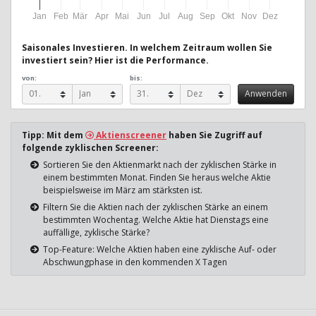
Jan
Feb
Mär
Apr
Mai
Jun
Jul
Aug
Sep
Okt
Nov
Dez
Saisonales Investieren. In welchem Zeitraum wollen Sie
investiert sein? Hier ist die Performance.
von:
bis:
Tipp: Mit dem
Aktienscreener
haben Sie Zugriff auf
folgende zyklischen Screener:
Sortieren Sie den Aktienmarkt nach der zyklischen Stärke in
einem bestimmten Monat. Finden Sie heraus welche Aktie
beispielsweise im März am stärksten ist.
Filtern Sie die Aktien nach der zyklischen Stärke an einem
bestimmten Wochentag. Welche Aktie hat Dienstags eine
auffällige, zyklische Stärke?
Top-Feature: Welche Aktien haben eine zyklische Auf- oder
Abschwungphase in den kommenden X Tagen