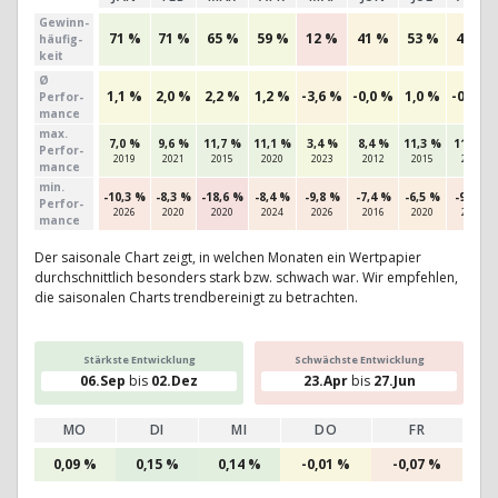
Gewinn­
71 %
71 %
65 %
59 %
12 %
41 %
53 %
44 %
häufig­
keit
Ø
1,1 %
2,0 %
2,2 %
1,2 %
-3,6 %
-0,0 %
1,0 %
-0,3 %
Perfor­
mance
max.
7,0 %
9,6 %
11,7 %
11,1 %
3,4 %
8,4 %
11,3 %
11,6 %
Per­for­
2019
2021
2015
2020
2023
2012
2015
2024
mance
min.
-10,3 %
-8,3 %
-18,6 %
-8,4 %
-9,8 %
-7,4 %
-6,5 %
-9,4 %
Per­for­
2026
2020
2020
2024
2026
2016
2020
2011
mance
Der saisonale Chart zeigt, in welchen Monaten ein Wertpapier
durchschnittlich besonders stark bzw. schwach war. Wir empfehlen,
die saisonalen Charts trendbereinigt zu betrachten.
Stärkste Entwicklung
Schwächste Entwicklung
06.Sep
bis
02.Dez
23.Apr
bis
27.Jun
MO
DI
MI
DO
FR
0,09 %
0,15 %
0,14 %
-0,01 %
-0,07 %