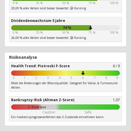
0 %
25 %
50 %
75 %
100 %
20,00 % aller Aktien sind besser bewertet.
Ranking
Dividendenwachstum 5 Jahre
74 %
0 %
25 %
50 %
75 %
100 %
26,00 % aller Aktien sind besser bewertet.
Ranking
Risikoanalyse
Health Trend: Piotroski F-Score
6 / 9
0
1
2
3
4
5
6
7
8
9
Misst die Änderungen der Bilanzqualität. Geeignet für Value- & Turnaround-
Aktien.
Bankruptcy-Risk (Altman Z-Score)
1,07
Distress
Caution
Safe
Ein Insolvenzprognoseverfahren das 3 Zustände einnehmen kann.