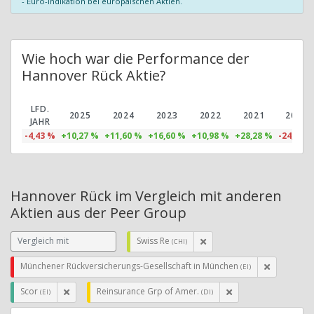
- Euro-Indikation bei europäischen Aktien.
Wie hoch war die Performance der
Hannover Rück Aktie?
LFD.
2025
2024
2023
2022
2021
2020
JAHR
-4,43 %
+10,27 %
+11,60 %
+16,60 %
+10,98 %
+28,28 %
-24,38 %
Hannover Rück im Vergleich mit anderen
Aktien aus der Peer Group
Swiss Re
(CHI)
Münchener Rückversicherungs-Gesellschaft in München
(EI)
Scor
Reinsurance Grp of Amer.
(EI)
(DI)