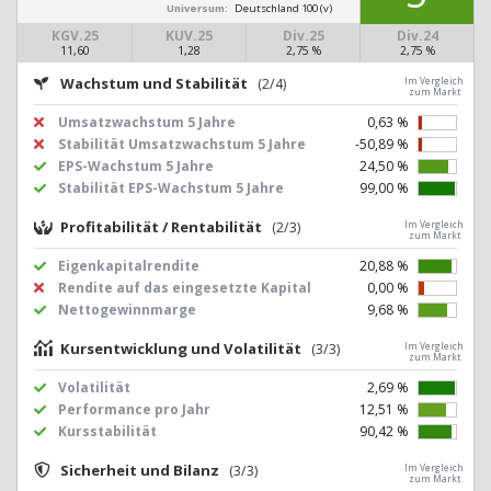
Universum:
Deutschland 100 (v)
KGV.25
KUV.25
Div.25
Div.24
11,60
1,28
2,75 %
2,75 %
Wachstum und Stabilität
(2/4)
Im Vergleich
zum Markt
Umsatzwachstum 5 Jahre
0,63 %
Stabilität Umsatzwachstum 5 Jahre
-50,89 %
EPS-Wachstum 5 Jahre
24,50 %
Stabilität EPS-Wachstum 5 Jahre
99,00 %
Profitabilität / Rentabilität
(2/3)
Im Vergleich
zum Markt
Eigenkapitalrendite
20,88 %
Rendite auf das eingesetzte Kapital
0,00 %
Nettogewinnmarge
9,68 %
Kursentwicklung und Volatilität
(3/3)
Im Vergleich
zum Markt
Volatilität
2,69 %
Performance pro Jahr
12,51 %
Kursstabilität
90,42 %
Sicherheit und Bilanz
(3/3)
Im Vergleich
zum Markt