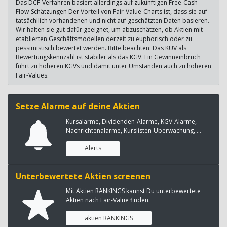
Das DCF-Verfahren basiert allerdings auf zukünftigen Free-Cash-
Flow-Schätzungen Der Vorteil von Fair-Value-Charts ist, dass sie auf
tatsächllich vorhandenen und nicht auf geschätzten Daten basieren.
Wir halten sie gut dafür geeignet, um abzuschätzen, ob Aktien mit
etablierten Geschäftsmodellen derzeit zu euphorisch oder zu
pessimistisch bewertet werden. Bitte beachten: Das KUV als
Bewertungskennzahl ist stabiler als das KGV. Ein Gewinneinbruch
führt zu höheren KGVs und damit unter Umständen auch zu höheren
Fair-Values.
Setze Alarme auf deine Aktien
Kursalarme, Dividenden-Alarme, KGV-Alarme,
Nachrichtenalarme, Kurslisten-Überwachung, ...
Alerts
Unterbewertete Aktien screenen
Mit Aktien RANKINGS kannst Du unterbewertete
Aktien nach Fair-Value finden.
aktien RANKINGS