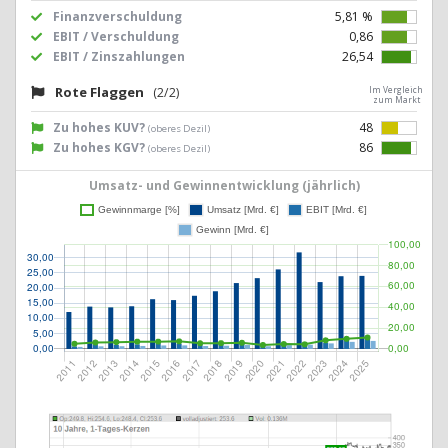
Finanzverschuldung
5,81 %
EBIT / Verschuldung
0,86
EBIT / Zinszahlungen
26,54
Rote Flaggen
(2/2)
Im Vergleich
zum Markt
Zu hohes KUV?
48
(oberes Dezil)
Zu hohes KGV?
86
(oberes Dezil)
Umsatz- und Gewinnentwicklung (jährlich)