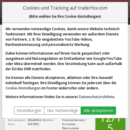
REGIS-
Cookies und Tracking auf traderfox.com
TRIEREN
(Bitte wählen Sie Ihre Cookie-Einstellungen)
Graphs
Explorer
Sector
Scan
Visual
Historie
Macro
Wir verwenden notwendige Cookies, damit unsere Website technisch
funktioniert. Mit Ihrer Einwilligung verwenden wir außerdem Dienste
von Partnern, z. B. für eingebettete YouTube-Videos,
Hannover Rück Aktie: Realtime-
Reichweitenmessung und personalisierte Werbung.
Kurs & Analyse (840221 | HNR1)
Dabei können Informationen auf Ihrem Gerät gespeichert oder
ausgelesen und Nutzungsdaten an Drittanbieter wie Google/YouTube
oder Meta übermittelt werden. Eine Verarbeitung kann auch außerhalb
SCORING SYSTEMS:
der EU/des EWR stattfinden.
Qualitäts-Check
Dividenden-Check
Wachstums-Check
Sie können alle Dienste akzeptieren, ablehnen oder Ihre Auswahl
individuell festlegen. Ihre Einwilligung können Sie jederzeit über die
Robustheits-Check
Cookie-Einstellungen
im Footer widerrufen oder ändern.
Qualitäts-Check:
Ist die Aktie zum Investieren
Infos zum Score
Weitere Informationen finden Sie in unserer
Datenschutzrichtlinie
.
geeignet?
QUALITÄTS-
Hannover Rück
CHECK
Einstellungen
Nur Notwendige
Alle akzeptieren
[HNR1 840221
12/1
DE0008402215]
Börsenwert:
30,644 Mrd. €
Sektor:
Financial Services /
5
Kurs:
254,100 €
Insurance -
Reinsurance