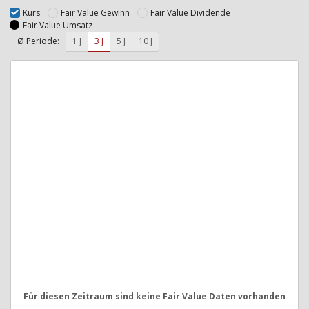
Kurs
Fair Value Gewinn
Fair Value Dividende
Fair Value Umsatz
Ø Periode:
1 J
3 J
5 J
10 J
Für diesen Zeitraum sind keine Fair Value Daten vorhanden