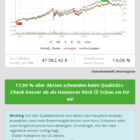
1T
3M
1J
3J
10J
Alles
Volladj. Daten:
anzeigen
nicht anzeigen
Aus 1.000,00 €
Ø Performance
47.582,42 €
14,06 %
wurden seit 1996
letzte 10 Jahre
Datenherkunft: Morningstar
17,00 % aller Aktien schneiden beim Qualitäts-
Check besser ab als Hannover Rück
Schau sie Dir
an!
Wichtig:
Für den Qualitätscheck von Aktien den Hauptbörsenplatz
auswählen, weil viele Bewertungskriterien vom Kurs, Volumen oder
vom Vergleichsuniversum abhängen. Grundregel, mit der man
eigentlich immer richtig liegt:
- Dollar-Indikation bei US-Aktien