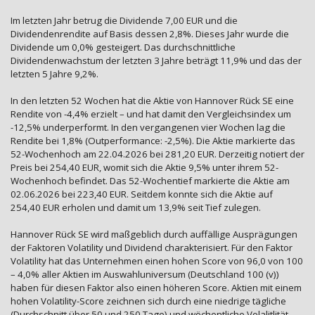
Im letzten Jahr betrug die Dividende 7,00 EUR und die
Dividendenrendite auf Basis dessen 2,8%. Dieses Jahr wurde die
Dividende um 0,0% gesteigert. Das durchschnittliche
Dividendenwachstum der letzten 3 Jahre beträgt 11,9% und das der
letzten 5 Jahre 9,2%.
In den letzten 52 Wochen hat die Aktie von Hannover Rück SE eine
Rendite von -4,4% erzielt – und hat damit den Vergleichsindex um
-12,5% underperformt. In den vergangenen vier Wochen lag die
Rendite bei 1,8% (Outperformance: -2,5%). Die Aktie markierte das
52-Wochenhoch am 22.04.2026 bei 281,20 EUR. Derzeitig notiert der
Preis bei 254,40 EUR, womit sich die Aktie 9,5% unter ihrem 52-
Wochenhoch befindet. Das 52-Wochentief markierte die Aktie am
02.06.2026 bei 223,40 EUR. Seitdem konnte sich die Aktie auf
254,40 EUR erholen und damit um 13,9% seit Tief zulegen.
Hannover Rück SE wird maßgeblich durch auffällige Ausprägungen
der Faktoren Volatility und Dividend charakterisiert. Für den Faktor
Volatility hat das Unternehmen einen hohen Score von 96,0 von 100
– 4,0% aller Aktien im Auswahluniversum (Deutschland 100 (v))
haben für diesen Faktor also einen höheren Score. Aktien mit einem
hohen Volatility-Score zeichnen sich durch eine niedrige tägliche
(Durchschnitt über 50 und 250 Tage) und wöchentliche Volalitlität