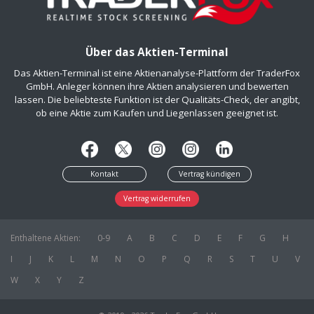
Über das Aktien-Terminal
Das Aktien-Terminal ist eine Aktienanalyse-Plattform der TraderFox
GmbH. Anleger können ihre Aktien analysieren und bewerten
lassen. Die beliebteste Funktion ist der Qualitäts-Check, der angibt,
ob eine Aktie zum Kaufen und Liegenlassen geeignet ist.
Kontakt
Vertrag kündigen
Vertrag widerrufen
Enthaltene Aktien:
0-9
A
B
C
D
E
F
G
H
I
J
K
L
M
N
O
P
Q
R
S
T
U
V
W
X
Y
Z