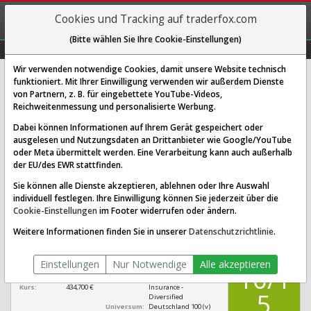
REGIS-
Cookies und Tracking auf traderfox.com
TRIEREN
(Bitte wählen Sie Ihre Cookie-Einstellungen)
Graphs
Explorer
Sector
Scan
Visual
Historie
Macro
Wir verwenden notwendige Cookies, damit unsere Website technisch
funktioniert. Mit Ihrer Einwilligung verwenden wir außerdem Dienste
von Partnern, z. B. für eingebettete YouTube-Videos,
Allianz Aktie: Realtime-Kurs &
Reichweitenmessung und personalisierte Werbung.
Analyse (840400 | ALV)
Dabei können Informationen auf Ihrem Gerät gespeichert oder
ausgelesen und Nutzungsdaten an Drittanbieter wie Google/YouTube
oder Meta übermittelt werden. Eine Verarbeitung kann auch außerhalb
SCORING SYSTEMS:
der EU/des EWR stattfinden.
Qualitäts-Check
Dividenden-Check
Wachstums-Check
Sie können alle Dienste akzeptieren, ablehnen oder Ihre Auswahl
individuell festlegen. Ihre Einwilligung können Sie jederzeit über die
Robustheits-Check
Cookie-Einstellungen
im Footer widerrufen oder ändern.
Qualitäts-Check:
Ist die Aktie zum Investieren
Infos zum Score
Weitere Informationen finden Sie in unserer
Datenschutzrichtlinie
.
geeignet?
QUALITÄTS-
Allianz
CHECK
Einstellungen
Nur Notwendige
Alle akzeptieren
[ALV 840400 DE0008404005]
10/1
Börsenwert:
164,876 Mrd. €
Sektor:
Financial Services /
Kurs:
434,700 €
Insurance -
5
Diversified
Universum:
Deutschland 100 (v)