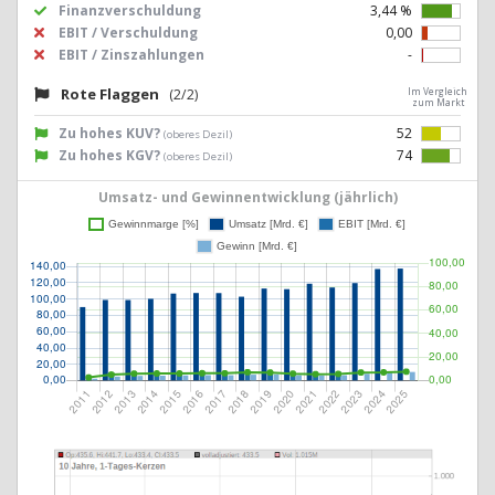
Finanzverschuldung
3,44 %
EBIT / Verschuldung
0,00
EBIT / Zinszahlungen
-
Rote Flaggen
(2/2)
Im Vergleich
zum Markt
Zu hohes KUV?
52
(oberes Dezil)
Zu hohes KGV?
74
(oberes Dezil)
Umsatz- und Gewinnentwicklung (jährlich)