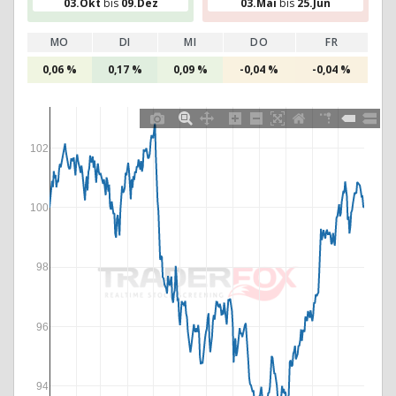
03.Okt
bis
09.Dez
03.Mai
bis
25.Jun
MO
DI
MI
DO
FR
0,06 %
0,17 %
0,09 %
-0,04 %
-0,04 %
102
100
98
96
94