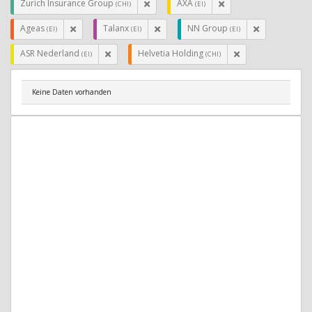
Zurich Insurance Group
AXA
(CHI)
(EI)
Ageas
Talanx
NN Group
(EI)
(EI)
(EI)
ASR Nederland
Helvetia Holding
(EI)
(CHI)
Keine Daten vorhanden