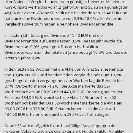
aller Aktien im Vergleichsuniversum günstiger bewertet. Mit einem
Kurs-Umsatz-Verhältnis von 1,2 gehört Allianz SE zu den günstigsten
48,0% der Aktien. Allianz SE zahlt eine Dividende von 15,40 EUR und
hat damit eine Dividendenrendite von 3,5%. 18,0% aller Aktien im
Vergleichsuniversum haben eine höhere Dividendenrendite.
Im letzten Jahr betrug die Dividende 15,40 EUR und die
Dividendenrendite auf Basis dessen 3,5%. Dieses Jahr wurde die
Dividende um 0,0% gesteigert. Das durchschnittliche
Dividendenwachstum der letzten 3 Jahre beträgt 10,5% und das der
letzten 5 Jahre 9,9%.
In den letzten 52 Wochen hat die Aktie von Allianz SE eine Rendite
von 19,4% erzielt – und hat damit den Vergleichsindex um 10,6%
geschlagen. In den vergangenen vier Wochen lag die Rendite bei
3,1% (Outperformance: -1,2%). Die Aktie markierte das 52-
Wochenhoch am 06.08.2026 bei 443,90 EUR. Derzeitig notiert der
Preis bei 434,50 EUR, womit sich die Aktie 2,1% unter ihrem 52-
Wochenhoch befindet. Das 52-Wochentief markierte die Aktie am
09.03.2026 bei 338,80 EUR. Seitdem konnte sich die Aktie auf
434,50 EUR erholen und damit um 28,2% seit Tief zulegen.
Allianz SE wird maßgeblich durch auffällige Ausprägungen der
Faktoren Volatility und Size charakterisiert. Für den Faktor Volatility