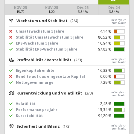
KGV.25
KUV.25
Div.25
Div.24
15,70
1,20
3,54 %
3,54 %
Wachstum und Stabilität
(2/4)
Im Vergleich
zum Markt
Umsatzwachstum 5 Jahre
4,14 %
Stabilität Umsatzwachstum 5 Jahre
86,52 %
EPS-Wachstum 5 Jahre
10,94 %
Stabilität EPS-Wachstum 5 Jahre
97,83 %
Profitabilität / Rentabilität
(2/3)
Im Vergleich
zum Markt
Eigenkapitalrendite
16,33 %
Rendite auf das eingesetzte Kapital
0,00 %
Nettogewinnmarge
7,29 %
Kursentwicklung und Volatilität
(3/3)
Im Vergleich
zum Markt
Volatilität
2,48 %
Performance pro Jahr
15,34 %
Kursstabilität
94,20 %
Sicherheit und Bilanz
(1/3)
Im Vergleich
zum Markt