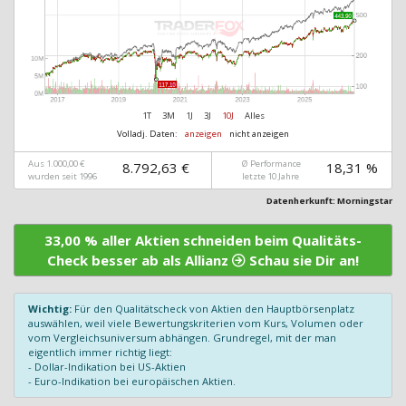
1T
3M
1J
3J
10J
Alles
Volladj. Daten:
anzeigen
nicht anzeigen
Aus 1.000,00 €
Ø Performance
8.792,63 €
18,31 %
wurden seit 1996
letzte 10 Jahre
Datenherkunft: Morningstar
33,00 % aller Aktien schneiden beim Qualitäts-
Check besser ab als Allianz
Schau sie Dir an!
Wichtig:
Für den Qualitätscheck von Aktien den Hauptbörsenplatz
auswählen, weil viele Bewertungskriterien vom Kurs, Volumen oder
vom Vergleichsuniversum abhängen. Grundregel, mit der man
eigentlich immer richtig liegt:
- Dollar-Indikation bei US-Aktien
- Euro-Indikation bei europäischen Aktien.