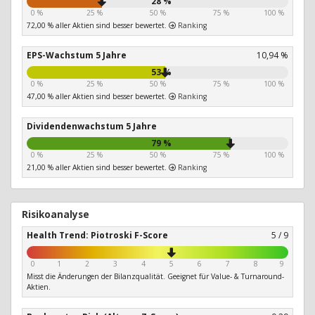
28 %
0 %
25 %
50 %
75 %
100 %
72,00 % aller Aktien sind besser bewertet.
Ranking
EPS-Wachstum 5 Jahre
10,94 %
53 %
0 %
25 %
50 %
75 %
100 %
47,00 % aller Aktien sind besser bewertet.
Ranking
Dividendenwachstum 5 Jahre
79 %
0 %
25 %
50 %
75 %
100 %
21,00 % aller Aktien sind besser bewertet.
Ranking
Risikoanalyse
Health Trend: Piotroski F-Score
5 / 9
0
1
2
3
4
5
6
7
8
9
Misst die Änderungen der Bilanzqualität. Geeignet für Value- & Turnaround-
Aktien.