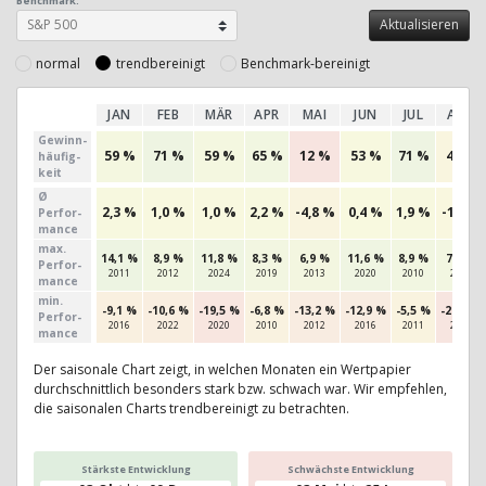
Benchmark:
normal
trendbereinigt
Benchmark-bereinigt
JAN
FEB
MÄR
APR
MAI
JUN
JUL
AUG
Gewinn­
59 %
71 %
59 %
65 %
12 %
53 %
71 %
44 %
häufig­
keit
Ø
2,3 %
1,0 %
1,0 %
2,2 %
-4,8 %
0,4 %
1,9 %
-1,7 %
Perfor­
mance
max.
14,1 %
8,9 %
11,8 %
8,3 %
6,9 %
11,6 %
8,9 %
7,7 %
Per­for­
2011
2012
2024
2019
2013
2020
2010
2024
mance
min.
-9,1 %
-10,6 %
-19,5 %
-6,8 %
-13,2 %
-12,9 %
-5,5 %
-21,2 %
Per­for­
2016
2022
2020
2010
2012
2016
2011
2011
mance
Der saisonale Chart zeigt, in welchen Monaten ein Wertpapier
durchschnittlich besonders stark bzw. schwach war. Wir empfehlen,
die saisonalen Charts trendbereinigt zu betrachten.
Stärkste Entwicklung
Schwächste Entwicklung