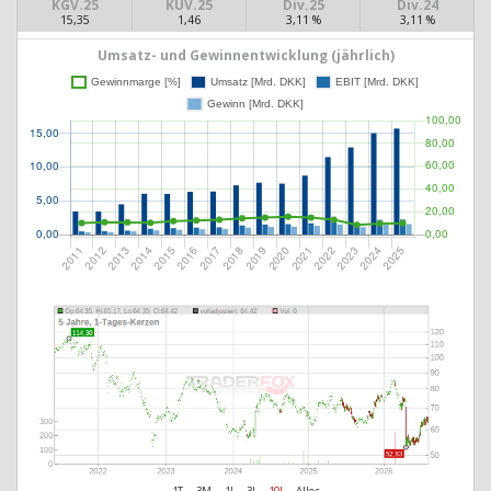
KGV.25
KUV.25
Div.25
Div.24
15,35
1,46
3,11 %
3,11 %
Umsatz- und Gewinnentwicklung (jährlich)
1T
3M
1J
3J
10J
Alles