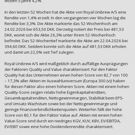
letzten 5 Jahre 4,2%.
In den letzten 52 Wochen hat die Aktie von Royal Unibrew A/S eine
Rendite von 1,4% erzielt. In den vergangenen vier Wochen lag die
Rendite bei 3,3%. Die Aktie markierte das 52-Wochenhoch am
24.02.2026 bei 653,50 DKK. Derzeitig notiert der Preis bei 481,53
DKK, womit sich die Aktie 26,3% unter ihrem 52-Wochenhoch
befindet. Das 52-Wochentief markierte die Aktie am 22.04.2026 bei
394,60 DKK. Seitdem konnte sich die Aktie auf 481,53 DKK erholen
und damit um 22,0% seit Tief zulegen.
Royal Unibrew A/S wird maßgeblich durch auffällige Ausprägungen
der Faktoren Quality und Value charakterisiert. Für den Faktor
Quality hat das Unternehmen einen hohen Score von 82,7 von 100
– 17,3% aller Aktien im Auswahluniversum (Europa 300 (v)) haben
für diesen Faktor also einen höheren Score. Aktien mit einem hohen
Quality-Score zeigen relativ hohe Eigenkapitalrenditen,
Gesamtkapitalrenditen, Nettogewinnmargen, Stabilität beim EPS-
und Umsatz-Wachstum sowie bei der Nettogewinnmarge und
geringe Finanzverbindlichkeitenquoten. Weiterhin fällt der hohe
Score von 80,1 für den Faktor Value auf. Aktien mit einem hohen
Value-Score sind durch ein niedriges KGV, KUV, KBV, EV/EBITDA,
EV/EBIT sowie eine hohe Dividendenrendite charakterisiert.