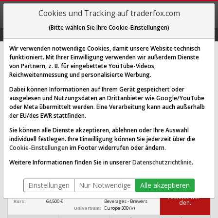
REGIS-
Cookies und Tracking auf traderfox.com
TRIEREN
(Bitte wählen Sie Ihre Cookie-Einstellungen)
Graphs
Explorer
Sector
Scan
Visual
Historie
Macro
Wir verwenden notwendige Cookies, damit unsere Website technisch
funktioniert. Mit Ihrer Einwilligung verwenden wir außerdem Dienste
von Partnern, z. B. für eingebettete YouTube-Videos,
Royal Unibrew Aktie: Realtime-
Reichweitenmessung und personalisierte Werbung.
Kurs & Analyse
Dabei können Informationen auf Ihrem Gerät gespeichert oder
ausgelesen und Nutzungsdaten an Drittanbieter wie Google/YouTube
oder Meta übermittelt werden. Eine Verarbeitung kann auch außerhalb
SCORING SYSTEMS:
der EU/des EWR stattfinden.
Qualitäts-Check
Dividenden-Check
Wachstums-Check
Sie können alle Dienste akzeptieren, ablehnen oder Ihre Auswahl
individuell festlegen. Ihre Einwilligung können Sie jederzeit über die
Robustheits-Check
Cookie-Einstellungen
im Footer widerrufen oder ändern.
Qualitäts-Check:
Ist die Aktie zum Investieren
Infos zum Score
Weitere Informationen finden Sie in unserer
Datenschutzrichtlinie
.
geeignet?
Royal Unibrew
Einstellungen
Nur Notwendige
Alle akzeptieren
[DK0060634707]
Das Ra­ting
konn­te nicht be­
Börsenwert:
23,012 Mrd. DKK
Sektor:
Consumer Defensive /
rech­net wer­
Kurs:
64,500 €
Beverages - Brewers
den.
Universum:
Europa 300 (v)