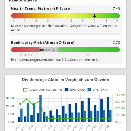
Health Trend: Piotroski F-Score
7 / 9
0
1
2
3
4
5
6
7
8
9
Misst die Änderungen der Bilanzqualität. Geeignet für Value- & Turnaround-
Aktien.
Bankruptcy-Risk (Altman Z-Score)
2,70
Caution
Distress
Safe
Ein Insolvenzprognoseverfahren das 3 Zustände einnehmen kann.