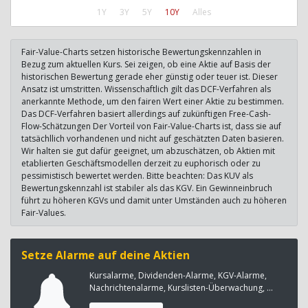
1Y
3Y
5Y
10Y
Alles
Fair-Value-Charts setzen historische Bewertungskennzahlen in
Bezug zum aktuellen Kurs. Sei zeigen, ob eine Aktie auf Basis der
historischen Bewertung gerade eher günstig oder teuer ist. Dieser
Ansatz ist umstritten. Wissenschaftlich gilt das DCF-Verfahren als
anerkannte Methode, um den fairen Wert einer Aktie zu bestimmen.
Das DCF-Verfahren basiert allerdings auf zukünftigen Free-Cash-
Flow-Schätzungen Der Vorteil von Fair-Value-Charts ist, dass sie auf
tatsächllich vorhandenen und nicht auf geschätzten Daten basieren.
Wir halten sie gut dafür geeignet, um abzuschätzen, ob Aktien mit
etablierten Geschäftsmodellen derzeit zu euphorisch oder zu
pessimistisch bewertet werden. Bitte beachten: Das KUV als
Bewertungskennzahl ist stabiler als das KGV. Ein Gewinneinbruch
führt zu höheren KGVs und damit unter Umständen auch zu höheren
Fair-Values.
Setze Alarme auf deine Aktien
Kursalarme, Dividenden-Alarme, KGV-Alarme,
Nachrichtenalarme, Kurslisten-Überwachung, ...