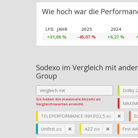
Wie hoch war die Performanc
LFD. JAHR
2025
2024
+31,06 %
-45,07 %
+6,27 %
Sodexo im Vergleich mit ander
Group
Dolby L
Sie haben die maximale Anzahl an
MAXIM
Vergleichswerten erreicht.
TELEPERFORMANCE INH.EO2,5
E
(EI)
Unifirst
AZZ
First A
(DI)
(DI)