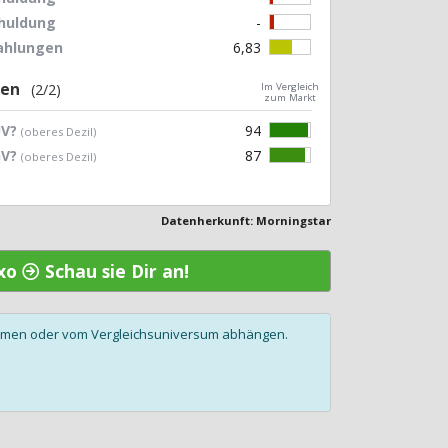
chuldung
-
zahlungen
6,83
gen
(2/2)
Im Vergleich
zum Markt
UV?
94
(oberes Dezil)
GV?
87
(oberes Dezil)
Datenherkunft: Morningstar
exo
Schau sie Dir an!
olumen oder vom Vergleichsuniversum abhängen.