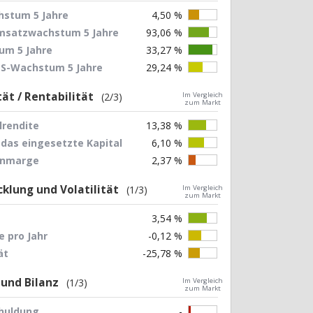
stum 5 Jahre
4,50 %
Umsatzwachstum 5 Jahre
93,06 %
um 5 Jahre
33,27 %
EPS-Wachstum 5 Jahre
29,24 %
tät / Rentabilität
(2/3)
Im Vergleich
zum Markt
lrendite
13,38 %
 das eingesetzte Kapital
6,10 %
nnmarge
2,37 %
klung und Volatilität
(1/3)
Im Vergleich
zum Markt
3,54 %
 pro Jahr
-0,12 %
ät
-25,78 %
 und Bilanz
(1/3)
Im Vergleich
zum Markt
chuldung
-