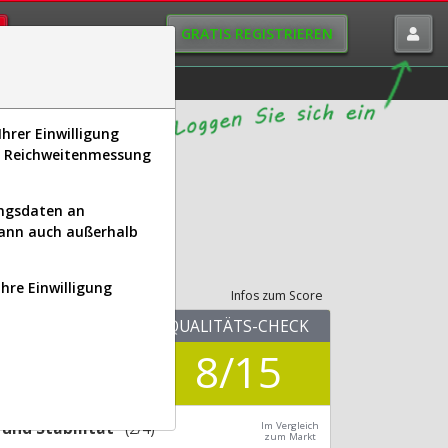
GRATIS REGISTRIEREN
istorie
Macro-View
hrer Einwilligung
s, Reichweitenmessung
ungsdaten an
kann auch außerhalb
its-Check
Ihre Einwilligung
Infos zum Score
KUV.25
QUALITÄTS-CHECK
0,34
8/15
Div.24
4,65 %
und Stabilität
(2/4)
Im Vergleich
zum Markt