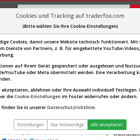
Cookies und Tracking auf traderfox.com
(Bitte wählen Sie Ihre Cookie-Einstellungen)
plorer
Sector-Spider
Easy-Scan
Visualizations
H
ge Cookies, damit unsere Website technisch funktioniert. Mit I
m Dienste von Partnern, z. B. für eingebettete YouTube-Video
Kurs & Analyse (870935 | SJ7)
erbung.
ionen auf Ihrem Gerät gespeichert oder ausgelesen und Nutz
gle/YouTube oder Meta übermittelt werden. Eine Verarbeitung 
s-Check
Dividenden-Check
Wachstums-Check
Robusthe
nden.
 akzeptieren, ablehnen oder Ihre Auswahl individuell festlegen. 
gnet?
ber die
Cookie-Einstellungen
im Footer widerrufen oder ändern.
KGV.25
11,96
finden Sie in unserer
Datenschutzrichtlinie
.
or:
Industrials / Specialty Business Services
Div.25
versum:
Europa 300 (v)
4,66 %
Einstellungen
Nur Notwendige
Alle akzeptieren
twicklung (jährlich)
Wachstum 