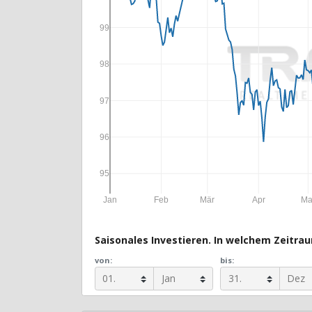
99
98
97
96
95
Jan
Feb
Mär
Apr
Ma
Saisonales Investieren. In welchem Zeitraum
von:
bis: