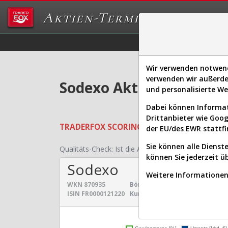
Aktien-Terminal
Daten/Graphs
Ex
Wir verwenden notwendi
verwenden wir außerde
Sodexo Aktie: Realtime-
und personalisierte W
Dabei können Informat
Drittanbieter wie Goo
TRADERFOX
SCORING SYSTEMS:
Qualität
der EU/des EWR stattfi
Sie können alle Dienste
Qualitäts-Check:
Ist die Aktie zum Investieren geei
können Sie jederzeit ü
Sodexo
Weitere Informationen 
WKN
870935
Börsenwert:
8,318 Mrd. €
Sekt
ISIN
FR0000121220
Kurs:
57,025 €
Uni
Umsatz- und Gewinnen