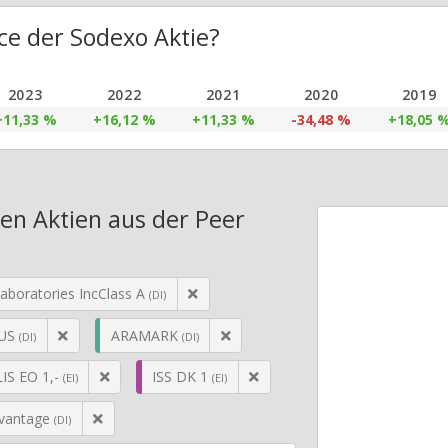
e der Sodexo Aktie?
2023
2022
2021
2020
2019
+11,33 %
+16,12 %
+11,33 %
-34,48 %
+18,05 
en Aktien aus der Peer
aboratories IncClass A
(DI)
US
ARAMARK
(DI)
(DI)
LIS EO 1,-
ISS DK 1
(EI)
(EI)
dvantage
(DI)