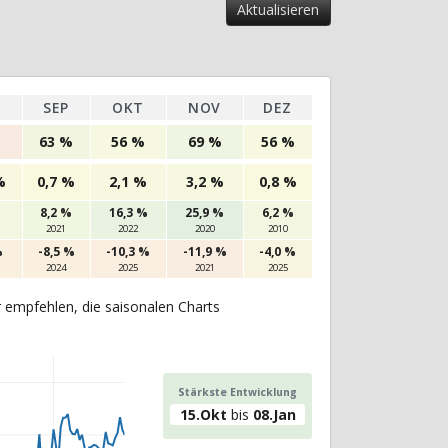
SEP
OKT
NOV
DEZ
%
63 %
56 %
69 %
56 %
%
0,7 %
2,1 %
3,2 %
0,8 %
8,2 %
16,3 %
25,9 %
6,2 %
2021
2022
2020
2010
%
-8,5 %
-10,3 %
-11,9 %
-4,0 %
2024
2025
2021
2025
r empfehlen, die saisonalen Charts
Stärkste Entwicklung
15.Okt
bis
08.Jan