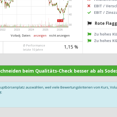
EBIT / Vers
EBIT / Zins
Rote Flag
Zu hohes K
Volladj. Daten:
anzeigen
nicht anzeigen
Zu hohes K
Ø Performance
1,15 %
letzte 10 Jahre
 schneiden beim Qualitäts-Check besser ab als Sod
auptbörsenplatz auswählen, weil viele Bewertungskriterien vom Kurs, V
t: