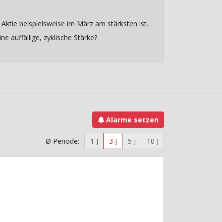
Aktie beispielsweise im März am stärksten ist.
e auffällige, zyklische Stärke?
Alarme setzen
Ø Periode:
1 J
3 J
5 J
10 J