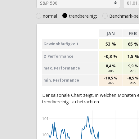
normal
trendbereinigt
Benchmark-ber
JAN
FEB
53 %
65 %
Gewinn­häufig­keit
-0,3 %
1,5 %
Ø Perfor­mance
8,4 %
9,9 %
max. Per­for­mance
2015
2010
-10,5 %
-8,5 %
min. Per­for­mance
2025
2022
Der saisonale Chart zeigt, in welchen Monaten e
trendbereinigt zu betrachten.
101
100