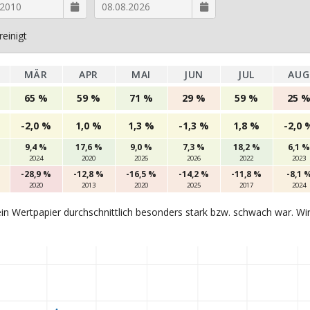
einigt
MÄR
APR
MAI
JUN
JUL
AUG
65 %
59 %
71 %
29 %
59 %
25 
-2,0 %
1,0 %
1,3 %
-1,3 %
1,8 %
-2,0 
9,4 %
17,6 %
9,0 %
7,3 %
18,2 %
6,1 %
2024
2020
2026
2026
2022
2023
-28,9 %
-12,8 %
-16,5 %
-14,2 %
-11,8 %
-8,1 
2020
2013
2020
2025
2017
2024
in Wertpapier durchschnittlich besonders stark bzw. schwach war. Wi