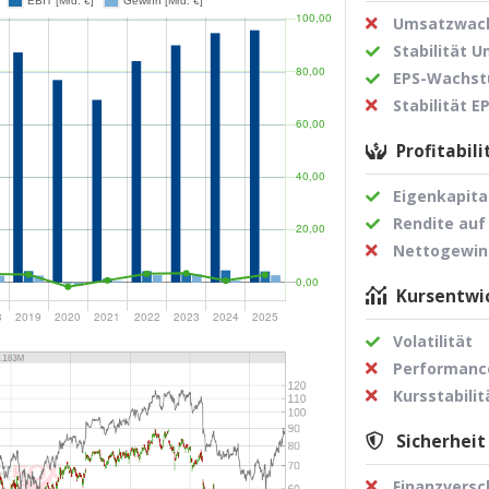
Umsatzwach
Stabilität 
EPS-Wachst
Stabilität 
Profitabili
Eigenkapita
Rendite auf
Nettogewi
Kursentwic
Volatilität
Performance
Kursstabilit
Sicherheit
Finanzvers