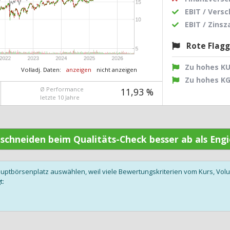
EBIT / Vers
EBIT / Zins
Rote Flag
Zu hohes K
Volladj. Daten:
anzeigen
nicht anzeigen
Zu hohes K
Ø Performance
11,93 %
letzte 10 Jahre
n schneiden beim Qualitäts-Check besser ab als Eng
auptbörsenplatz auswählen, weil viele Bewertungskriterien vom Kurs, V
t: