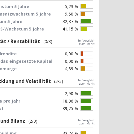
stum 5 Jahre
5,23 %
Umsatzwachstum 5 Jahre
9,60 %
um 5 Jahre
32,87 %
EPS-Wachstum 5 Jahre
41,15 %
tät / Rentabilität
(0/3)
Im Vergleich
zum Markt
lrendite
0,00 %
 das eingesetzte Kapital
0,00 %
nnmarge
4,39 %
klung und Volatilität
(3/3)
Im Vergleich
zum Markt
2,90 %
 pro Jahr
18,06 %
ät
89,75 %
 und Bilanz
(2/3)
Im Vergleich
zum Markt
chuldung
32,24 %