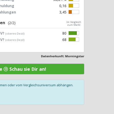
chuldung
0,16
zahlungen
3,45
gen
(2/2)
Im Vergleich
zum Markt
UV?
80
(oberes Dezil)
GV?
68
(oberes Dezil)
Datenherkunft: Morningstar
ie
Schau sie Dir an!
olumen oder vom Vergleichsuniversum abhängen.