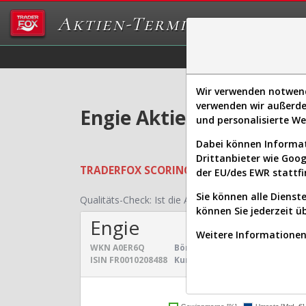
Aktien-Terminal
Daten/Graphs
Ex
Wir verwenden notwendi
verwenden wir außerde
Engie Aktie: Realtime-K
und personalisierte W
Dabei können Informat
Drittanbieter wie Goo
TRADERFOX
SCORING SYSTEMS:
Qualität
der EU/des EWR stattfi
Sie können alle Dienste
Qualitäts-Check:
Ist die Aktie zum Investieren geei
können Sie jederzeit ü
Engie
Weitere Informationen 
WKN
A0ER6Q
Börsenwert:
68,021 Mrd. €
Sek
ISIN
FR0010208488
Kurs:
26,770 €
Un
Umsatz- und Gewinnen