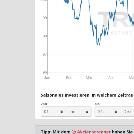
99
98
97
96
Jan
Feb
Mär
Apr
Ma
Saisonales Investieren. In welchem Zeitraum
von:
bis:
Tipp: Mit dem
Aktienscreener
haben Sie 