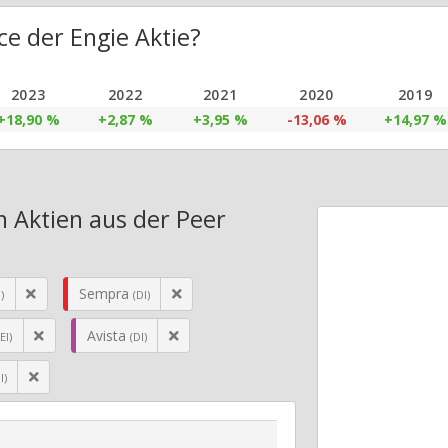
e der Engie Aktie?
2023
2022
2021
2020
2019
+18,90 %
+2,87 %
+3,95 %
-13,06 %
+14,97 %
n Aktien aus der Peer
Sempra
)
(DI)
Avista
(EI)
(DI)
I)