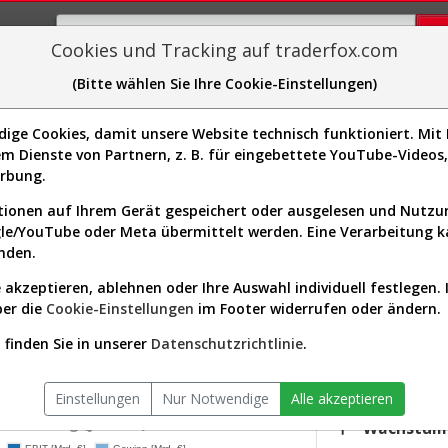
Cookies und Tracking auf traderfox.com
(Bitte wählen Sie Ihre Cookie-Einstellungen)
plorer
Sector-Spider
Easy-Scan
Visualizations
H
ge Cookies, damit unsere Website technisch funktioniert. Mit I
m Dienste von Partnern, z. B. für eingebettete YouTube-Video
urs & Analyse (A0ER6Q | GZF)
erbung.
ionen auf Ihrem Gerät gespeichert oder ausgelesen und Nutz
gle/YouTube oder Meta übermittelt werden. Eine Verarbeitung 
s-Check
Dividenden-Check
Wachstums-Check
Robusthe
nden.
 akzeptieren, ablehnen oder Ihre Auswahl individuell festlegen. 
gnet?
ber die
Cookie-Einstellungen
im Footer widerrufen oder ändern.
KGV.25
17,61
finden Sie in unserer
Datenschutzrichtlinie
.
tor:
Utilities / Utilities - Diversified
Div.25
iversum:
Europa 300 (v)
1,19 %
Einstellungen
Nur Notwendige
Alle akzeptieren
twicklung (jährlich)
Wachstum 