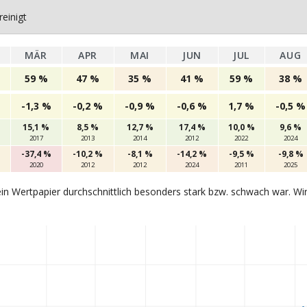
einigt
MÄR
APR
MAI
JUN
JUL
AUG
59 %
47 %
35 %
41 %
59 %
38 %
-1,3 %
-0,2 %
-0,9 %
-0,6 %
1,7 %
-0,5 %
%
15,1 %
8,5 %
12,7 %
17,4 %
10,0 %
9,6 %
2017
2013
2014
2012
2022
2024
-37,4 %
-10,2 %
-8,1 %
-14,2 %
-9,5 %
-9,8 %
2020
2012
2012
2024
2011
2025
in Wertpapier durchschnittlich besonders stark bzw. schwach war. Wi