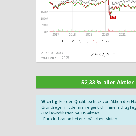
1T
3M
1J
3J
10J
Alles
Aus 1.000,00 €
2.932,70 €
wurden seit 2005
52,33 % aller Aktie
Wichtig:
Für den Qualitätscheck von Aktien den H
Grundregel, mit der man eigentlich immer richtig lieg
- Dollar-Indikation bei US-Aktien
- Euro-Indikation bei europäischen Aktien.