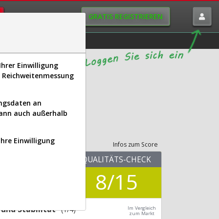
GRATIS REGISTRIEREN
istorie
Macro-View
hrer Einwilligung
s, Reichweitenmessung
ungsdaten an
kann auch außerhalb
its-Check
Ihre Einwilligung
Infos zum Score
KUV.25
QUALITÄTS-CHECK
0,95
8/15
Div.24
5,53 %
und Stabilität
(1/4)
Im Vergleich
zum Markt