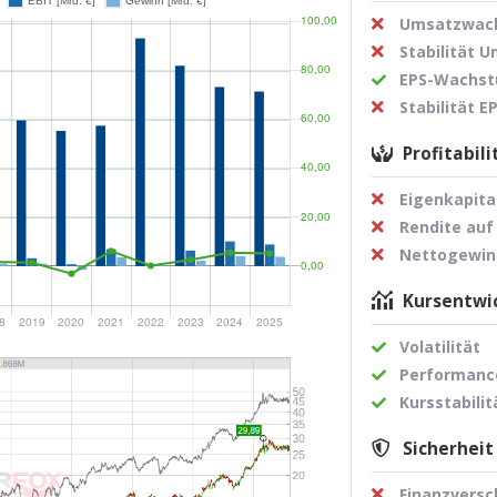
Umsatzwach
Stabilität 
EPS-Wachst
Stabilität 
Profitabili
Eigenkapita
Rendite auf
Nettogewi
Kursentwic
Volatilität
Performance
Kursstabilit
Sicherheit
Finanzvers