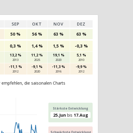
SEP
OKT
NOV
DEZ
50 %
56 %
63 %
63 %
0,3 %
1,4 %
1,5 %
-0,3 %
13,2 %
11,2 %
19,1 %
5,1 %
2013
2025
2020
2010
-11,1 %
-9,1 %
-11,3 %
-9,9 %
2012
2020
2016
2012
r empfehlen, die saisonalen Charts
Stärkste Entwicklung
25.Jun
bis
17.Aug
Schwächste Entwicklung