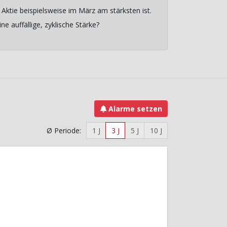
Aktie beispielsweise im März am stärksten ist.
e auffällige, zyklische Stärke?
Alarme setzen
Ø Periode:
1 J
3 J
5 J
10 J