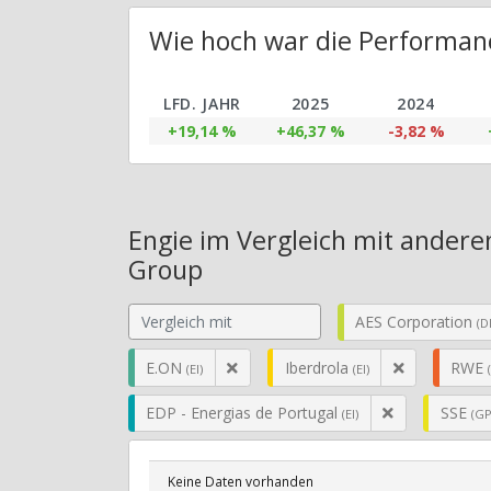
Wie hoch war die Performanc
LFD. JAHR
2025
2024
+19,14 %
+46,37 %
-3,82 %
Engie im Vergleich mit andere
Group
AES Corporation
(DI
E.ON
Iberdrola
RWE
(EI)
(EI)
EDP - Energias de Portugal
SSE
(EI)
(GP
Keine Daten vorhanden