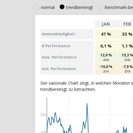
normal
trendbereinigt
Benchmark-ber
JAN
FEB
47 %
53 %
Gewinn­häufig­keit
0,1 %
1,1 %
Ø Perfor­mance
12,0 %
15,3 
max. Per­for­mance
2026
2026
-10,0 %
-7,9 %
min. Per­for­mance
2016
2018
Der saisonale Chart zeigt, in welchen Monaten e
trendbereinigt zu betrachten.
101
100