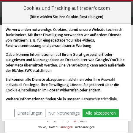
REGIS-
Cookies und Tracking auf traderfox.com
TRIEREN
(Bitte wählen Sie Ihre Cookie-Einstellungen)
Graphs
Explorer
Sector
Scan
Visual
Historie
Macro
Wir verwenden notwendige Cookies, damit unsere Website technisch
funktioniert. Mit Ihrer Einwilligung verwenden wir außerdem Dienste
Worldline SA
von Partnern, z. B. für eingebettete YouTube-Videos,
Reichweitenmessung und personalisierte Werbung.
[WKN A116LR | ISIN FR0011981968]
Dabei können Informationen auf Ihrem Gerät gespeichert oder
Aus 1.000
Ø Performance
ausgelesen und Nutzungsdaten an Drittanbieter wie Google/YouTube
12,09
-37,32 %
wurden seit 2016
letzte 10 Jahre
oder Meta übermittelt werden. Eine Verarbeitung kann auch außerhalb
der EU/des EWR stattfinden.
Sie können alle Dienste akzeptieren, ablehnen oder Ihre Auswahl
individuell festlegen. Ihre Einwilligung können Sie jederzeit über die
Cookie-Einstellungen
im Footer widerrufen oder ändern.
Weitere Informationen finden Sie in unserer
Datenschutzrichtlinie
.
Einstellungen
Nur Notwendige
Alle akzeptieren
1T
3M
1J
3J
10J
Alles
Volladj. Daten:
anzeigen
nicht anzeigen