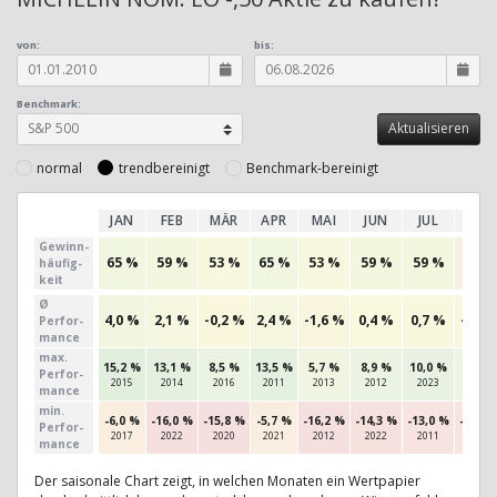
von:
bis:
Benchmark:
normal
trendbereinigt
Benchmark-bereinigt
JAN
FEB
MÄR
APR
MAI
JUN
JUL
AUG
Gewinn­
65 %
59 %
53 %
65 %
53 %
59 %
59 %
38 %
häufig­
keit
Ø
4,0 %
2,1 %
-0,2 %
2,4 %
-1,6 %
0,4 %
0,7 %
-2,1 
Perfor­
mance
max.
15,2 %
13,1 %
8,5 %
13,5 %
5,7 %
8,9 %
10,0 %
7,1 %
Per­for­
2015
2014
2016
2011
2013
2012
2023
2020
mance
min.
-6,0 %
-16,0 %
-15,8 %
-5,7 %
-16,2 %
-14,3 %
-13,0 %
-13,1 
Per­for­
2017
2022
2020
2021
2012
2022
2011
2011
mance
Der saisonale Chart zeigt, in welchen Monaten ein Wertpapier