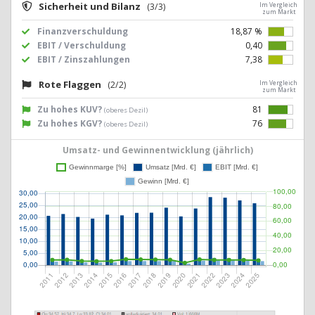
Sicherheit und Bilanz
(3/3)
Im Vergleich
zum Markt
Finanzverschuldung
18,87 %
EBIT / Verschuldung
0,40
EBIT / Zinszahlungen
7,38
Rote Flaggen
(2/2)
Im Vergleich
zum Markt
Zu hohes KUV?
81
(oberes Dezil)
Zu hohes KGV?
76
(oberes Dezil)
Umsatz- und Gewinnentwicklung (jährlich)