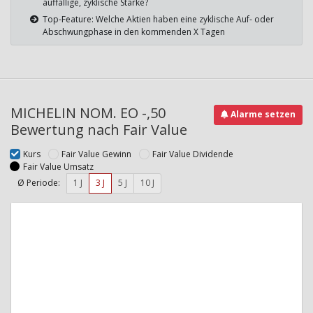
auffällige, zyklische Stärke?
Top-Feature: Welche Aktien haben eine zyklische Auf- oder
Abschwungphase in den kommenden X Tagen
MICHELIN NOM. EO -,50
Alarme setzen
Bewertung nach Fair Value
Kurs
Fair Value Gewinn
Fair Value Dividende
Fair Value Umsatz
Ø Periode:
1 J
3 J
5 J
10 J