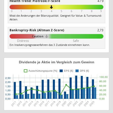
Health Trend: Piotroski F-Score
4 / 9
0
1
2
3
4
5
6
7
8
9
Misst die Änderungen der Bilanzqualität. Geeignet für Value- & Turnaround-
Aktien.
Bankruptcy-Risk (Altman Z-Score)
2,73
Caution
Distress
Safe
Ein Insolvenzprognoseverfahren das 3 Zustände einnehmen kann.