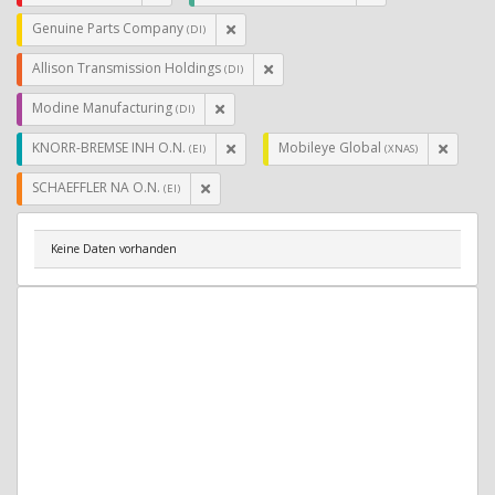
Genuine Parts Company
(DI)
Allison Transmission Holdings
(DI)
Modine Manufacturing
(DI)
KNORR-BREMSE INH O.N.
Mobileye Global
(EI)
(XNAS)
SCHAEFFLER NA O.N.
(EI)
Keine Daten vorhanden