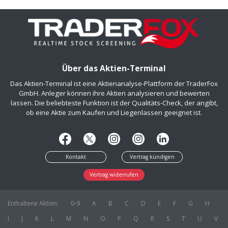
Über das Aktien-Terminal
Das Aktien-Terminal ist eine Aktienanalyse-Plattform der TraderFox
GmbH. Anleger können ihre Aktien analysieren und bewerten
lassen. Die beliebteste Funktion ist der Qualitäts-Check, der angibt,
ob eine Aktie zum Kaufen und Liegenlassen geeignet ist.
Kontakt
Vertrag kündigen
Vertrag widerrufen
Enthaltene Aktien:
0-9
A
B
C
D
E
F
G
H
I
J
K
L
M
N
O
P
Q
R
S
T
U
V