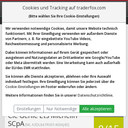
REGIS-
Cookies und Tracking auf traderfox.com
TRIEREN
(Bitte wählen Sie Ihre Cookie-Einstellungen)
Graphs
Explorer
Sector
Scan
Visual
Historie
Macro
Wir verwenden notwendige Cookies, damit unsere Website technisch
funktioniert. Mit Ihrer Einwilligung verwenden wir außerdem Dienste
von Partnern, z. B. für eingebettete YouTube-Videos,
Cie Génle Éts Michelin SCpA Aktie:
Reichweitenmessung und personalisierte Werbung.
Realtime-Kurs & Analyse (A3DL84
Dabei können Informationen auf Ihrem Gerät gespeichert oder
| ML)
ausgelesen und Nutzungsdaten an Drittanbieter wie Google/YouTube
oder Meta übermittelt werden. Eine Verarbeitung kann auch außerhalb
der EU/des EWR stattfinden.
SCORING SYSTEMS:
Sie können alle Dienste akzeptieren, ablehnen oder Ihre Auswahl
individuell festlegen. Ihre Einwilligung können Sie jederzeit über die
Qualitäts-Check
Dividenden-Check
Wachstums-Check
Cookie-Einstellungen
im Footer widerrufen oder ändern.
Robustheits-Check
Weitere Informationen finden Sie in unserer
Datenschutzrichtlinie
.
Qualitäts-Check:
Ist die Aktie zum Investieren
Infos zum Score
geeignet?
Einstellungen
Nur Notwendige
Alle akzeptieren
QUALITÄTS-
Cie Génle Éts Michelin
CHECK
SCpA
[ML A3DL84 FR001400AJ45]