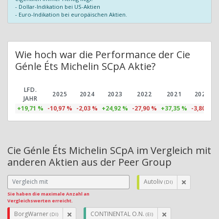
- Dollar-Indikation bei US-Aktien
- Euro-Indikation bei europäischen Aktien.
Wie hoch war die Performance der Cie
Génle Éts Michelin SCpA Aktie?
LFD.
2025
2024
2023
2022
2021
2020
JAHR
+19,71 %
-10,97 %
-2,03 %
+24,92 %
-27,90 %
+37,35 %
-3,80 %
Cie Génle Éts Michelin SCpA im Vergleich mit
anderen Aktien aus der Peer Group
Autoliv
(DI)
Sie haben die maximale Anzahl an
Vergleichswerten erreicht.
BorgWarner
CONTINENTAL O.N.
(DI)
(EI)