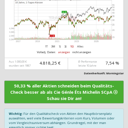
1T
3M
1J
3J
10J
Alles
Volladj. Daten:
anzeigen
nicht anzeigen
Aus 1.000,00 €
Ø Performance
4.818,25 €
7,54 %
wurden seit 1987
letzte 10 Jahre
Datenherkunft: Morningstar
50,33 % aller Aktien schneiden beim Qualitäts-
Check besser ab als Cie Génle Éts Michelin SCpA
Schau sie Dir an!
Wichtig:
Für den Qualitätscheck von Aktien den Hauptbörsenplatz
auswählen, weil viele Bewertungskriterien vom Kurs, Volumen oder
vom Vergleichsuniversum abhängen. Grundregel, mit der man
eigentlich immer richtig liegt: