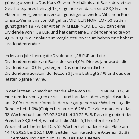
günstig bewertet. Das Kurs-Gewinn-Verhältnis auf Basis des letzten
Geschäftsjahres beträgt 14,7 - gemessen daran sind 23,3% aller
Aktien im Vergleichsuniversum günstiger bewertet. Mit einem Kurs-
Umsatz-Verhältnis von 0,9 gehört MICHELIN NOM. EO -,50 zu den
günstigsten 18,7% der Aktien. MICHELIN NOM. EO -,50 zahlt eine
Dividende von 1,38 EUR und hat damit eine Dividendenrendite von
4,0%. 19,0% aller Aktien im Vergleichsuniversum haben eine höhere
Dividendenrendite.
Im letzten Jahr betrug die Dividende 1,38 EUR und die
Dividendenrendite auf Basis dessen 4,0%. Dieses Jahr wurde die
Dividende um 0,0% gesteigert. Das durchschnittliche
Dividendenwachstum der letzten 3 Jahre beträgt 3,4% und das der
letzten 5 Jahre 19,1%.
In den letzten 52 Wochen hat die Aktie von MICHELIN NOM. EO -,50
eine Rendite von 7,0% erzielt – und hat damit den Vergleichsindex
um -2,0% underperformt. In den vergangenen vier Wochen lag die
Rendite bei -1,0% (Outperformance: -6,2%). Die Aktie markierte das
52-Wochenhoch am 07.07.2026 bei 35,72 EUR. Derzeitig notiert der
Preis bei 33,89 EUR, womit sich die Aktie 5,1% unter ihrem 52-
Wochenhoch befindet. Das 52-Wochentief markierte die Aktie am
14.10.2025 bei 25,51 EUR. Seitdem konnte sich die Aktie auf 33,89
EUR erholen und damit um 32,8% seit Tief zulegen.