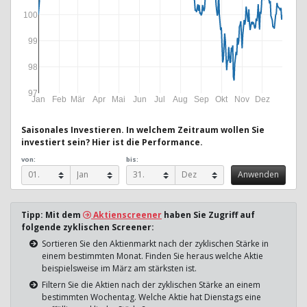
100
99
98
97
Jan
Feb
Mär
Apr
Mai
Jun
Jul
Aug
Sep
Okt
Nov
Dez
Saisonales Investieren. In welchem Zeitraum wollen Sie
investiert sein? Hier ist die Performance.
von:
bis:
Tipp: Mit dem
Aktienscreener
haben Sie Zugriff auf
folgende zyklischen Screener:
Sortieren Sie den Aktienmarkt nach der zyklischen Stärke in
einem bestimmten Monat. Finden Sie heraus welche Aktie
beispielsweise im März am stärksten ist.
Filtern Sie die Aktien nach der zyklischen Stärke an einem
bestimmten Wochentag. Welche Aktie hat Dienstags eine