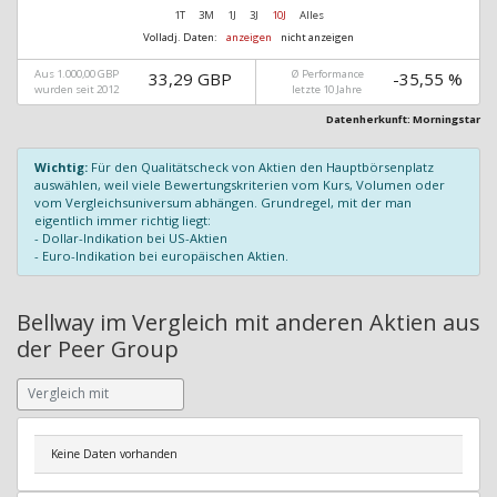
1T
3M
1J
3J
10J
Alles
Volladj. Daten:
anzeigen
nicht anzeigen
Aus 1.000,00 GBP
Ø Performance
33,29 GBP
-35,55 %
wurden seit 2012
letzte 10 Jahre
Datenherkunft: Morningstar
Wichtig:
Für den Qualitätscheck von Aktien den Hauptbörsenplatz
auswählen, weil viele Bewertungskriterien vom Kurs, Volumen oder
vom Vergleichsuniversum abhängen. Grundregel, mit der man
eigentlich immer richtig liegt:
- Dollar-Indikation bei US-Aktien
- Euro-Indikation bei europäischen Aktien.
Bellway im Vergleich mit anderen Aktien aus
der Peer Group
Keine Daten vorhanden