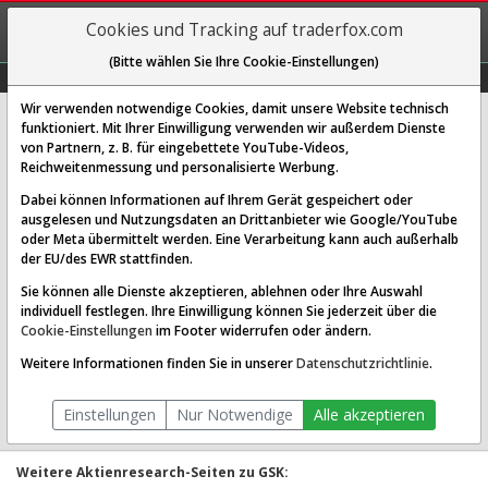
REGIS-
Cookies und Tracking auf traderfox.com
TRIEREN
(Bitte wählen Sie Ihre Cookie-Einstellungen)
Graphs
Explorer
Sector
Scan
Visual
Historie
Macro
Wir verwenden notwendige Cookies, damit unsere Website technisch
funktioniert. Mit Ihrer Einwilligung verwenden wir außerdem Dienste
GSK PLC
von Partnern, z. B. für eingebettete YouTube-Videos,
Reichweitenmessung und personalisierte Werbung.
[GS7 | WKN 940561 | ISIN GB0009252882]
Dabei können Informationen auf Ihrem Gerät gespeichert oder
ausgelesen und Nutzungsdaten an Drittanbieter wie Google/YouTube
oder Meta übermittelt werden. Eine Verarbeitung kann auch außerhalb
der EU/des EWR stattfinden.
Sie können alle Dienste akzeptieren, ablehnen oder Ihre Auswahl
individuell festlegen. Ihre Einwilligung können Sie jederzeit über die
Cookie-Einstellungen
im Footer widerrufen oder ändern.
Weitere Informationen finden Sie in unserer
Datenschutzrichtlinie
.
1T
3M
1J
3J
10J
Alles
Volladj. Daten:
anzeigen
nicht anzeigen
Einstellungen
Nur Notwendige
Alle akzeptieren
Weitere Aktienresearch-Seiten zu GSK: