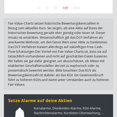
1Y
3Y
5Y
10Y
Alles
Fair-Value-Charts setzen historische Bewertungskennzahlen in
Bezug zum aktuellen Kurs. Sei zeigen, ob eine Aktie auf Basis der
historischen Bewertung gerade eher günstig oder teuer ist. Dieser
Ansatz ist umstritten. Wissenschaftlich gilt das DCF-Verfahren als
anerkannte Methode, um den fairen Wert einer Aktie zu bestimmen.
Das DCF-Verfahren basiert allerdings auf zukünftigen Free-Cash-
Flow-Schätzungen Der Vorteil von Fair-Value-Charts ist, dass sie auf
tatsächllich vorhandenen und nicht auf geschätzten Daten basieren.
Wir halten sie gut dafür geeignet, um abzuschätzen, ob Aktien mit
etablierten Geschäftsmodellen derzeit zu euphorisch oder zu
pessimistisch bewertet werden. Bitte beachten: Das KUV als
Bewertungskennzahl ist stabiler als das KGV. Ein Gewinneinbruch
führt zu höheren KGVs und damit unter Umständen auch zu höheren
Fair-Values.
Setze Alarme auf deine Aktien
Kursalarme, Dividenden-Alarme, KGV-Alarme,
Nachrichtenalarme, Kurslisten-Überwachung, ...