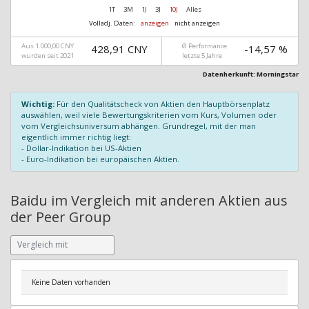
1T
3M
1J
3J
10J
Alles
Volladj. Daten:
anzeigen
nicht anzeigen
Aus 1.000,00 CNY
Ø Performance
428,91 CNY
-14,57 %
wurden seit 2021
letzte 5 Jahre
Datenherkunft: Morningstar
Wichtig:
Für den Qualitätscheck von Aktien den Hauptbörsenplatz
auswählen, weil viele Bewertungskriterien vom Kurs, Volumen oder
vom Vergleichsuniversum abhängen. Grundregel, mit der man
eigentlich immer richtig liegt:
- Dollar-Indikation bei US-Aktien
- Euro-Indikation bei europäischen Aktien.
Baidu im Vergleich mit anderen Aktien aus
der Peer Group
Keine Daten vorhanden