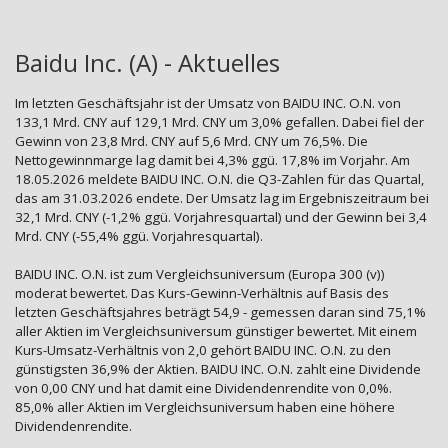
Baidu Inc. (A) - Aktuelles
Im letzten Geschäftsjahr ist der Umsatz von BAIDU INC. O.N. von
133,1 Mrd. CNY auf 129,1 Mrd. CNY um 3,0% gefallen. Dabei fiel der
Gewinn von 23,8 Mrd. CNY auf 5,6 Mrd. CNY um 76,5%. Die
Nettogewinnmarge lag damit bei 4,3% ggü. 17,8% im Vorjahr. Am
18.05.2026 meldete BAIDU INC. O.N. die Q3-Zahlen für das Quartal,
das am 31.03.2026 endete. Der Umsatz lag im Ergebniszeitraum bei
32,1 Mrd. CNY (-1,2% ggü. Vorjahresquartal) und der Gewinn bei 3,4
Mrd. CNY (-55,4% ggü. Vorjahresquartal).
BAIDU INC. O.N. ist zum Vergleichsuniversum (Europa 300 (v))
moderat bewertet. Das Kurs-Gewinn-Verhältnis auf Basis des
letzten Geschäftsjahres beträgt 54,9 - gemessen daran sind 75,1%
aller Aktien im Vergleichsuniversum günstiger bewertet. Mit einem
Kurs-Umsatz-Verhältnis von 2,0 gehört BAIDU INC. O.N. zu den
günstigsten 36,9% der Aktien. BAIDU INC. O.N. zahlt eine Dividende
von 0,00 CNY und hat damit eine Dividendenrendite von 0,0%.
85,0% aller Aktien im Vergleichsuniversum haben eine höhere
Dividendenrendite.