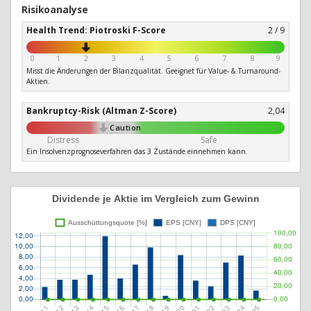
Risikoanalyse
Health Trend: Piotroski F-Score
2 / 9
0
1
2
3
4
5
6
7
8
9
Misst die Änderungen der Bilanzqualität. Geeignet für Value- & Turnaround-
Aktien.
Bankruptcy-Risk (Altman Z-Score)
2,04
Caution
Distress
Safe
Ein Insolvenzprognoseverfahren das 3 Zustände einnehmen kann.