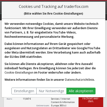
REGIS-
Cookies und Tracking auf traderfox.com
TRIEREN
(Bitte wählen Sie Ihre Cookie-Einstellungen)
Graphs
Explorer
Sector
Scan
Visual
Historie
Macro
Wir verwenden notwendige Cookies, damit unsere Website technisch
funktioniert. Mit Ihrer Einwilligung verwenden wir außerdem Dienste
von Partnern, z. B. für eingebettete YouTube-Videos,
Baidu Aktie: Realtime-Kurs &
Reichweitenmessung und personalisierte Werbung.
Analyse (A0YCQ6 | B1CB)
Dabei können Informationen auf Ihrem Gerät gespeichert oder
ausgelesen und Nutzungsdaten an Drittanbieter wie Google/YouTube
oder Meta übermittelt werden. Eine Verarbeitung kann auch außerhalb
SCORING SYSTEMS:
der EU/des EWR stattfinden.
Qualitäts-Check
Dividenden-Check
Wachstums-Check
Sie können alle Dienste akzeptieren, ablehnen oder Ihre Auswahl
individuell festlegen. Ihre Einwilligung können Sie jederzeit über die
Robustheits-Check
Cookie-Einstellungen
im Footer widerrufen oder ändern.
Qualitäts-Check:
Ist die Aktie zum Investieren
Infos zum Score
Weitere Informationen finden Sie in unserer
Datenschutzrichtlinie
.
geeignet?
Baidu
Einstellungen
Nur Notwendige
Alle akzeptieren
[B1CB A0YCQ6 KYG070341048]
Das Ra­ting
konn­te nicht be­
Börsenwert:
253,918 Mrd. CNY
Sektor:
Communication
rech­net wer­
Kurs:
11,947 €
Services / Internet
den.
Content & Information
Universum:
Europa 300 (v)