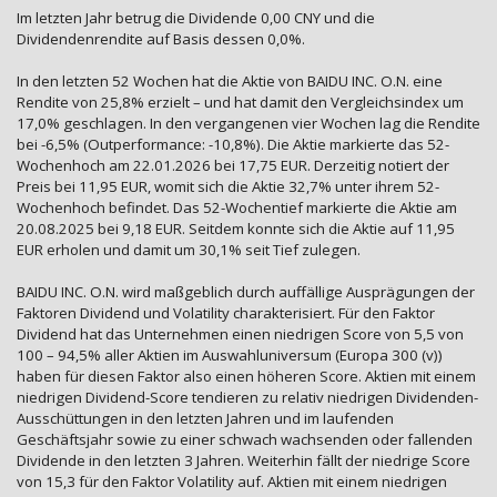
Im letzten Jahr betrug die Dividende 0,00 CNY und die
Dividendenrendite auf Basis dessen 0,0%.
In den letzten 52 Wochen hat die Aktie von BAIDU INC. O.N. eine
Rendite von 25,8% erzielt – und hat damit den Vergleichsindex um
17,0% geschlagen. In den vergangenen vier Wochen lag die Rendite
bei -6,5% (Outperformance: -10,8%). Die Aktie markierte das 52-
Wochenhoch am 22.01.2026 bei 17,75 EUR. Derzeitig notiert der
Preis bei 11,95 EUR, womit sich die Aktie 32,7% unter ihrem 52-
Wochenhoch befindet. Das 52-Wochentief markierte die Aktie am
20.08.2025 bei 9,18 EUR. Seitdem konnte sich die Aktie auf 11,95
EUR erholen und damit um 30,1% seit Tief zulegen.
BAIDU INC. O.N. wird maßgeblich durch auffällige Ausprägungen der
Faktoren Dividend und Volatility charakterisiert. Für den Faktor
Dividend hat das Unternehmen einen niedrigen Score von 5,5 von
100 – 94,5% aller Aktien im Auswahluniversum (Europa 300 (v))
haben für diesen Faktor also einen höheren Score. Aktien mit einem
niedrigen Dividend-Score tendieren zu relativ niedrigen Dividenden-
Ausschüttungen in den letzten Jahren und im laufenden
Geschäftsjahr sowie zu einer schwach wachsenden oder fallenden
Dividende in den letzten 3 Jahren. Weiterhin fällt der niedrige Score
von 15,3 für den Faktor Volatility auf. Aktien mit einem niedrigen