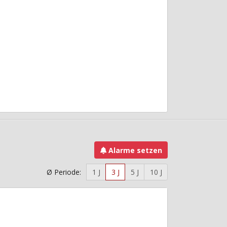
Alarme setzen
Ø Periode:
1 J
3 J
5 J
10 J