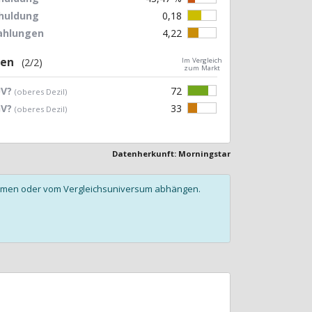
chuldung
0,18
zahlungen
4,22
gen
(2/2)
Im Vergleich
zum Markt
UV?
72
(oberes Dezil)
GV?
33
(oberes Dezil)
Datenherkunft: Morningstar
olumen oder vom Vergleichsuniversum abhängen.