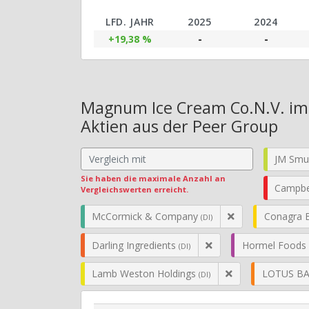
LFD. JAHR
2025
2024
+19,38 %
-
-
Magnum Ice Cream Co.N.V. im 
Aktien aus der Peer Group
JM Smu
Sie haben die maximale Anzahl an
Campbe
Vergleichswerten erreicht.
McCormick & Company
Conagra 
(DI)
Darling Ingredients
Hormel Foods
(DI)
Lamb Weston Holdings
LOTUS BA
(DI)