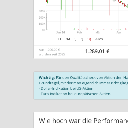
1T
3M
1J
3J
10J
Alles
Aus 1.000,00 €
1.289,01 €
wurden seit 2025
Wichtig:
Für den Qualitätscheck von Aktien den H
Grundregel, mit der man eigentlich immer richtig lieg
- Dollar-Indikation bei US-Aktien
- Euro-Indikation bei europäischen Aktien.
Wie hoch war die Performan