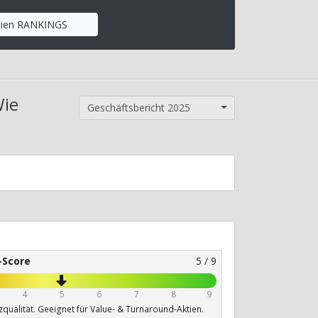
tien RANKINGS
Wie
Geschäftsbericht 2025
-Score
5 / 9
4
5
6
7
8
9
qualität. Geeignet für Value- & Turnaround-Aktien.