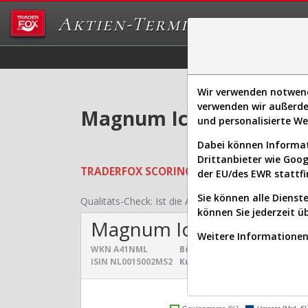
Aktien-Terminal
Daten/Graphs
Ex
Wir verwenden notwendi
verwenden wir außerde
Magnum Ice Cream Co.N.
und personalisierte W
Dabei können Informat
Drittanbieter wie Goo
TRADERFOX
SCORING SYSTEMS:
Qualität
der EU/des EWR stattfi
Sie können alle Dienste
Qualitäts-Check:
Ist die Aktie zum Investieren geei
können Sie jederzeit ü
Magnum Ice Cream Co.N
Weitere Informationen 
WKN
A41NML
Börsenwert:
10,066 Mrd. €
Se
ISIN
NL0015002MS2
Kurs:
£ 14,058
Un
Umsatz- und Gewinnen