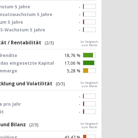
stum 5 Jahre
-
Umsatzwachstum 5 Jahre
-
um 5 Jahre
-
EPS-Wachstum 5 Jahre
-
tät / Rentabilität
(2/3)
Im Vergleich
zum Markt
lrendite
18,76 %
 das eingesetzte Kapital
17,06 %
nnmarge
5,28 %
klung und Volatilität
(0/3)
Im Vergleich
zum Markt
-
 pro Jahr
-
ät
-
 und Bilanz
(2/3)
Im Vergleich
zum Markt
chuldung
43,47 %