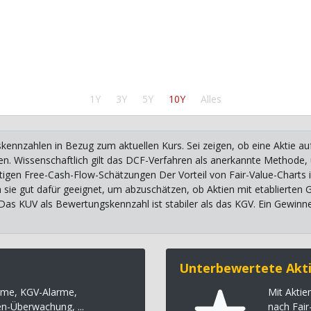
1Y
3Y
5Y
10Y
Alles
kennzahlen in Bezug zum aktuellen Kurs. Sei zeigen, ob eine Aktie a
itten. Wissenschaftlich gilt das DCF-Verfahren als anerkannte Methode
tigen Free-Cash-Flow-Schätzungen Der Vorteil von Fair-Value-Charts i
n sie gut dafür geeignet, um abzuschätzen, ob Aktien mit etablierten
 Das KUV als Bewertungskennzahl ist stabiler als das KGV. Ein Gewinn
Unterbewertete Akti
rme, KGV-Alarme,
Mit Akti
en-Überwachung, ...
nach Fair