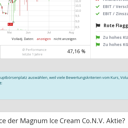
EBIT / Vers
EBIT / Zins
Rote Flag
Zu hohes K
Volladj. Daten:
anzeigen
nicht anzeigen
Zu hohes K
Ø Performance
47,16 %
letzte 1 Jahre
auptbörsenplatz auswählen, weil viele Bewertungskriterien vom Kurs, V
t:
ce der Magnum Ice Cream Co.N.V. Aktie?