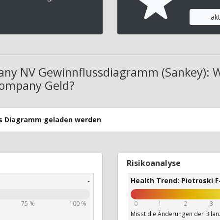
ak
ny NV Gewinnflussdiagramm (Sankey): 
Company Geld?
uss Diagramm geladen werden
Risikoanalyse
-
Health Trend: Piotroski F
75 %
100 %
0
1
2
3
Misst die Änderungen der Bilanz