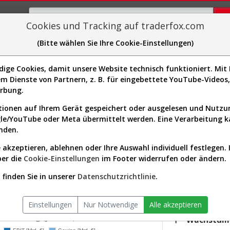
Cookies und Tracking auf traderfox.com
(Bitte wählen Sie Ihre Cookie-Einstellungen)
plorer
Sector-Spider
Easy-Scan
Visualizations
H
ge Cookies, damit unsere Website technisch funktioniert. Mit I
m Dienste von Partnern, z. B. für eingebettete YouTube-Video
V. Aktie: Realtime-Kurs & Anal
erbung.
ionen auf Ihrem Gerät gespeichert oder ausgelesen und Nutz
gle/YouTube oder Meta übermittelt werden. Eine Verarbeitung 
s-Check
Dividenden-Check
Wachstums-Check
Robusthe
nden.
 akzeptieren, ablehnen oder Ihre Auswahl individuell festlegen. 
gnet?
ber die
Cookie-Einstellungen
im Footer widerrufen oder ändern.
KGV.25
.V.
33,96
finden Sie in unserer
Datenschutzrichtlinie
.
ktor:
Consumer Defensive / Packaged Foods
Div.25
iversum:
Europa 300 (v)
0,00 %
Einstellungen
Nur Notwendige
Alle akzeptieren
twicklung (jährlich)
Wachstum 