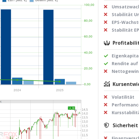
Umsatzwach
Stabilität 
EPS-Wachst
Stabilität 
Profitabili
Eigenkapita
Rendite auf
Nettogewi
Kursentwic
Volatilität
Performance
Kursstabilit
Sicherheit
Finanzvers