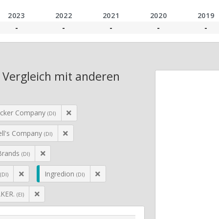
2023
2022
2021
2020
2019
-
-
-
-
-
Vergleich mit anderen
cker Company
(DI)
ll's Company
(DI)
Brands
(DI)
Ingredion
(DI)
(DI)
KER.
(EI)