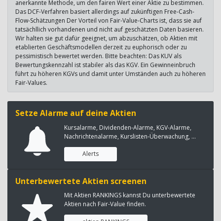
anerkannte Methode, um den fairen Wert einer Aktie zu bestimmen.
Das DCF-Verfahren basiert allerdings auf zukünftigen Free-Cash-
Flow-Schätzungen Der Vorteil von Fair-Value-Charts ist, dass sie auf
tatsächllich vorhandenen und nicht auf geschätzten Daten basieren.
Wir halten sie gut dafür geeignet, um abzuschätzen, ob Aktien mit
etablierten Geschäftsmodellen derzeit zu euphorisch oder zu
pessimistisch bewertet werden. Bitte beachten: Das KUV als
Bewertungskennzahl ist stabiler als das KGV. Ein Gewinneinbruch
führt zu höheren KGVs und damit unter Umständen auch zu höheren
Fair-Values.
Setze Alarme auf deine Aktien
Kursalarme, Dividenden-Alarme, KGV-Alarme,
Nachrichtenalarme, Kurslisten-Überwachung, ...
Alerts
Unterbewertete Aktien screenen
Mit Aktien RANKINGS kannst Du unterbewertete
Aktien nach Fair-Value finden.