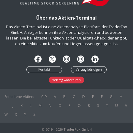
Über das Aktien-Terminal
Das Aktien-Terminal ist eine Aktienanalyse-Plattform der TraderFox
GmbH. Anleger können ihre Aktien analysieren und bewerten
lassen. Die beliebteste Funktion ist der Qualitäts-Check, der angibt,
ob eine Aktie zum Kaufen und Liegenlassen geeignet ist.
Kontakt
Vertrag kündigen
Vertrag widerrufen
Enthaltene Aktien:
0-9
A
B
C
D
E
F
G
H
I
J
K
L
M
N
O
P
Q
R
S
T
U
V
W
X
Y
Z
© 2019 - 2026 TraderFox GmbH