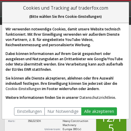
REGIS-
Cookies und Tracking auf traderfox.com
TRIEREN
(Bitte wählen Sie Ihre Cookie-Einstellungen)
Graphs
Explorer
Sector
Scan
Visual
Historie
Macro
Wir verwenden notwendige Cookies, damit unsere Website technisch
funktioniert. Mit Ihrer Einwilligung verwenden wir außerdem Dienste
von Partnern, z. B. für eingebettete YouTube-Videos,
Volvo Aktie: Realtime-Kurs &
Reichweitenmessung und personalisierte Werbung.
Analyse (855689)
Dabei können Informationen auf Ihrem Gerät gespeichert oder
ausgelesen und Nutzungsdaten an Drittanbieter wie Google/YouTube
oder Meta übermittelt werden. Eine Verarbeitung kann auch außerhalb
SCORING SYSTEMS:
der EU/des EWR stattfinden.
Qualitäts-Check
Dividenden-Check
Wachstums-Check
Sie können alle Dienste akzeptieren, ablehnen oder Ihre Auswahl
individuell festlegen. Ihre Einwilligung können Sie jederzeit über die
Robustheits-Check
Cookie-Einstellungen
im Footer widerrufen oder ändern.
Qualitäts-Check:
Ist die Aktie zum Investieren
Infos zum Score
Weitere Informationen finden Sie in unserer
Datenschutzrichtlinie
.
geeignet?
QUALITÄTS-
Volvo
CHECK
Einstellungen
Nur Notwendige
Alle akzeptieren
[855689 SE0000115446]
12/1
Börsenwert:
722,383 Mrd. SEK
Sektor:
Industrials / Farm &
Kurs:
356,02 SEK
Heavy Construction
5
Machinery
Universum:
Europa 300 (v)