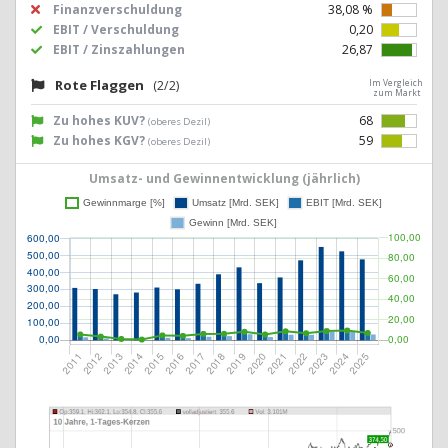
Finanzverschuldung
38,08 %
EBIT / Verschuldung
0,20
EBIT / Zinszahlungen
26,87
Rote Flaggen
(2/2)
Im Vergleich
zum Markt
Zu hohes KUV?
68
(oberes Dezil)
Zu hohes KGV?
59
(oberes Dezil)
Umsatz- und Gewinnentwicklung (jährlich)