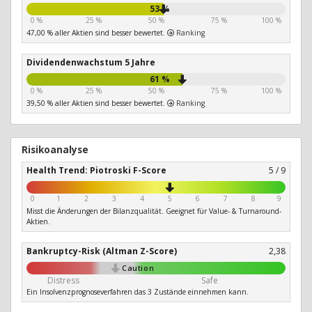
53 %
0 %
25 %
50 %
75 %
100 %
47,00 % aller Aktien sind besser bewertet.
Ranking
Dividendenwachstum 5 Jahre
61 %
0 %
25 %
50 %
75 %
100 %
39,50 % aller Aktien sind besser bewertet.
Ranking
Risikoanalyse
Health Trend: Piotroski F-Score
5 / 9
0
1
2
3
4
5
6
7
8
9
Misst die Änderungen der Bilanzqualität. Geeignet für Value- & Turnaround-
Aktien.
Bankruptcy-Risk (Altman Z-Score)
2,38
Caution
Distress
Safe
Ein Insolvenzprognoseverfahren das 3 Zustände einnehmen kann.