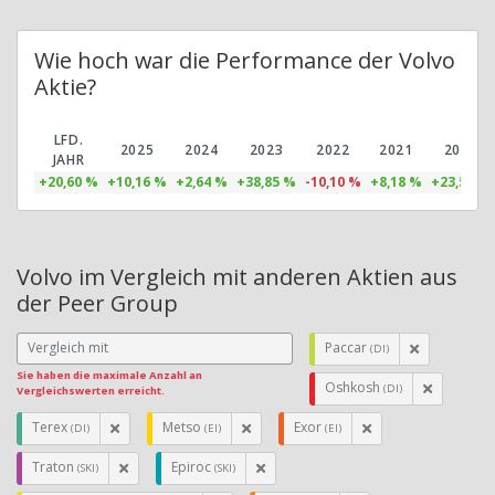
Wie hoch war die Performance der Volvo
Aktie?
LFD.
2025
2024
2023
2022
2021
2020
JAHR
+20,60 %
+10,16 %
+2,64 %
+38,85 %
-10,10 %
+8,18 %
+23,52 %
Volvo im Vergleich mit anderen Aktien aus
der Peer Group
Paccar
(DI)
Sie haben die maximale Anzahl an
Oshkosh
(DI)
Vergleichswerten erreicht.
Terex
Metso
Exor
(DI)
(EI)
(EI)
Traton
Epiroc
(SKI)
(SKI)