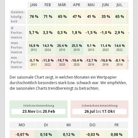
JAN
FEB
MÄR
APR
MAI
JUN
JUL
AUG
Gewinn­
76 %
71 %
65 %
47 %
41 %
35 %
65 %
25 %
häufig­
keit
Ø
5,7 %
3,3 %
0,3 %
1,8 %
-1,5 %
-1,0 %
2,9 %
-2,9 
Perfor­
mance
max.
16,8 %
14,3 %
20,4 %
25,5 %
9,1 %
11,4 %
14,6 %
9,5 %
Per­for­
2012
2024
2010
2010
2013
2023
2022
2020
mance
min.
-5,7 %
-11,8 %
-19,7 %
-10,4 %
-12,7 %
-10,6 %
-8,1 %
-22,6 
Per­for­
2011
2022
2020
2025
2019
2016
2014
2011
mance
Der saisonale Chart zeigt, in welchen Monaten ein Wertpapier
durchschnittlich besonders stark bzw. schwach war. Wir empfehlen,
die saisonalen Charts trendbereinigt zu betrachten.
Stärkste Entwicklung
Schwächste Entwicklung
23.Nov
bis
20.Feb
26.Jul
bis
17.Okt
MO
DI
MI
DO
FR
-0,07 %
0,18 %
0,12 %
-0,03 %
0,08 %