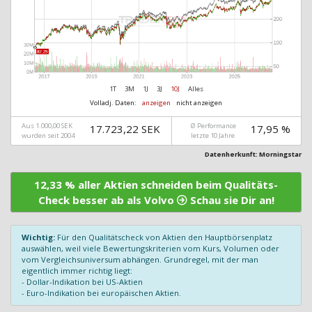
1T
3M
1J
3J
10J
Alles
Volladj. Daten:
anzeigen
nicht anzeigen
Aus 1.000,00 SEK
Ø Performance
17.723,22 SEK
17,95 %
wurden seit 2004
letzte 10 Jahre
Datenherkunft: Morningstar
12,33 % aller Aktien schneiden beim Qualitäts-
Check besser ab als Volvo
Schau sie Dir an!
Wichtig:
Für den Qualitätscheck von Aktien den Hauptbörsenplatz
auswählen, weil viele Bewertungskriterien vom Kurs, Volumen oder
vom Vergleichsuniversum abhängen. Grundregel, mit der man
eigentlich immer richtig liegt:
- Dollar-Indikation bei US-Aktien
- Euro-Indikation bei europäischen Aktien.