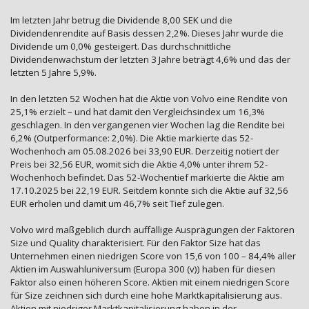
Im letzten Jahr betrug die Dividende 8,00 SEK und die
Dividendenrendite auf Basis dessen 2,2%. Dieses Jahr wurde die
Dividende um 0,0% gesteigert. Das durchschnittliche
Dividendenwachstum der letzten 3 Jahre beträgt 4,6% und das der
letzten 5 Jahre 5,9%.
In den letzten 52 Wochen hat die Aktie von Volvo eine Rendite von
25,1% erzielt – und hat damit den Vergleichsindex um 16,3%
geschlagen. In den vergangenen vier Wochen lag die Rendite bei
6,2% (Outperformance: 2,0%). Die Aktie markierte das 52-
Wochenhoch am 05.08.2026 bei 33,90 EUR. Derzeitig notiert der
Preis bei 32,56 EUR, womit sich die Aktie 4,0% unter ihrem 52-
Wochenhoch befindet. Das 52-Wochentief markierte die Aktie am
17.10.2025 bei 22,19 EUR. Seitdem konnte sich die Aktie auf 32,56
EUR erholen und damit um 46,7% seit Tief zulegen.
Volvo wird maßgeblich durch auffällige Ausprägungen der Faktoren
Size und Quality charakterisiert. Für den Faktor Size hat das
Unternehmen einen niedrigen Score von 15,6 von 100 – 84,4% aller
Aktien im Auswahluniversum (Europa 300 (v)) haben für diesen
Faktor also einen höheren Score. Aktien mit einem niedrigen Score
für Size zeichnen sich durch eine hohe Marktkapitalisierung aus.
Aktien mit niedriger Marktkapitalisierung haben in der