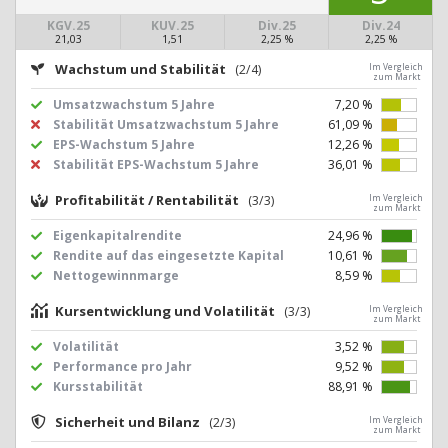
KGV.25
KUV.25
Div.25
Div.24
21,03
1,51
2,25 %
2,25 %
Wachstum und Stabilität
(2/4)
Im Vergleich
zum Markt
Umsatzwachstum 5 Jahre
7,20 %
Stabilität Umsatzwachstum 5 Jahre
61,09 %
EPS-Wachstum 5 Jahre
12,26 %
Stabilität EPS-Wachstum 5 Jahre
36,01 %
Profitabilität / Rentabilität
(3/3)
Im Vergleich
zum Markt
Eigenkapitalrendite
24,96 %
Rendite auf das eingesetzte Kapital
10,61 %
Nettogewinnmarge
8,59 %
Kursentwicklung und Volatilität
(3/3)
Im Vergleich
zum Markt
Volatilität
3,52 %
Performance pro Jahr
9,52 %
Kursstabilität
88,91 %
Sicherheit und Bilanz
(2/3)
Im Vergleich
zum Markt