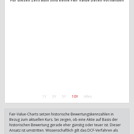
Für diesen Zeitraum sind keine Fair Value Daten vorhanden
1Y
3Y
5Y
10Y
Alles
Fair-Value-Charts setzen historische Bewertungskennzahlen in
Bezug zum aktuellen Kurs. Sei zeigen, ob eine Aktie auf Basis der
historischen Bewertung gerade eher günstig oder teuer ist. Dieser
Ansatz ist umstritten. Wissenschaftlich gilt das DCF-Verfahren als