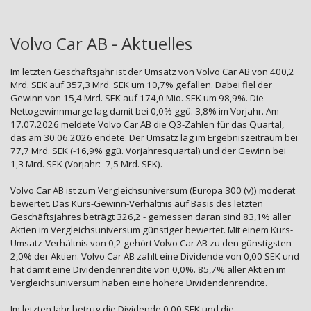
Volvo Car AB - Aktuelles
Im letzten Geschäftsjahr ist der Umsatz von Volvo Car AB von 400,2
Mrd. SEK auf 357,3 Mrd. SEK um 10,7% gefallen. Dabei fiel der
Gewinn von 15,4 Mrd. SEK auf 174,0 Mio. SEK um 98,9%. Die
Nettogewinnmarge lag damit bei 0,0% ggü. 3,8% im Vorjahr. Am
17.07.2026 meldete Volvo Car AB die Q3-Zahlen für das Quartal,
das am 30.06.2026 endete. Der Umsatz lag im Ergebniszeitraum bei
77,7 Mrd. SEK (-16,9% ggü. Vorjahresquartal) und der Gewinn bei
1,3 Mrd. SEK (Vorjahr: -7,5 Mrd. SEK).
Volvo Car AB ist zum Vergleichsuniversum (Europa 300 (v)) moderat
bewertet. Das Kurs-Gewinn-Verhältnis auf Basis des letzten
Geschäftsjahres beträgt 326,2 - gemessen daran sind 83,1% aller
Aktien im Vergleichsuniversum günstiger bewertet. Mit einem Kurs-
Umsatz-Verhältnis von 0,2 gehört Volvo Car AB zu den günstigsten
2,0% der Aktien. Volvo Car AB zahlt eine Dividende von 0,00 SEK und
hat damit eine Dividendenrendite von 0,0%. 85,7% aller Aktien im
Vergleichsuniversum haben eine höhere Dividendenrendite.
Im letzten Jahr betrug die Dividende 0,00 SEK und die