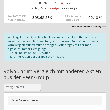
1T
3M
1J
3J
10J
Alles
Volladj. Daten:
anzeigen
nicht anzeigen
Aus 1.000,00 SEK
Ø Performance
303,68 SEK
-22,10 %
wurden seit 2021
letzte 5 Jahre
Datenherkunft: Morningstar
Wichtig:
Für den Qualitätscheck von Aktien den Hauptbörsenplatz
auswählen, weil viele Bewertungskriterien vom Kurs, Volumen oder
vom Vergleichsuniversum abhängen. Grundregel, mit der man
eigentlich immer richtig liegt:
- Dollar-Indikation bei US-Aktien
- Euro-Indikation bei europäischen Aktien.
Volvo Car im Vergleich mit anderen Aktien
aus der Peer Group
Keine Daten vorhanden