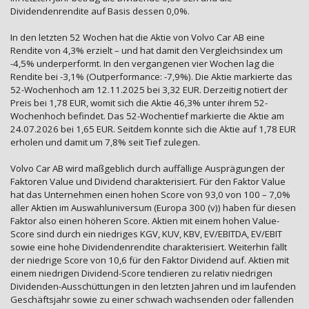
Dividendenrendite auf Basis dessen 0,0%.
In den letzten 52 Wochen hat die Aktie von Volvo Car AB eine
Rendite von 4,3% erzielt – und hat damit den Vergleichsindex um
-4,5% underperformt. In den vergangenen vier Wochen lag die
Rendite bei -3,1% (Outperformance: -7,9%). Die Aktie markierte das
52-Wochenhoch am 12.11.2025 bei 3,32 EUR. Derzeitig notiert der
Preis bei 1,78 EUR, womit sich die Aktie 46,3% unter ihrem 52-
Wochenhoch befindet. Das 52-Wochentief markierte die Aktie am
24.07.2026 bei 1,65 EUR. Seitdem konnte sich die Aktie auf 1,78 EUR
erholen und damit um 7,8% seit Tief zulegen.
Volvo Car AB wird maßgeblich durch auffällige Ausprägungen der
Faktoren Value und Dividend charakterisiert. Für den Faktor Value
hat das Unternehmen einen hohen Score von 93,0 von 100 – 7,0%
aller Aktien im Auswahluniversum (Europa 300 (v)) haben für diesen
Faktor also einen höheren Score. Aktien mit einem hohen Value-
Score sind durch ein niedriges KGV, KUV, KBV, EV/EBITDA, EV/EBIT
sowie eine hohe Dividendenrendite charakterisiert. Weiterhin fällt
der niedrige Score von 10,6 für den Faktor Dividend auf. Aktien mit
einem niedrigen Dividend-Score tendieren zu relativ niedrigen
Dividenden-Ausschüttungen in den letzten Jahren und im laufenden
Geschäftsjahr sowie zu einer schwach wachsenden oder fallenden