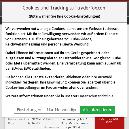
REGIS-
Cookies und Tracking auf traderfox.com
TRIEREN
(Bitte wählen Sie Ihre Cookie-Einstellungen)
Graphs
Explorer
Sector
Scan
Visual
Historie
Macro
Wir verwenden notwendige Cookies, damit unsere Website technisch
funktioniert. Mit Ihrer Einwilligung verwenden wir außerdem Dienste
von Partnern, z. B. für eingebettete YouTube-Videos,
Volvo Car Aktie: Realtime-Kurs &
Reichweitenmessung und personalisierte Werbung.
Analyse (A40AE9 | VOLCAR/B)
Dabei können Informationen auf Ihrem Gerät gespeichert oder
ausgelesen und Nutzungsdaten an Drittanbieter wie Google/YouTube
oder Meta übermittelt werden. Eine Verarbeitung kann auch außerhalb
SCORING SYSTEMS:
der EU/des EWR stattfinden.
Qualitäts-Check
Dividenden-Check
Wachstums-Check
Sie können alle Dienste akzeptieren, ablehnen oder Ihre Auswahl
individuell festlegen. Ihre Einwilligung können Sie jederzeit über die
Robustheits-Check
Cookie-Einstellungen
im Footer widerrufen oder ändern.
Qualitäts-Check:
Ist die Aktie zum Investieren
Infos zum Score
Weitere Informationen finden Sie in unserer
Datenschutzrichtlinie
.
geeignet?
Volvo Car
Einstellungen
Nur Notwendige
Alle akzeptieren
[VOLCAR/B A40AE9
Das Ra­ting
SE0021628898]
konn­te nicht be­
rech­net wer­
Börsenwert:
58,091 Mrd. SEK
Sektor:
Consumer Cyclical /
den.
Kurs:
19,582 SEK
Auto Manufacturers
Universum:
Europa 300 (v)