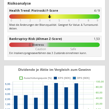
Risikoanalyse
Health Trend: Piotroski F-Score
4 / 9
0
1
2
3
4
5
6
7
8
9
Misst die Änderungen der Bilanzqualität. Geeignet für Value- & Turnaround-
Aktien.
Bankruptcy-Risk (Altman Z-Score)
1,53
Distress
Caution
Safe
Ein Insolvenzprognoseverfahren das 3 Zustände einnehmen kann.