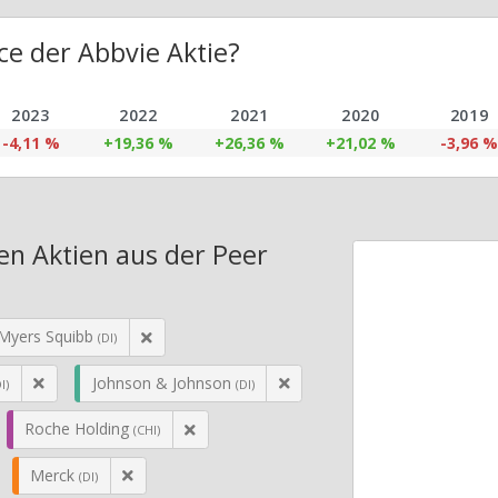
e der Abbvie Aktie?
2023
2022
2021
2020
2019
-4,11 %
+19,36 %
+26,36 %
+21,02 %
-3,96 %
en Aktien aus der Peer
-Myers Squibb
(DI)
Johnson & Johnson
I)
(DI)
Roche Holding
(CHI)
Merck
(DI)