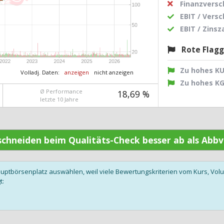
Finanzvers
EBIT / Vers
EBIT / Zins
Rote Flag
Zu hohes K
Volladj. Daten:
anzeigen
nicht anzeigen
Zu hohes K
Ø Performance
18,69 %
letzte 10 Jahre
 schneiden beim Qualitäts-Check besser ab als Abb
auptbörsenplatz auswählen, weil viele Bewertungskriterien vom Kurs, V
t: