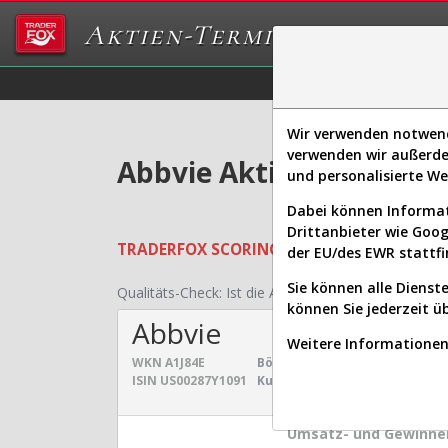
Aktien-Terminal
Daten/Graphs
Ex
Wir verwenden notwendi
verwenden wir außerde
Abbvie Aktie: Realtime-
und personalisierte W
Dabei können Informat
Drittanbieter wie Goo
TRADERFOX
SCORING SYSTEMS:
Qualität
der EU/des EWR stattfi
Sie können alle Dienste
Qualitäts-Check:
Ist die Aktie zum Investieren geei
können Sie jederzeit ü
Abbvie
Weitere Informationen 
WKN
A1J84E
Börsenwert:
431,173 Mrd. $
S
ISIN
US00287Y1091
Kurs:
245,574 $
U
Umsatz- und Gewinnen