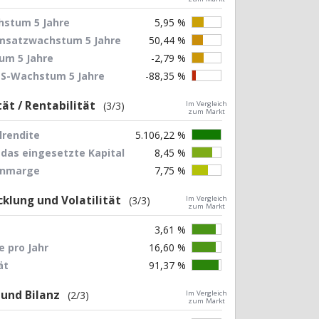
stum 5 Jahre
5,95 %
Umsatzwachstum 5 Jahre
50,44 %
um 5 Jahre
-2,79 %
EPS-Wachstum 5 Jahre
-88,35 %
tät / Rentabilität
(3/3)
Im Vergleich
zum Markt
lrendite
5.106,22 %
 das eingesetzte Kapital
8,45 %
nnmarge
7,75 %
klung und Volatilität
(3/3)
Im Vergleich
zum Markt
3,61 %
 pro Jahr
16,60 %
ät
91,37 %
 und Bilanz
(2/3)
Im Vergleich
zum Markt