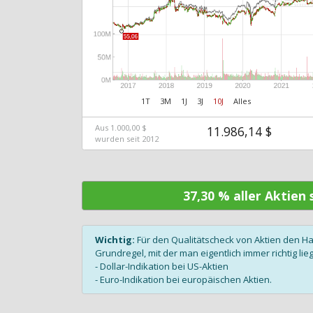
1T
3M
1J
3J
10J
Alles
Aus 1.000,00 $
11.986,14 $
wurden seit 2012
37,30 % aller Aktien
Wichtig:
Für den Qualitätscheck von Aktien den H
Grundregel, mit der man eigentlich immer richtig lieg
- Dollar-Indikation bei US-Aktien
- Euro-Indikation bei europäischen Aktien.