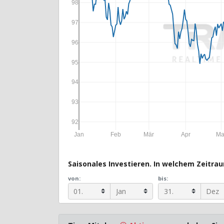
98
97
96
95
94
93
92
Jan
Feb
Mär
Apr
Ma
Saisonales Investieren. In welchem Zeitraum
von:
bis: