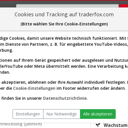
Cookies und Tracking auf traderfox.com
(Bitte wählen Sie Ihre Cookie-Einstellungen)
plorer
Sector-Spider
Easy-Scan
Visualizations
H
ge Cookies, damit unsere Website technisch funktioniert. Mit I
m Dienste von Partnern, z. B. für eingebettete YouTube-Video
Kurs & Analyse (A1J84E | ABBV)
erbung.
ionen auf Ihrem Gerät gespeichert oder ausgelesen und Nutz
gle/YouTube oder Meta übermittelt werden. Eine Verarbeitung 
s-Check
Dividenden-Check
Wachstums-Check
Robusthe
nden.
 akzeptieren, ablehnen oder Ihre Auswahl individuell festlegen. 
gnet?
ber die
Cookie-Einstellungen
im Footer widerrufen oder ändern.
KGV.25
finden Sie in unserer
Datenschutzrichtlinie
.
102,79
ektor:
Healthcare / Drug Manufacturers -
Div.25
General
Einstellungen
Nur Notwendige
Alle akzeptieren
niversum:
USA 2000 (v)
2,69 %
twicklung (jährlich)
Wachstum 