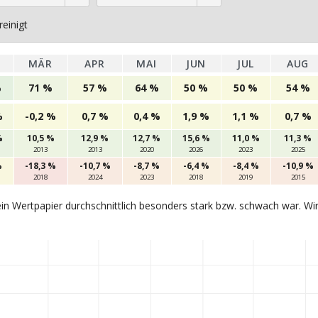
einigt
MÄR
APR
MAI
JUN
JUL
AUG
%
71 %
57 %
64 %
50 %
50 %
54 %
%
-0,2 %
0,7 %
0,4 %
1,9 %
1,1 %
0,7 %
%
10,5 %
12,9 %
12,7 %
15,6 %
11,0 %
11,3 %
2013
2013
2020
2026
2023
2025
%
-18,3 %
-10,7 %
-8,7 %
-6,4 %
-8,4 %
-10,9 %
2018
2024
2023
2018
2019
2015
in Wertpapier durchschnittlich besonders stark bzw. schwach war. Wi