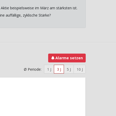
Aktie beispielsweise im März am stärksten ist.
e auffällige, zyklische Stärke?
Alarme setzen
Ø Periode:
1 J
3 J
5 J
10 J