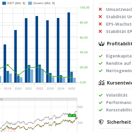
Umsatzwach
Stabilität 
EPS-Wachst
Stabilität 
Profitabili
Eigenkapita
Rendite auf
Nettogewi
Kursentwic
Volatilität
Performance
Kursstabilit
Sicherheit