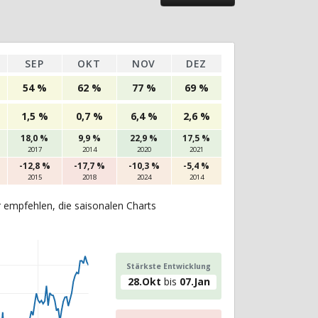
SEP
OKT
NOV
DEZ
54 %
62 %
77 %
69 %
1,5 %
0,7 %
6,4 %
2,6 %
18,0 %
9,9 %
22,9 %
17,5 %
2017
2014
2020
2021
-12,8 %
-17,7 %
-10,3 %
-5,4 %
2015
2018
2024
2014
r empfehlen, die saisonalen Charts
Stärkste Entwicklung
28.Okt
bis
07.Jan