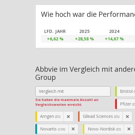
Wie hoch war die Performanc
LFD. JAHR
2025
2024
+6,62 %
+28,58 %
+14,67 %
Abbvie im Vergleich mit ander
Group
Bristol
Sie haben die maximale Anzahl an
Pfizer
(D
Vergleichswerten erreicht.
Amgen
Gilead Sciences
(DI)
(DI)
Novartis
Novo-Nordisk
(CHI)
(EI)