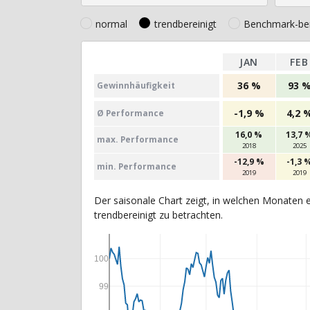
normal
trendbereinigt
Benchmark-ber
JAN
FEB
36 %
93 
Gewinn­häufig­keit
-1,9 %
4,2 
Ø Perfor­mance
16,0 %
13,7 
max. Per­for­mance
2018
2025
-12,9 %
-1,3 
min. Per­for­mance
2019
2019
Der saisonale Chart zeigt, in welchen Monaten e
trendbereinigt zu betrachten.
100
99