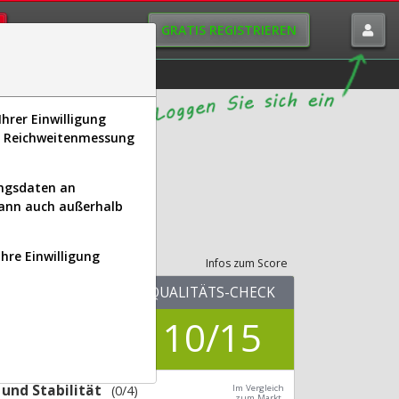
GRATIS REGISTRIEREN
istorie
Macro-View
hrer Einwilligung
s, Reichweitenmessung
ungsdaten an
kann auch außerhalb
its-Check
Ihre Einwilligung
Infos zum Score
KUV.25
QUALITÄTS-CHECK
7,04
10/15
Div.24
2,54 %
und Stabilität
(0/4)
Im Vergleich
zum Markt