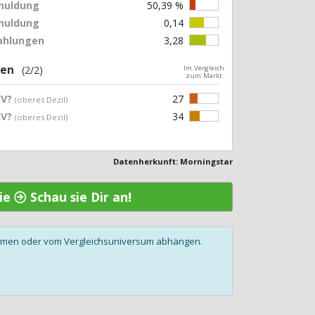
chuldung
50,39 %
chuldung
0,14
zahlungen
3,28
gen
(2/2)
Im Vergleich
zum Markt
UV?
27
(oberes Dezil)
GV?
34
(oberes Dezil)
Datenherkunft: Morningstar
vie
Schau sie Dir an!
olumen oder vom Vergleichsuniversum abhängen.